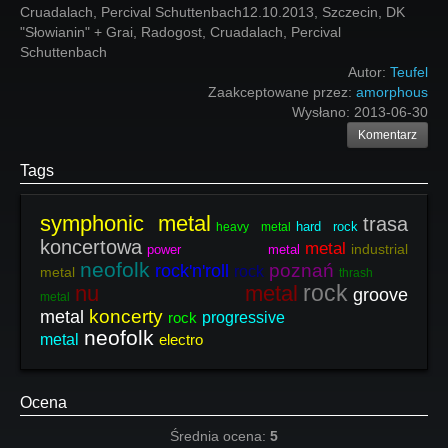
Cruadalach, Percival Schuttenbach12.10.2013, Szczecin, DK
"Słowianin" + Grai, Radogost, Cruadalach, Percival
Schuttenbach
Autor:
Teufel
Zaakceptowane przez:
amorphous
Wysłano:
2013-06-30
Komentarz
Tags
symphonic metal
trasa
hard rock
heavy metal
koncertowa
metal
industrial
power metal
neofolk
poznań
rock'n'roll
rock
metal
thrash
rock
nu metal
groove
metal
koncerty
metal
rock
progressive
neofolk
metal
electro
Ocena
Średnia ocena:
5