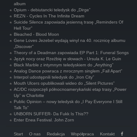
album
Opium - debiutancki teledysk do „Dirge”
REZN - Cycles In The Infinite Dream
Suicide Silence zapowiada jesienną trasę „Reminders Of
Hell Tour”
Bleached - Blood Moon
Gene Loves Jezebel wydają winyl na 40. rocznicę albumu
„Discover”
Theory of a Deadman zapowiada EP Part 1: Funeral Songs
Język nocy oraz Rzeźbię w słowach - Ursula K. Le Guin
Black Marble z intymnym teledyskiem do „Anything”
Analog Dance powraca z mrocznym singlem „Fall Apart”
Interpol udostępnili teledysk do „Iron City”
Mouth Ulcers opublikowali wideo do „Silent Pictures”
AC/DC rozpoczęli północnoamerykański etap trasy „Power
Up” w Charlotte
Public Opinion – nowy teledysk do „I Pay Everyone I Still
Talk To”
UNBORN SUFFER- Da Fukk Is This??
Enter Enea Festival. John Zorn
Start
O nas
Redakcja
Współpraca
Kontakt