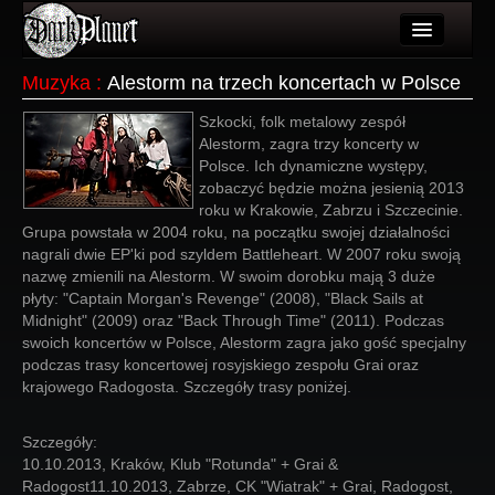
Artykuły
Muzyka
:
Alestorm na trzech koncertach w Polsce
Użytkownicy
Szkocki, folk metalowy zespół
Alestorm, zagra trzy koncerty w
Wydarzenia
Polsce. Ich dynamiczne występy,
zobaczyć będzie można jesienią 2013
Galeria
roku w Krakowie, Zabrzu i Szczecinie.
Grupa powstała w 2004 roku, na początku swojej działalności
Forum
nagrali dwie EP'ki pod szyldem Battleheart. W 2007 roku swoją
nazwę zmienili na Alestorm. W swoim dorobku mają 3 duże
Więcej
płyty: "Captain Morgan's Revenge" (2008), "Black Sails at
Midnight" (2009) oraz "Back Through Time" (2011). Podczas
Login
swoich koncertów w Polsce, Alestorm zagra jako gość specjalny
podczas trasy koncertowej rosyjskiego zespołu Grai oraz
krajowego Radogosta. Szczegóły trasy poniżej.
Szczegóły:
10.10.2013, Kraków, Klub "Rotunda" + Grai &
Radogost11.10.2013, Zabrze, CK "Wiatrak" + Grai, Radogost,