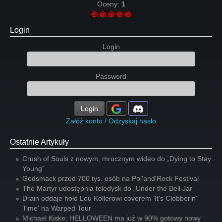
Oceny:
1
Login
Login
Password
Login
Załóż konto
/
Odzyskaj hasło
Ostatnie Artykuły
Crush of Souls z nowym, mrocznym wideo do „Dying to Stay
Young”
Godsmack przed 700 tys. osób na Pol'and'Rock Festival
The Martyr udostępnia teledysk do „Under the Bell Jar”
Drain oddaje hołd Lou Kollerowi coverem 'It's Clobberin'
Time' na Warped Tour
Michael Kiske: HELLOWEEN ma już w 90% gotowy nowy