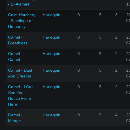
- El-Alamein
1
Calm Hatchery
Harlequin
0
5
3
2
- Sacrilege of
0
Humanity
Camel -
Harlequin
0
5
2
2
Breathless
0
Camel -
Harlequin
0
5
2
2
Camel
0
Camel - Dust
Harlequin
0
5
2
2
And Dreams
0
Camel - I Can
Harlequin
0
5
2
2
See Your
0
House From
Here
Camel -
Harlequin
0
5
4
2
Mirage
0