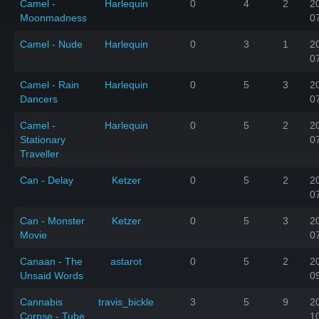
Camel -
Harlequin
0
4
2
2
Moonmadness
0
Camel - Nude
Harlequin
0
3
1
2
0
Camel - Rain
Harlequin
0
5
3
2
Dancers
0
Camel -
Harlequin
0
5
2
2
Stationary
0
Traveller
Can - Delay
Ketzer
0
5
2
2
0
Can - Monster
Ketzer
0
5
3
2
Movie
0
Canaan - The
astarot
0
5
2
2
Unsaid Words
0
Cannabis
travis_bickle
3
5
9
2
Corpse - Tube
1