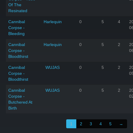
Of The
Resinated
Cannibal
Harlequin
0
5
4
2
Corpse -
0
Bleeding
Cannibal
Harlequin
0
5
2
2
Corpse -
0
Bloodthirst
Cannibal
WUJAS
0
5
2
2
Corpse -
0
Bloodthirst
Cannibal
WUJAS
0
5
2
2
Corpse -
0
Butchered At
Birth
1
2
3
4
5
→