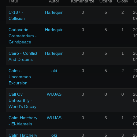
Tytuł
Autor
Komentarze
Ocena
Głosy
D
C-187 -
Harlequin
0
5
2
2
Collision
0
Cadaveric
Harlequin
0
5
1
2
Crematorium -
1
Grindpeace
Cairo - Conflict
Harlequin
0
5
1
2
And Dreams
0
Cales -
oki
0
5
2
2
Uncommon
0
Excursion
Call Ov
WUJAS
0
0
0
2
Unhearthly -
0
World's Decay
Calm Hatchery
WUJAS
0
5
1
2
- El-Alamein
0
Calm Hatchery
oki
0
5
3
2