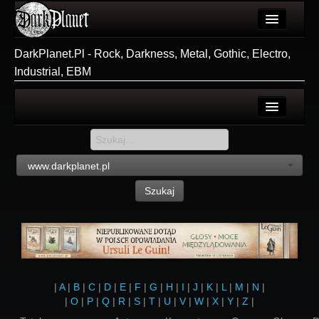
Artykuły
DarkPlanet.Pl - Rock, Darkness, Metal, Gothic, Electro,
Industrial, EBM
Użytkownicy
Wydarzenia
Galeria
Login
Forum
Rejestracja
www.darkplanet.pl
Więcej
Szukaj
Login
|
A
|
B
|
C
|
D
|
E
|
F
|
G
|
H
|
I
|
J
|
K
|
L
|
M
|
N
|
|
O
|
P
|
Q
|
R
|
S
|
T
|
U
|
V
|
W
|
X
|
Y
|
Z
|