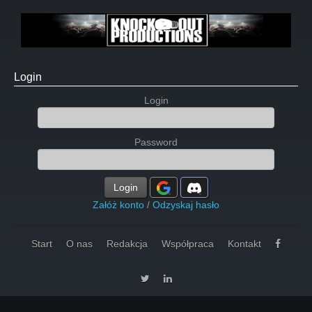
Login
Login
Password
Login
Załóż konto
/
Odzyskaj hasło
Start
O nas
Redakcja
Współpraca
Kontakt