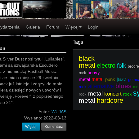
ydarzenia
Galeria
Forum
Więcej
Login
Tags
ies
black
 Silver Dust nosi tytuł „Lullabies”,
metal
electro
folk
cami są szwajcarska Escudero
progre
 z niemiecką Fastball Music.
heavy
rock
zie miała miejsce 29 kwietnia,
jazz
metal
metal
punk
gothic
ack już istnieje i zdążył do mnie
blues
alternative
rock
met
iera dziesięć nowych utworów i
s
metal
koncert
rock
rock
 wersję „Forever” z poprzedniego
hardcore
metal
se 21”.
Autor:
WUJAS
Wysłano:
2022-03-13
Więcej
Komentarz