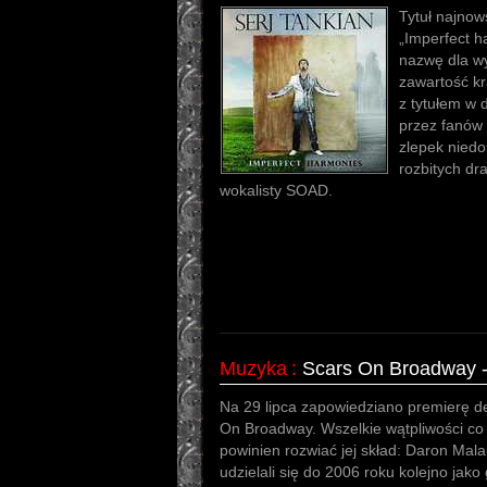
Tytuł najnow
„Imperfect h
nazwę dla w
zawartość kr
z tytułem w 
przez fanów 
zlepek nied
rozbitych d
wokalisty SOAD.
Muzyka
:
Scars On Broadway 
Na 29 lipca zapowiedziano premierę deb
On Broadway. Wszelkie wątpliwości co
powinien rozwiać jej skład: Daron Mal
udzielali się do 2006 roku kolejno jako 