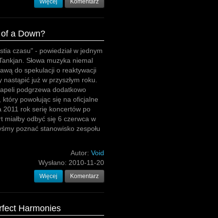
Więcej
Komentarz
 of a Down?
stia czasu" - powiedział w jednym
j Tankjan. Słowa muzyka niemal
awą do spekulacji o reaktywacji
 nastąpić już w przyszłym roku.
kapeli podgrzewa dodatkowo
 który powołując się na oficjalne
na 2011 rok serię koncertów po
rt miałby odbyć się 6 czerwca w
nyśmy poznać stanowisko zespołu
Autor:
Void
Wysłano:
2010-11-20
Więcej
Komentarz
erfect Harmonies