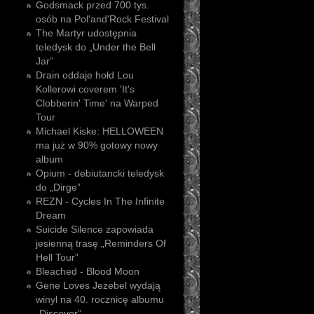
Godsmack przed 700 tys.
osób na Pol'and'Rock Festival
The Martyr udostępnia
teledysk do „Under the Bell
Jar”
Drain oddaje hołd Lou
Kollerowi coverem 'It's
Clobberin' Time' na Warped
Tour
Michael Kiske: HELLOWEEN
ma już w 90% gotowy nowy
album
Opium - debiutancki teledysk
do „Dirge”
REZN - Cycles In The Infinite
Dream
Suicide Silence zapowiada
jesienną trasę „Reminders Of
Hell Tour”
Bleached - Blood Moon
Gene Loves Jezebel wydają
winyl na 40. rocznicę albumu
„Discover”