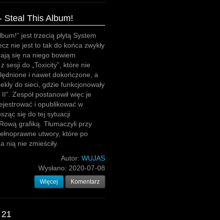
 Steal This Album!
lbum!” jest trzecią płytą System
ecz nie jest to tak do końca zwykły
ają się na niego bowiem
 sesji do „Toxicity”, które nie
lędnione i nawet dokończone, a
ekły do sieci, gdzie funkcjonowały
y II”. Zespół postanowił więc je
arejestrować i opublikować w
ząc się do tej sytuacji
Rową grafiką. Tłumaczyli przy
pełnoprawne utwory, które po
a nią nie zmieściły.
Autor:
WUJAS
Wysłano:
2020-07-08
Więcej
Komentarz
 21