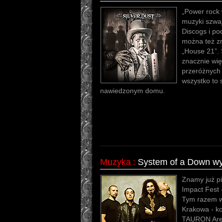
„Power rock w
muzyki szwaj
Discogs i po
można też zn
„House 21”. 
znacznie wię
przeróżnych
wszystko to 
nawiedzonym domu.
Muzyka
:
System of a Down wy
Znamy już pi
Impact Fest 
Tym razem w
Krakowa - ko
TAURON Aren