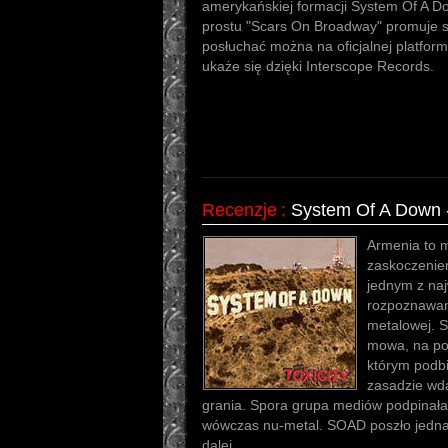
amerykańskiej formacji System Of A 
prostu "Scars On Broadway" promuje si
posłuchać można na oficjalnej platfor
ukaże się dzięki Interscope Records.
Recenzje
:
System Of A Down -
Armenia to 
zaskoczeniem
jednym z naj
rozpoznawan
metalowej. 
mowa, na po
którym podbi
zasadzie wdar
grania. Spora grupa mediów podpinała
wówczas nu-metal. SOAD poszło jedna
dalej.