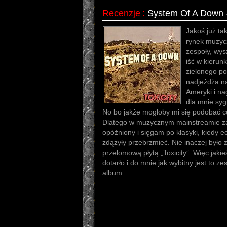
Recenzje
:
System Of A Down -
Jakoś już t
rynek muzyc
zespoły, wys
iść w kierunk
zielonego po
nadjeżdża na
Ameryki i na
dla mnie syg
No bo jakże mogłoby mi się podobać c
Dlatego w muzycznym mainstreamie z
opóźniony i sięgam po klasyki, kiedy e
zdążyły przebrzmieć. Nie inaczej było 
przełomową płytą „Toxicity”. Więc jakie
dotarło i do mnie jak wybitny jest to ze
album.