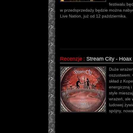
festiwalu bę
w przedsprzedaży będzie można nabyć
Live Nation, już od 12 października.
Recenzje
:
Stream City - Hoax
Duże wrażeni
oszustwem. 
skład z Kop
energiczną i
style miesza
wrażeń, ale 
ludowej żywi
spójny, nowat