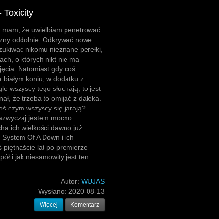
 Toxicity
ak mam, że uwielbiam penetrować
zny oddolnie. Odkrywać nowe
zukiwać nikomu nieznane perełki,
ach, o których nikt nie ma
jęcia. Natomiast gdy coś
 białym koniu, w dodatku z
gle wszyscy tego słuchają, to jest
nał, że trzeba to omijać z daleka.
oś czym wszyscy się jarają?
azwyczaj jestem mocno
cha ich wielkości dawno już
z System Of A Down i ich
ś piętnaście lat po premierze
spół i jak niesamowity jest ten
Autor:
WUJAS
Wysłano:
2020-08-13
Więcej
Komentarz