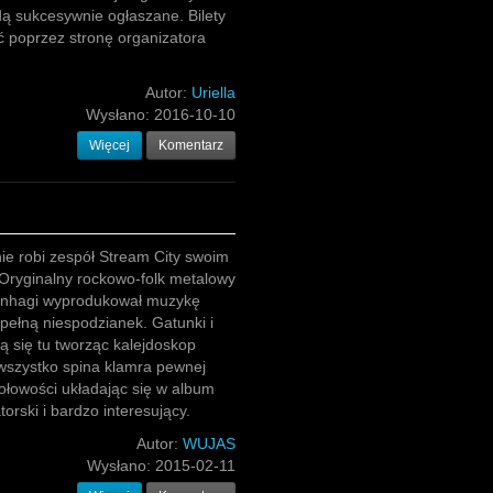
dą sukcesywnie ogłaszane. Bilety
 poprzez stronę organizatora
Autor:
Uriella
Wysłano:
2016-10-10
Więcej
Komentarz
e robi zespół Stream City swoim
Oryginalny rockowo-folk metalowy
enhagi wyprodukował muzykę
 pełną niespodzianek. Gatunki i
ją się tu tworząc kalejdoskop
wszystko spina klamra pewnej
ołowości układając się w album
orski i bardzo interesujący.
Autor:
WUJAS
Wysłano:
2015-02-11