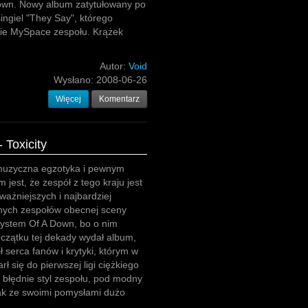
Down. Nowy album zatytułowany po
ngiel "They Say", którego
mie MySpace zespołu. Krążek
Autor:
Void
Wysłano:
2008-06-26
Więcej
Komentarz
 Toxicity
muzyczna egzotyka i pewnym
 jest, że zespół z tego kraju jest
ważniejszych i najbardziej
ych zespołów obecnej sceny
System Of A Down, bo o nim
czątku tej dekady wydał album,
ł serca fanów i krytyki, którym w
ł się do pierwszej ligi ciężkiego
 błędnie styl zespołu, pod modny
k ze swoimi pomysłami dużo