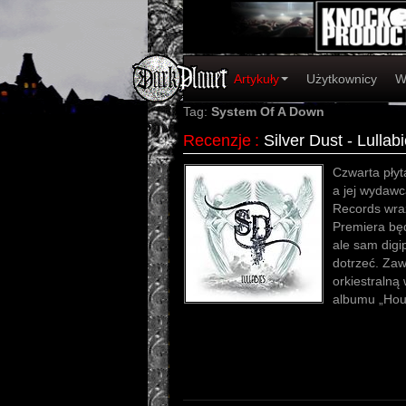
Artykuły
Użytkownicy
W
Tag:
System Of A Down
Recenzje
:
Silver Dust - Lullab
Czwarta płyta
a jej wydaw
Records wraz
Premiera będ
ale sam digip
dotrzeć. Zaw
orkiestralną
albumu „Hou