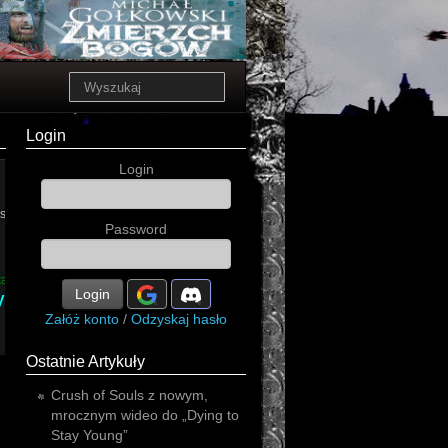
Login
Login
ssive
Password
industrial
alternative
al
Login
ynthpop
gothic
Załóż konto
/
Odzyskaj hasło
Ostatnie Artykuły
Crush of Souls z nowym,
mrocznym wideo do „Dying to
Stay Young”