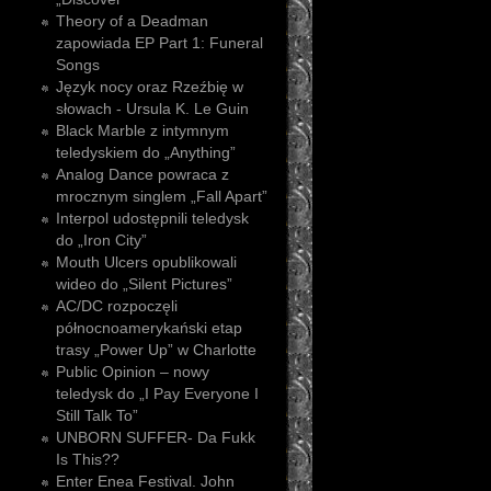
Theory of a Deadman
zapowiada EP Part 1: Funeral
Songs
Język nocy oraz Rzeźbię w
słowach - Ursula K. Le Guin
Black Marble z intymnym
teledyskiem do „Anything”
Analog Dance powraca z
mrocznym singlem „Fall Apart”
Interpol udostępnili teledysk
do „Iron City”
Mouth Ulcers opublikowali
wideo do „Silent Pictures”
AC/DC rozpoczęli
północnoamerykański etap
trasy „Power Up” w Charlotte
Public Opinion – nowy
teledysk do „I Pay Everyone I
Still Talk To”
UNBORN SUFFER- Da Fukk
Is This??
Enter Enea Festival. John