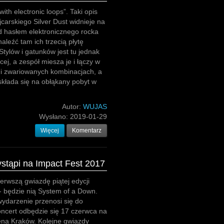
ith electronic loops”. Taki opis
carskiego Silver Dust widnieje na
d hasłem elektronicznego rocka
aleźć tam ich trzecią płytę
Stylów i gatunków jest tu jednak
cej, a zespół miesza je i łączy w
 i zwariowanych kombinacjach, a
składa się na obłąkany pobyt w
Autor:
WUJAS
Wysłano:
2019-01-29
Więcej
Komentarz
stąpi na Impact Fest 2017
erwszą gwiazdę piątej edycji
- będzie nią System of a Down.
ydarzenie przenosi się do
ncert odbędzie się 17 czerwca na
a Kraków. Kolejne gwiazdy