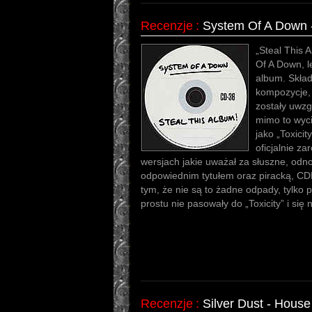
Recenzje
:
System Of A Down -
„Steal This A
Of A Down, l
album. Skład
kompozycje, z
zostały uwzg
mimo to wyci
jako „Toxicit
oficjalnie z
wersjach jakie uważał za słuszne, odnos
odpowiednim tytułem oraz piracką, CD
tym, że nie są to żadne odpady, tylko 
prostu nie pasowały do „Toxicity” i się n
Recenzje
:
Silver Dust - House