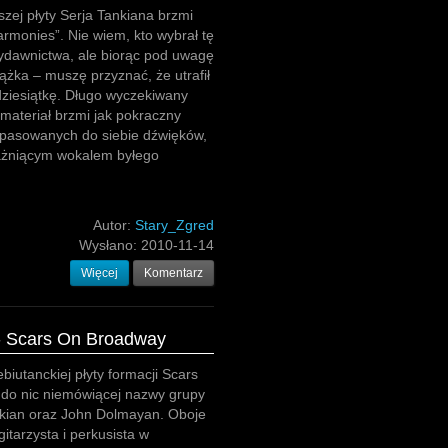
szej płyty Serja Tankiana brzmi
armonies”. Nie wiem, kto wybrał tę
ydawnictwa, ale biorąc pod uwagę
ążka – muszę przyznać, że utrafił
dziesiątkę. Długo wyczekiwany
materiał brzmi jak pokraczny
opasowanych do siebie dźwięków,
rażniącym wokalem byłego
Autor:
Stary_Zgred
Wysłano:
2010-11-14
Więcej
Komentarz
- Scars On Broadway
iutanckiej płyty formacji Scars
 do nic niemówiącej nazwy grupy
akian oraz John Dolmayan. Oboje
gitarzysta i perkusista w