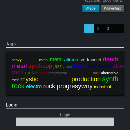
Wysłano:
2007-08-17
Więcej
Komentarz
1
2
3
→
Tags
death
metal
alternative
koncert
heavy metal
metal
stoner
synthpop
blues
hardcore
jazz
punk
rock
metal
alternative
metal
progressive rock
synth
mystic production
rock
rock
rock progresywny
electro
industrial
Login
Login