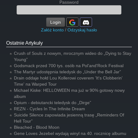
Password
Login
Załóż konto
/
Odzyskaj hasło
Ostatnie Artykuły
Crush of Souls z nowym, mrocznym wideo do „Dying to Stay
Young”
Godsmack przed 700 tys. osób na Pol'and'Rock Festival
The Martyr udostępnia teledysk do „Under the Bell Jar”
Drain oddaje hołd Lou Kollerowi coverem 'It's Clobberin'
Time' na Warped Tour
Michael Kiske: HELLOWEEN ma już w 90% gotowy nowy
album
Opium - debiutancki teledysk do „Dirge”
REZN - Cycles In The Infinite Dream
Suicide Silence zapowiada jesienną trasę „Reminders Of
Hell Tour”
Bleached - Blood Moon
Gene Loves Jezebel wydają winyl na 40. rocznicę albumu