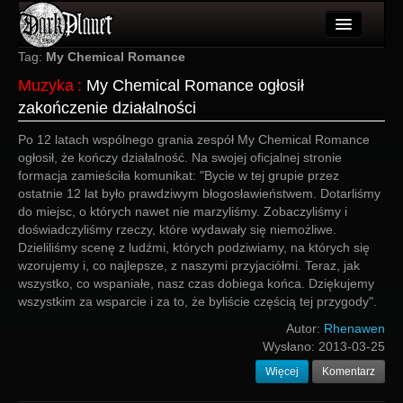
Artykuły
Tag:
My Chemical Romance
Muzyka
:
My Chemical Romance ogłosił
Użytkownicy
zakończenie działalności
Wydarzenia
Po 12 latach wspólnego grania zespół My Chemical Romance
ogłosił, że kończy działalność. Na swojej oficjalnej stronie
Galeria
formacja zamieściła komunikat: "Bycie w tej grupie przez
ostatnie 12 lat było prawdziwym błogosławieństwem. Dotarliśmy
Forum
do miejsc, o których nawet nie marzyliśmy. Zobaczyliśmy i
doświadczyliśmy rzeczy, które wydawały się niemożliwe.
Więcej
Dzieliliśmy scenę z ludźmi, których podziwiamy, na których się
wzorujemy i, co najlepsze, z naszymi przyjaciółmi. Teraz, jak
Login
wszystko, co wspaniałe, nasz czas dobiega końca. Dziękujemy
wszystkim za wsparcie i za to, że byliście częścią tej przygody".
Autor:
Rhenawen
Wysłano:
2013-03-25
Więcej
Komentarz