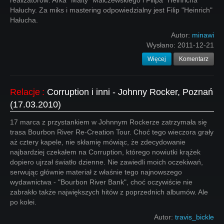
realizatorów: Arka "Malty" Malczewskiego i Filipa "Heinricha"
Hałuchy. Za miks i mastering odpowiedzialny jest Filip "Heinrich"
Hałucha.
Autor:
minawi
Wysłano:
2011-12-21
Więcej
Komentarz
Relacje
:
Corruption i inni - Johnny Rocker, Poznań
(17.03.2010)
17 marca z przystankiem w Johnnym Rockerze zatrzymała się
trasa Bourbon River Re-Creation Tour. Choć tego wieczora grały
aż cztery kapele, nie skłamię mówiąc, że zdecydowanie
najbardziej czekałem na Corruption, którego nowiutki krążek
dopiero ujrzał światło dzienne. Nie zawiedli moich oczekiwań,
serwując głównie materiał z właśnie tego najnowszego
wydawnictwa - "Bourbon River Bank", choć oczywiście nie
zabrakło także największych hitów z poprzednich albumów. Ale
po kolei.
Autor:
travis_bickle