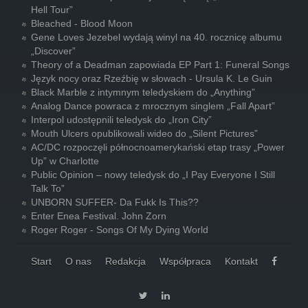
Hell Tour”
Bleached - Blood Moon
Gene Loves Jezebel wydają winyl na 40. rocznicę albumu
„Discover”
Theory of a Deadman zapowiada EP Part 1: Funeral Songs
Język nocy oraz Rzeźbię w słowach - Ursula K. Le Guin
Black Marble z intymnym teledyskiem do „Anything”
Analog Dance powraca z mrocznym singlem „Fall Apart”
Interpol udostępnili teledysk do „Iron City”
Mouth Ulcers opublikowali wideo do „Silent Pictures”
AC/DC rozpoczęli północnoamerykański etap trasy „Power
Up” w Charlotte
Public Opinion – nowy teledysk do „I Pay Everyone I Still
Talk To”
UNBORN SUFFER- Da Fukk Is This??
Enter Enea Festival. John Zorn
Roger Roger - Songs Of My Dying World
Start
O nas
Redakcja
Współpraca
Kontakt