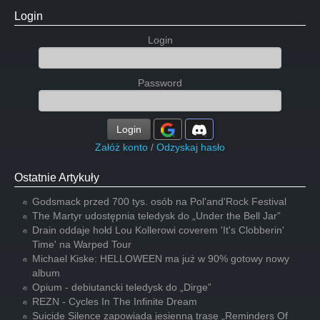
Login
Login
Password
Login
Załóż konto
/
Odzyskaj hasło
Ostatnie Artykuły
Godsmack przed 700 tys. osób na Pol'and'Rock Festival
The Martyr udostępnia teledysk do „Under the Bell Jar”
Drain oddaje hołd Lou Kollerowi coverem 'It's Clobberin'
Time' na Warped Tour
Michael Kiske: HELLOWEEN ma już w 90% gotowy nowy
album
Opium - debiutancki teledysk do „Dirge”
REZN - Cycles In The Infinite Dream
Suicide Silence zapowiada jesienną trasę „Reminders Of