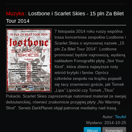
Muzyka
:
Lostbone i Scarlet Skies - 15 pln Za Bilet
Tour 2014
7 listopada 2014 roku ruszy wspólna
trasa koncertowa zespołów Lostbone i
Scarlet Skies o wymownej nazwie „15
pln Za Bilet Tour 2014”. Lostbone
promować będzie najnowszą, wydaną
nakładem Fonografiki płytę „Not Your
Kind”, która zbiera najwyższe noty
wśród krytyki i fanów. Oprócz
członków zespołu na krążku pojawili
się tacy znamienici goście, jak Tomek
„Lipa” Lipnicki czy Tomek „Titus”
Pukacki. Scarlet Skies zaprezentuje natomiast materiał ze swojej
debiutanckiej, również znakomicie przyjętej płyty „No Warning
Shot". Serwis DarkPlanet objął patronat medialny nad trasą.
Autor:
Teufel
Wysłano:
2014-10-25
Więcej
Komentarz