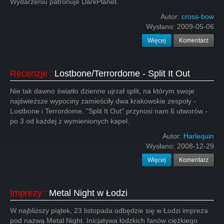
Wydarzeniu patronuje DarkPlanet.
Autor:
cross-bow
Wysłano:
2009-05-06
Więcej
Komentarz
Recenzje
:
Lostbone/Terrordome - Split It Out
Nie tak dawno światło dzienne ujrzał split, na którym swoje
najświeższe wypociny zamieściły dwa krakowskie zespoły -
Lostbone i Terrordome. "Split It Out" przynosi nam 6 utworów -
po 3 od każdej z wymienionych kapel.
Autor:
Harlequin
Wysłano:
2008-12-29
Więcej
Komentarz
Imprezy
:
Metal Night w Łodzi
W najbliższy piątek, 23 listopada odbędzie się w Łodzi impreza
pod nazwą Metal Night. Inicjatywa łódzkich fanów ciężkiego