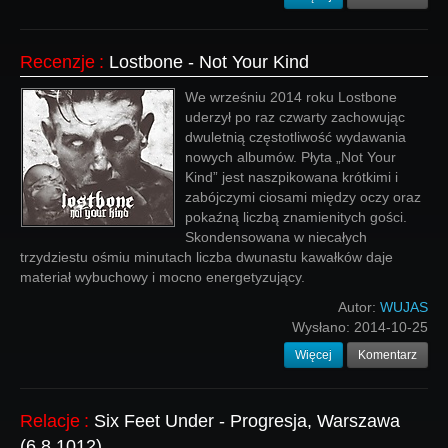
Recenzje
:
Lostbone - Not Your Kind
We wrześniu 2014 roku Lostbone
uderzył po raz czwarty zachowując
dwuletnią częstotliwość wydawania
nowych albumów. Płyta „Not Your
Kind” jest naszpikowana krótkimi i
zabójczymi ciosami między oczy oraz
pokaźną liczbą znamienitych gości.
Skondensowana w niecałych
trzydziestu ośmiu minutach liczba dwunastu kawałków daje
materiał wybuchowy i mocno energetyzujący.
Autor:
WUJAS
Wysłano:
2014-10-25
Więcej
Komentarz
Relacje
:
Six Feet Under - Progresja, Warszawa
(6.8.1012)