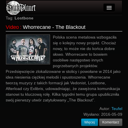
Artykuły
Tag:
Lostbone
Video
:
Whorrecane - The Blackout
Użytkownicy
Polska scena metalowa wzbogaciła
Wydarzenia
się o kolejny nowy projekt. Chociaż
nowy, to może nie do końca dobre
Galeria
słowo. Whorrecane to bowiem
osobliwe następstwo innych
Forum
pogrzebanych projektów.
Przedsięwzięcie zlokalizowane w stolicy i powołane w 2014 jako
Więcej
idea niesienia ciężkiej melodii i spustoszenia. Whorrecane
tworzą muzycy z takich formacji jak Vedonist, Lostbone,
Login
Afterload czy Exlibris, udowadniając, że zawężona komunikacja
stanowi tu kluczową rolę. Kilka tygodni temu grupa upubliczniła
swój pierwszy utwór zatytułowany „The Blackout”.
Autor:
Teufel
Wysłano:
2016-05-09
Więcej
Komentarz