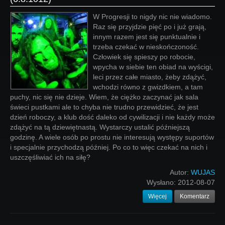
W Progresji to nigdy nic nie wiadomo.
Raz się przyjdzie pięć po i już grają,
innym razem jest się punktualnie i
trzeba czekać w nieskończoność.
Człowiek się spieszy po robocie,
wpycha w siebie ten obiad na wyścigi,
leci przez całe miasto, żeby zdążyć,
wchodzi równo z gwizdkiem, a tam
puchy, nic się nie dzieje. Wiem, że ciężko zaczynać jak sala
świeci pustkami ale to chyba nie trudno przewidzieć, że jest
dzień roboczy, a klub dość daleko od cywilizacji i nie każdy może
zdążyć na tą dziewiętnastą. Wystarczy ustalić późniejszą
godzinę. A wiele osób po prostu nie interesują występy suportów
i specjalnie przychodzą później. Po co to więc czekać na nich i
uszczęśliwiać ich na siłę?
Autor:
WUJAS
Wysłano:
2012-08-07
Więcej
Komentarz