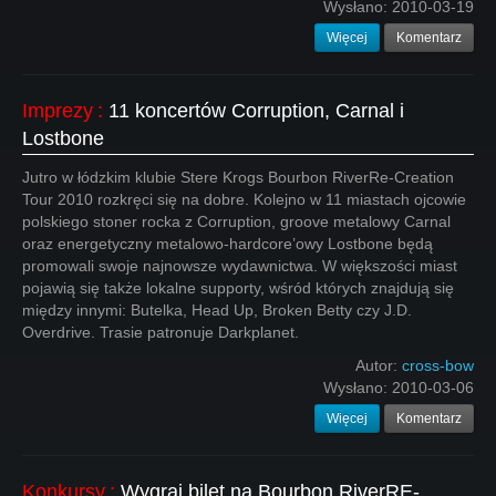
Wysłano:
2010-03-19
Więcej
Komentarz
Imprezy
:
11 koncertów Corruption, Carnal i
Lostbone
Jutro w łódzkim klubie Stere Krogs Bourbon RiverRe-Creation
Tour 2010 rozkręci się na dobre. Kolejno w 11 miastach ojcowie
polskiego stoner rocka z Corruption, groove metalowy Carnal
oraz energetyczny metalowo-hardcore’owy Lostbone będą
promowali swoje najnowsze wydawnictwa. W większości miast
pojawią się także lokalne supporty, wśród których znajdują się
między innymi: Butelka, Head Up, Broken Betty czy J.D.
Overdrive. Trasie patronuje Darkplanet.
Autor:
cross-bow
Wysłano:
2010-03-06
Więcej
Komentarz
Konkursy
:
Wygraj bilet na Bourbon RiverRE-