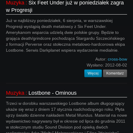
Muzyka
:
Six Feet Under już w poniedziałek zagra
w Progresji
Już w najbliższy poniedziałek, 6 sierpnia, w warszawskiej
Progresji wystąpią death metalowcy z Six Feet Under.
Amerykanom wsparcia udzielą dwie polskie grupy. Będzie to
grająca death/grindcore pochodząca Stargardu Szczecińskiego
z formacji Perverse oraz stołeczna metalowo-hardcorowa ekipa
Lostbone. Serwis Darkplanet wspiera wydarzenie medialnie.
Autor:
cross-bow
Wysłano:
2012-08-02
Więcej
Komentarz
Muzyka
:
Lostbone - Ominous
Trzeci w dorobku warszawskiego Lostbone album długogrający
ukaże się wraz z dniem 17 stycznia nadchodzącego roku. Płyta
ujrzy światło dzienne nakładem Metal Mundus. Materiał na nowe
wydawnictwo nagrywany był w okresie od lipca do grudnia 2011
w stołecznym studiu Sound Division pod opieką dwóch