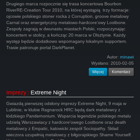
Drugiego marca rozpocznie się trasa koncertowa Bourbon
RiverRE-Creation Tour 2010, na której wystąpią trzy formacje:
ojcowie polskiego stoner rocka z Corruption, groove metalowy
Carnal oraz energetyczny metalowo-hardcore’owy Lostbone.
Zespoły zagrają w dwunastu miastach Polski, rozpoczynając
koncertem w stolicy, a kończąc 20 marca w Olsztynie. Każdy
występ będzie dodatkowo wspomagany lokalnym supportem.
Trasie patronuje portal DarkPlanet.
Autor:
minawi
Wysłano:
2010-02-05
Więcej
Komentarz
Imprezy
:
Extreme Night
Gwiazdą pierwszej odsłony imprezy Extreme Night, 9 maja w
Lublinie, w klubie Ragnarock HRC będą dark metalowcy z
łódzkiego Pandemonium. Wsparcia legendzie polskiego metalu
udzielą Warszawiacy z hardcore'owego Lostbone oraz death
metalowcy z Empatic, katowicki zespół Sociopathy. Skład
wieczora uzupełnią metalowcy z biłgorajskiego Shame Yourself.