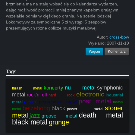
brzmienia ma na stałę wpisać się do kalendarza wydarzeń,
dając możliwość promocji mniej znanym kapelom grającym
wszelakie odmiany ciężkiego grania. Na scenie łódzkiej
Lokomotywy za symboliczne 5 zł wystąpi 5 zespołów
prezentujących różne oblicze muzyki metalowej:
Autor:
cross-bow
Wysłano:
2007-11-19
Więcej
Komentarz
Tags
nu metal
symphonic
koncerty
thrash metal
electronic
metal
rock'n'roll
industrial
hard rock
post metal
electro
progressive metal
metal
heavy
stoner
belzebong
black
power metal
metal
death metal
metal
jazz
groove metal
black metal
grunge