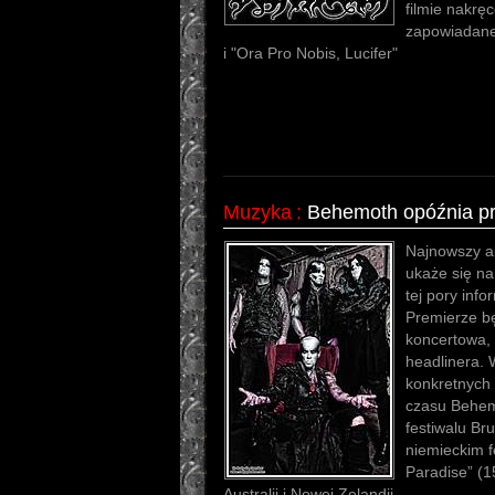
filmie nakrę
zapowiadane 
i "Ora Pro Nobis, Lucifer"
Muzyka
:
Behemoth opóźnia pr
Najnowszy a
ukaże się na
tej pory inf
Premierze bę
koncertowa, 
headlinera. 
konkretnych
czasu Behem
festiwalu Bru
niemieckim 
Paradise” (1
Australii i Nowej Zelandii.