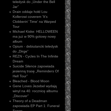
teledysk do „Under the Bell
Jar”
Drain oddaje hołd Lou
Kollerowi coverem 'It's
Clobberin' Time' na Warped
Tour
Michael Kiske: HELLOWEEN
ma już w 90% gotowy nowy
album
Opium - debiutancki teledysk
do „Dirge”
REZN - Cycles In The Infinite
Dream
Suicide Silence zapowiada
jesienną trasę „Reminders Of
Hell Tour”
Bleached - Blood Moon
Gene Loves Jezebel wydają
winyl na 40. rocznicę albumu
„Discover”
Theory of a Deadman
zapowiada EP Part 1: Funeral
Songs