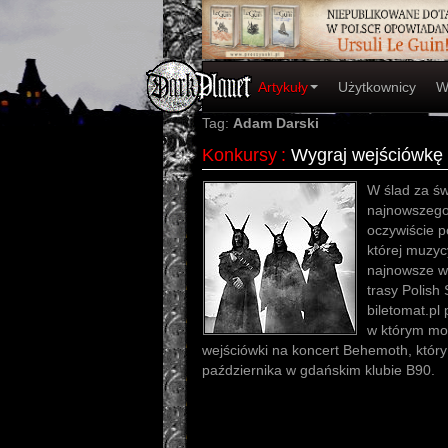
Artykuły
Użytkownicy
W
Tag:
Adam Darski
Konkursy
:
Wygraj wejściówkę 
W ślad za św
najnowszego
oczywiście p
której muzy
najnowsze w
trasy Polish
biletomat.pl
w którym mo
wejściówki na koncert Behemoth, któr
października w gdańskim klubie B90.