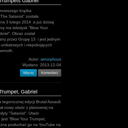
Trumpets Gabriel
jnowszego krążka
The Satanist” została
a 3 lutego 2014 a już dzisiaj
rę ma teledysk "Blow Your
riel". Obraz został
ny przez Grupę 13 i jest jednym
j unikatowych i niepokojących
hemoth.
Autor:
amorphous
Wysłano:
2013-12-04
Więcej
Komentarz
Trumpet, Gabriel
tegorocznej edycji Brutal Assault
rał nowy utwór z planownej na
płyty "Satanist". Utwór
 jest "Blow Your Trumpet,
można posłuchać go na YouTube na