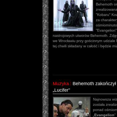
Behemoth or
zrealizowan
"Kobaru" Kow
za charakte
ośmiominuto
"Evangelion" 
nastrojowych utworów Behemoth. Zdjęc
we Wrocławiu przy gościnnym udziale 
tej chwili składany w całość i będzie m
Muzyka
:
Behemoth zakończył 
„Lucifer”
Najnowsza wi
została zreali
ponad ośmiom
„
Evangelion
”