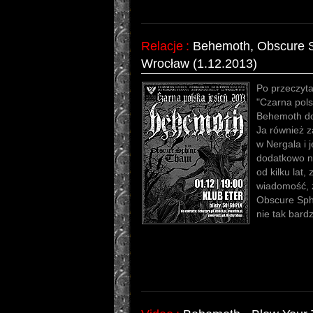
Relacje
:
Behemoth, Obscure S
Wrocław (1.12.2013)
Po przeczyta
"Czarna polsk
Behemoth dob
Ja również z
w Nergala i 
dodatkowo na
od kilku lat,
wiadomość, 
Obscure Sphi
nie tak bard