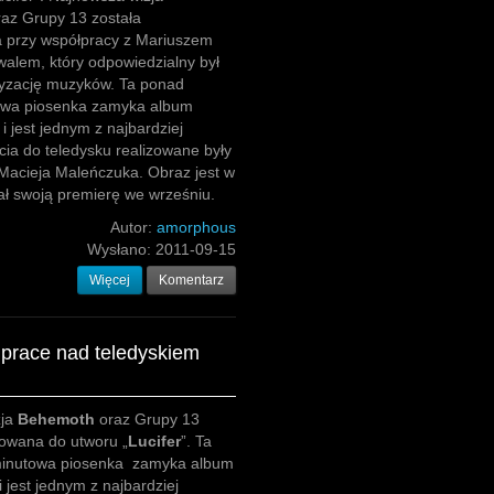
az Grupy 13 została
a przy współpracy z Mariuszem
alem, który odpowiedzialny był
ryzację muzyków. Ta ponad
wa piosenka zamyka album
i jest jednym z najbardziej
ia do teledysku realizowane były
Macieja Maleńczuka. Obraz jest w
iał swoją premierę we wrześniu.
Autor:
amorphous
Wysłano:
2011-09-15
Więcej
Komentarz
prace nad teledyskiem
zja
Behemoth
oraz Grupy 13
zowana do utworu „
Lucifer
”. Ta
inutowa piosenka zamyka album
 i jest jednym z najbardziej