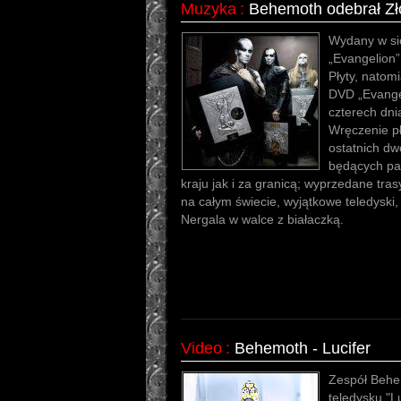
Muzyka
:
Behemoth odebrał Zło
Wydany w si
„Evangelion”
Płyty, natom
DVD „Evangel
czterech dni
Wręczenie pł
ostatnich dw
będących p
kraju jak i za granicą; wyprzedane tra
na całym świecie, wyjątkowe teledyski
Nergala w walce z białaczką.
Video
:
Behemoth - Lucifer
Zespół Behem
teledysku "L