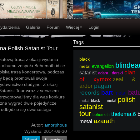
ydarzenia
Galeria
Forum
Więcej
Login
Tags
na Polish Satanist Tour
black
iatową trasą z okazji wydania
blindea
 albumu zespołu Behemoth idzie
evangelion
metal
clan
olska trasa koncertowa, podczas
satanist
adam darski
cy będą promowali swoje
of xymox
zeal &
ydawnictwo studyjne. Z okazj
pagan
ardor
 Satanist Tour wraz z serwisem
bat
bart
records
metal
 przygotowaliśmy dla was konkurs
polish
metal
black metal
żna wygrać dwie pojedyńcze
satanist
y odbędzie się dwunastego
tour
thelema.6
b
behemoth
azarath
metal
Autor:
amorphous
Wysłano:
2014-09-30