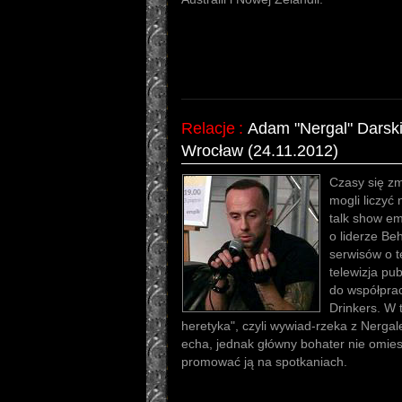
Relacje
:
Adam "Nergal" Darsk
Wrocław (24.11.2012)
Czasy się zm
mogli liczyć
talk show em
o liderze Be
serwisów o t
telewizja pu
do współprac
Drinkers. W
heretyka", czyli wywiad-rzeka z Nergal
echa, jednak główny bohater nie omies
promować ją na spotkaniach.