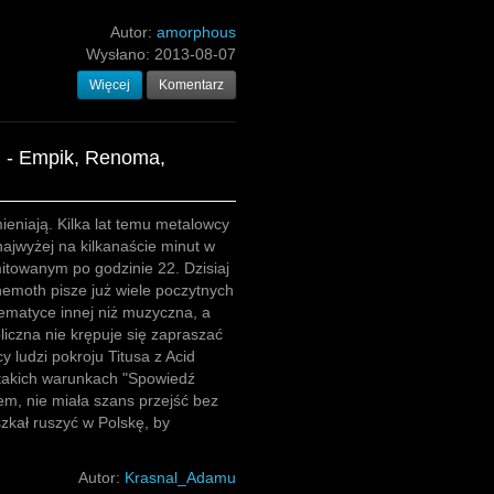
Autor:
amorphous
Wysłano:
2013-08-07
Więcej
Komentarz
i - Empik, Renoma,
ieniają. Kilka lat temu metalowcy
 najwyżej na kilkanaście minut w
itowanym po godzinie 22. Dzisiaj
hemoth pisze już wiele poczytnych
ematyce innej niż muzyczna, a
bliczna nie krępuje się zapraszać
y ludzi pokroju Titusa z Acid
 takich warunkach "Spowiedź
em, nie miała szans przejść bez
zkał ruszyć w Polskę, by
Autor:
Krasnal_Adamu