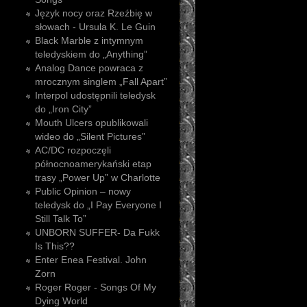
Język nocy oraz Rzeźbię w
słowach - Ursula K. Le Guin
Black Marble z intymnym
teledyskiem do „Anything”
Analog Dance powraca z
mrocznym singlem „Fall Apart”
Interpol udostępnili teledysk
do „Iron City”
Mouth Ulcers opublikowali
wideo do „Silent Pictures”
AC/DC rozpoczęli
północnoamerykański etap
trasy „Power Up” w Charlotte
Public Opinion – nowy
teledysk do „I Pay Everyone I
Still Talk To”
UNBORN SUFFER- Da Fukk
Is This??
Enter Enea Festival. John
Zorn
Roger Roger - Songs Of My
Dying World