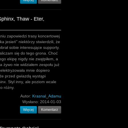
Więcej
Komentarz
phinx, Thaw - Eter,
niu zapowiedzi trasy koncertowej
a jesień" niektórzy stwierdzili, że
rał sobie interesujące supporty.
aliczam się do tego grona. Choć
jego ekipę nigdy nie zwątpiłem, a
 żywo nie widziałem zespołu już
 zelektryzowała mnie dopiero
że przed gwiazdą wystąpi
nx. Styl inny, ale poziom wcale
zo różny.
Autor:
Krasnal_Adamu
Wysłano:
2014-01-03
Więcej
Komentarz