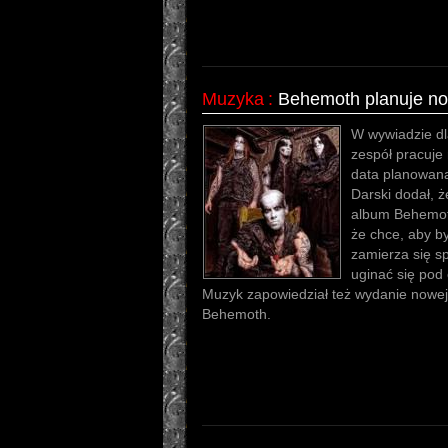
Muzyka
:
Behemoth planuje n
W wywiadzie dl
zespół pracuj
data planowana
Darski dodał, 
album Behemoth
że chce, aby by
zamierza się s
uginać się pod
Muzyk zapowiedział też wydanie nowej k
Behemoth.