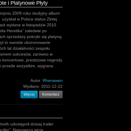
te i Platynowe Płyty
erpniu 2009 roku studyjny album
 uzyskał w Polsce status Złotej
iast wydane w listopadzie 2010
ia Heretika” zaledwie po
ach sprzedaży pokryło się platyną.
yt to swoiste ukoronowanie
óch lat działalności zespołu
asmem sukcesów, zarówno w
sy koncertowe, prestiżowe nagrody
, i przede wszystkim, wygrana
Autor:
Rhenawen
Wysłano:
2011-12-22
Więcej
Komentarz
oth udostępnił dzisiaj trailer
ucifer". Najnowsza wizja