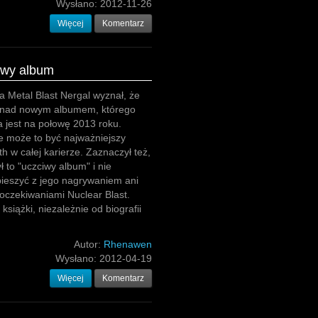
Wysłano:
2012-11-26
Więcej
Komentarz
owy album
a Metal Blast Nergal wyznał, że
e nad nowym albumem, którego
 jest na połowę 2013 roku.
że może to być najważniejszy
 w całej karierze. Zaznaczył też,
ł to "uczciwy album" i nie
pieszyć z jego nagrywaniem ani
 oczekiwaniami Nuclear Blast.
siążki, niezależnie od biografii
Autor:
Rhenawen
Wysłano:
2012-04-19
Więcej
Komentarz