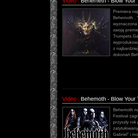
Video
:
Behemeth - Blow Your 
Premiera na
Behemoth , “
wyznaczona n
swoją premie
Trumpets Gab
wyprodukowa
z najbardzie
dokonań Be
Video
:
Behemoth - Blow Your 
Behemoth na 
Festival zag
przyszły rok 
zatytułowany
Gabriel" i 