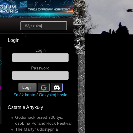
Login
Login
d
the
Password
ushka
grom
Login
demigod
death
Załóż konto
/
Odzyskaj hasło
Ostatnie Artykuły
lack
Godsmack przed 700 tys.
osób na Pol'and'Rock Festival
The Martyr udostępnia