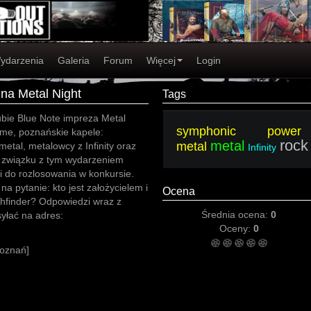
ydarzenia
Galeria
Forum
Więcej
Login
na Metal Night
Tags
ubie Blue Note impreza Metal
symphonic power
zime, poznańskie kapele:
rock
metal
metal
etal, metalowcy z Infinity oraz
Infinity
 związku z tym wydarzeniem
 do rozlosowania w konkursie.
a pytanie: kto jest założycielem i
Ocena
finder? Odpowiedzi wraz z
Średnia ocena:
0
yłać na adres:
Oceny:
0
Poznań]