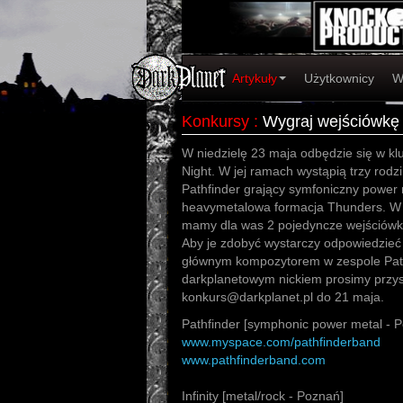
Artykuły
Użytkownicy
W
Konkursy
:
Wygraj wejściówkę 
W niedzielę 23 maja odbędzie się w kl
Night. W jej ramach wystąpią trzy rod
Pathfinder grający symfoniczny power m
heavymetalowa formacja Thunders. W
mamy dla was 2 pojedyncze wejściówki
Aby je zdobyć wystarczy odpowiedzieć n
głównym kompozytorem w zespole Path
darkplanetowym nickiem prosimy przys
konkurs@darkplanet.pl do 21 maja.
Pathfinder [symphonic power metal - 
www.myspace.com/pathfinderband
www.pathfinderband.com
Infinity [metal/rock - Poznań]