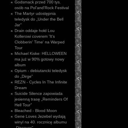
Godsmack przed 700 tys.
osób na Pol'and'Rock Festival
The Martyr udostępnia
teledysk do „Under the Bell
Jar”
Drain oddaje hołd Lou
Kollerowi coverem 'It's
Clobberin' Time' na Warped
Tour
Michael Kiske: HELLOWEEN
ma już w 90% gotowy nowy
album
Opium - debiutancki teledysk
do „Dirge”
REZN - Cycles In The Infinite
Dream
Suicide Silence zapowiada
jesienną trasę „Reminders Of
Hell Tour”
Bleached - Blood Moon
Gene Loves Jezebel wydają
winyl na 40. rocznicę albumu
„Discover”