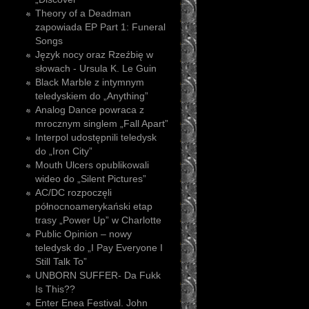
Theory of a Deadman
zapowiada EP Part 1: Funeral
Songs
Język nocy oraz Rzeźbię w
słowach - Ursula K. Le Guin
Black Marble z intymnym
teledyskiem do „Anything”
Analog Dance powraca z
mrocznym singlem „Fall Apart”
Interpol udostępnili teledysk
do „Iron City”
Mouth Ulcers opublikowali
wideo do „Silent Pictures”
AC/DC rozpoczęli
północnoamerykański etap
trasy „Power Up” w Charlotte
Public Opinion – nowy
teledysk do „I Pay Everyone I
Still Talk To”
UNBORN SUFFER- Da Fukk
Is This??
Enter Enea Festival. John