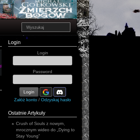
Login
Login
Thunders
Pathfinder
Password
Login
Załóż konto
/
Odzyskaj hasło
Ostatnie Artykuły
Crush of Souls z nowym,
mrocznym wideo do „Dying to
Stay Young”