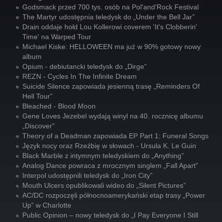
Godsmack przed 700 tys. osób na Pol'and'Rock Festival
The Martyr udostępnia teledysk do „Under the Bell Jar”
Drain oddaje hołd Lou Kollerowi coverem 'It's Clobberin'
Time' na Warped Tour
Michael Kiske: HELLOWEEN ma już w 90% gotowy nowy
album
Opium - debiutancki teledysk do „Dirge”
REZN - Cycles In The Infinite Dream
Suicide Silence zapowiada jesienną trasę „Reminders Of
Hell Tour”
Bleached - Blood Moon
Gene Loves Jezebel wydają winyl na 40. rocznicę albumu
„Discover”
Theory of a Deadman zapowiada EP Part 1: Funeral Songs
Język nocy oraz Rzeźbię w słowach - Ursula K. Le Guin
Black Marble z intymnym teledyskiem do „Anything”
Analog Dance powraca z mrocznym singlem „Fall Apart”
Interpol udostępnili teledysk do „Iron City”
Mouth Ulcers opublikowali wideo do „Silent Pictures”
AC/DC rozpoczęli północnoamerykański etap trasy „Power
Up” w Charlotte
Public Opinion – nowy teledysk do „I Pay Everyone I Still