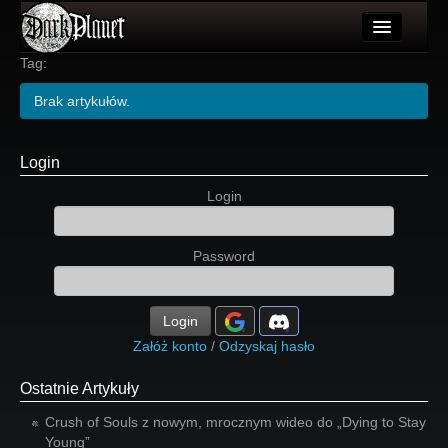
Artykuły
Tag:
Użytkownicy
Brak artykułów.
Wydarzenia
Login
Galeria
Login
Forum
Password
Więcej
Login
Login
Załóż konto
/
Odzyskaj hasło
Ostatnie Artykuły
Crush of Souls z nowym, mrocznym wideo do „Dying to Stay
Young”