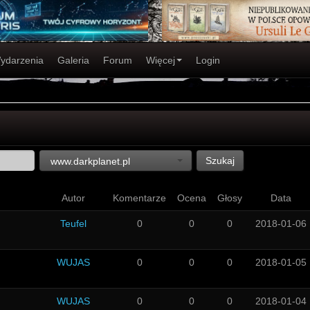
ydarzenia
Galeria
Forum
Więcej
Login
Szukaj
www.darkplanet.pl
Autor
Komentarze
Ocena
Głosy
Data
Teufel
0
0
0
2018-01-06
WUJAS
0
0
0
2018-01-05
WUJAS
0
0
0
2018-01-04