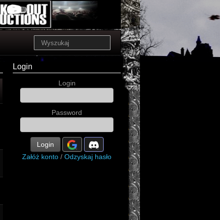
Login
Login
Password
Login
Załóż konto
/
Odzyskaj hasło