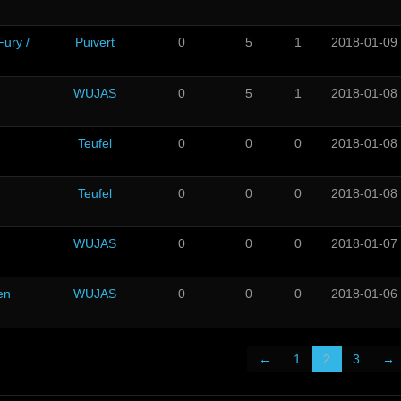
ury /
Puivert
0
5
1
2018-01-09
WUJAS
0
5
1
2018-01-08
Teufel
0
0
0
2018-01-08
Teufel
0
0
0
2018-01-08
WUJAS
0
0
0
2018-01-07
en
WUJAS
0
0
0
2018-01-06
←
1
2
3
→