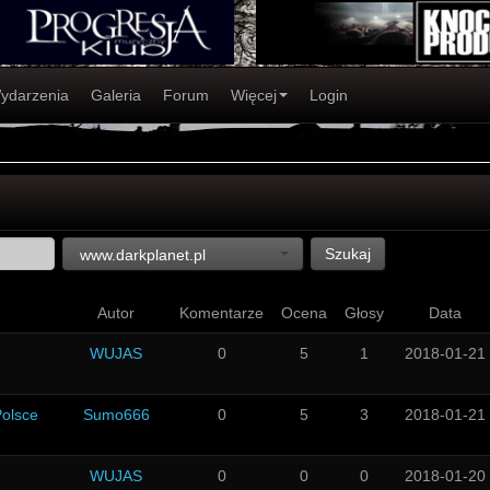
ydarzenia
Galeria
Forum
Więcej
Login
Szukaj
www.darkplanet.pl
Autor
Komentarze
Ocena
Głosy
Data
WUJAS
0
5
1
2018-01-21
Polsce
Sumo666
0
5
3
2018-01-21
WUJAS
0
0
0
2018-01-20