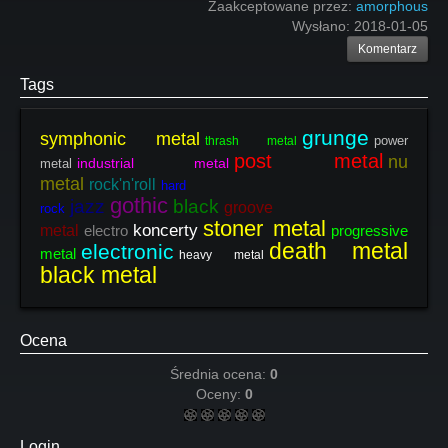
Zaakceptowane przez:
amorphous
Wysłano:
2018-01-05
Komentarz
Tags
grunge
symphonic metal
power
thrash metal
post metal
nu
industrial metal
metal
metal
rock'n'roll
hard
gothic
jazz
black
groove
rock
stoner metal
koncerty
metal
electro
progressive
death metal
electronic
metal
heavy metal
black metal
Ocena
Średnia ocena:
0
Oceny:
0
Login