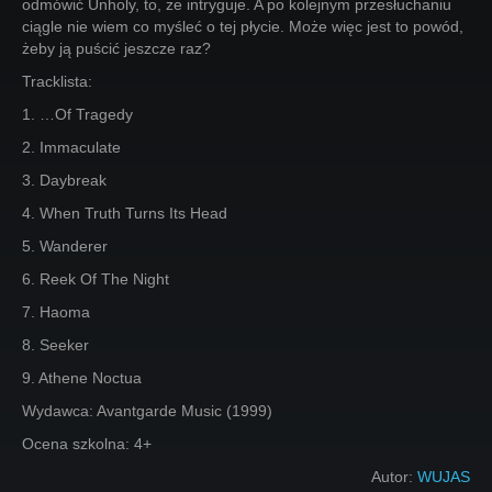
odmówić Unholy, to, że intryguje. A po kolejnym przesłuchaniu
ciągle nie wiem co myśleć o tej płycie. Może więc jest to powód,
żeby ją puścić jeszcze raz?
Tracklista:
1. …Of Tragedy
2. Immaculate
3. Daybreak
4. When Truth Turns Its Head
5. Wanderer
6. Reek Of The Night
7. Haoma
8. Seeker
9. Athene Noctua
Wydawca: Avantgarde Music (1999)
Ocena szkolna: 4+
Autor:
WUJAS