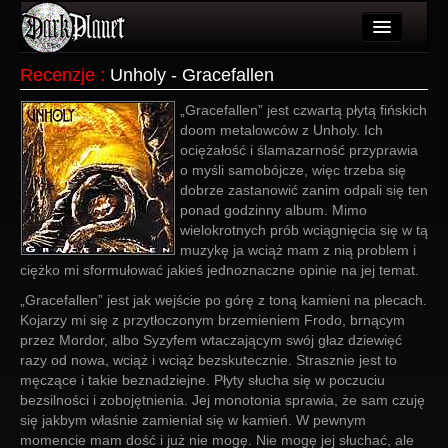
Artykuły
Recenzje
:
Unholy - Gracefallen
Użytkownicy
„Gracefallen” jest czwartą płytą fińskich
doom metalowców z Unholy. Ich
Wydarzenia
ociężałość i ślamazarność przyprawia
o myśli samobójcze, więc trzeba się
Galeria
dobrze zastanowić zanim odpali się ten
ponad godzinny album. Mimo
Forum
wielokrotnych prób wciągnięcia się w tą
muzykę ja wciąż mam z nią problem i
Więcej
ciężko mi sformułować jakieś jednoznaczne opinie na jej temat.
„Gracefallen” jest jak wejście po górę z toną kamieni na plecach.
Login
Kojarzy mi się z przytłoczonym brzemieniem Frodo, brnącym
przez Mordor, albo Syzyfem wtaczającym swój głaz dziewięć
razy od nowa, wciąż i wciąż bezskutecznie. Strasznie jest to
męczące i takie beznadziejne. Płyty słucha się w poczuciu
bezsilności i zobojętnienia. Jej monotonia sprawia, że sam czuję
się jakbym właśnie zamieniał się w kamień. W pewnym
momencie mam dość i już nie mogę. Nie mogę jej słuchać, ale