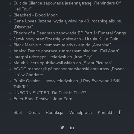
Suicide Silence zapowiada jesienną trasę „Reminders Of
Hell Tour”
Bleached - Blood Moon
Gene Loves Jezebel wydają winyl na 40. rocznicę albumu
„Discover”
Theory of a Deadman zapowiada EP Part 1: Funeral Songs
Język nocy oraz Rzeźbię w słowach - Ursula K. Le Guin
Black Marble z intymnym teledyskiem do „Anything”
Analog Dance powraca z mrocznym singlem „Fall Apart”
Interpol udostępnili teledysk do „Iron City”
Mouth Ulcers opublikowali wideo do „Silent Pictures”
AC/DC rozpoczęli północnoamerykański etap trasy „Power
Up” w Charlotte
Public Opinion – nowy teledysk do „I Pay Everyone I Still
Talk To”
UNBORN SUFFER- Da Fukk Is This??
Enter Enea Festival. John Zorn
Start
O nas
Redakcja
Współpraca
Kontakt