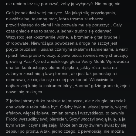
nie umiem też się poruszyć, żeby ją wyłączyć. Nie mogę nic.
Coś jednak tkwi w tej muzyce. Ma jakąś siłę przyciągania,
niewidzialną, tajemną moc, która trzyma słuchacza
przyciśniętego do ziemi i nie pozwala mu się poruszyć . Cały
czas gniecie nas to samo, a jednak trudno się oderwać.
Wszystko jest koszmarnie wolne, a brzmienie gitar brudne i
chropowate. Niewróżąca powodzenia droga na szczyt jest
poryta bruzdami i usiana czarnymi skałami i kamieniami, a wiatr
i piach lecą prosto w oczy. Z pewnością również wolę charczący
growling Pasi Äijö od anielskiego głosu Veery Muhli. Wprowadza
ona ten kontrastujący element piękna, jakby róża rosła na
zalanym zeschniętą lawą terenie, ale jest tak jednostajna i
niemrawa, że ciężko się do niej przekonać. Właściwie to
najbardziej lubię tu instrumentalny „Haoma” gdzie granie tężeje i
nawet się rozkręca.
Z jednej strony dużo brakuje tej muzyce, ale z drugiej przecież
ona właśnie taka miała być. Gdyby było tu więcej grania, więcej
efektów, więcej śpiewu, zmian tempa i wszystkiego, to pewnie
Frodo wyrzuciłby swój pierścień, Syzyf wtoczył swoją kulę, a ja
bym wstał i czymś się zajął. Może ten zryty żwirem świat by się
zepsuł po prostu. A tak, jedno czego, z pewnością, nie można