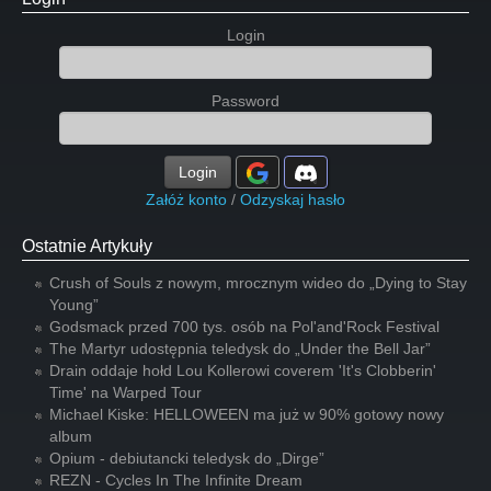
Login
Password
Login
Załóż konto
/
Odzyskaj hasło
Ostatnie Artykuły
Crush of Souls z nowym, mrocznym wideo do „Dying to Stay
Young”
Godsmack przed 700 tys. osób na Pol'and'Rock Festival
The Martyr udostępnia teledysk do „Under the Bell Jar”
Drain oddaje hołd Lou Kollerowi coverem 'It's Clobberin'
Time' na Warped Tour
Michael Kiske: HELLOWEEN ma już w 90% gotowy nowy
album
Opium - debiutancki teledysk do „Dirge”
REZN - Cycles In The Infinite Dream