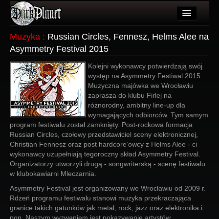
Artykuły
Muzyka
:
Russian Circles, Fennesz, Helms Alee na
Asymmetry Festival 2015
Użytkownicy
Kolejni wykonawcy potwierdzają swój
Wydarzenia
występ na Asymmetry Festiwal 2015.
Muzyczna majówka we Wrocławiu
Galeria
zaprasza do klubu Firlej na
różnorodny, ambitny line-up dla
Forum
wymagających odbiorców. Tym samym
program festiwalu został zamknięty. Post-rockowa formacja
Więcej
Russian Circles, czołowy przedstawiciel sceny elektronicznej,
Christian Fennesz oraz post hardcore’owcy z Helms Alee - ci
Login
wykonawcy uzupełniają tegoroczny skład Asymmetry Festival.
Organizatorzy utworzyli drugą - songwriterską - scenę festiwalu
w klubokawiarni Mleczarnia.
Asymmetry Festival jest organizowany we Wrocławiu od 2009 r.
Rdzeń programu festiwalu stanowi muzyka przekraczająca
granice takich gatunków jak metal, rock, jazz oraz elektronika i
pop. Naszym wyzwaniem jest pokazywanie artystów