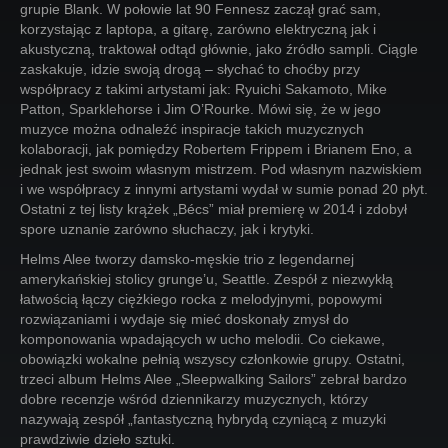
grupie Blank. W połowie lat 90 Fennesz zaczął grać sam,
korzystając z laptopa, a gitarę, zarówno elektryczną jak i
akustyczną, traktował odtąd głównie, jako źródło sampli. Ciągle
zaskakuje, idzie swoją drogą – słychać to choćby przy
współpracy z takimi artystami jak: Ryuichi Sakamoto, Mike
Patton, Sparklehorse i Jim O’Rourke. Mówi się, że w jego
muzyce można odnaleźć inspiracje takich muzycznych
kolaboracji, jak pomiędzy Robertem Frippem i Brianem Eno, a
jednak jest swoim własnym mistrzem. Pod własnym nazwiskiem
i we współpracy z innymi artystami wydał w sumie ponad 20 płyt.
Ostatni z tej listy krążek „Bécs” miał premierę w 2014 i zdobył
spore uznanie zarówno słuchaczy, jak i krytyki.
Helms Alee tworzy damsko-męskie trio z legendarnej
amerykańskiej stolicy grunge’u, Seattle. Zespół z niezwykłą
łatwością łączy ciężkiego rocka z melodyjnymi, popowymi
rozwiązaniami i wydaje się mieć doskonały zmysł do
komponowania wpadających w ucho melodii. Co ciekawe,
obowiązki wokalne pełnią wszyscy członkowie grupy. Ostatni,
trzeci album Helms Alee „Sleepwalking Sailors” zebrał bardzo
dobre recenzje wśród dziennikarzy muzycznych, którzy
nazywają zespół „fantastyczną hybrydą czyniącą z muzyki
prawdziwie dzieło sztuki.