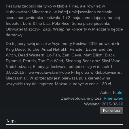
Festiwal zagości nie tylko w klubie Firlej, ale również w
klubokawiarni Mleczarnia, w której umiejscowiona zostanie
scena songwriterska festiwalu. 1 i 2 maja zameldują się na niej:
Inqbator, Lord & the Liar, Pola Rise, Sonia pisze piosenki,
Obywatel Miszczyk, Zagi. Wstęp na koncerty w Mleczarni będzie
darmowy.
Do tej pory swój udział w Asymmetry Festival 2015 potwierdzili:
King Dude, Torche, Anaal Natrakh, Fenster, Esben and the
Witch, Dead Western, Lo-Pan, Zeni Geva, Matt Elliott, Black
Pyramid, Petrels, The Old Wind, Sleeping Bear oraz Sibyl Vane.
Nadchodząca, 6. edycja festiwalu odbędzie się w dniach 1 –
3.05.2015 r. we wrocławskim klubie Firlej oraz w Klubokawiarni „
Mleczarnia”. W sprzedaży jest pierwsza pula karnetów na
wszystkie trzy dni imprezy. Można je nabyć w cenie 180 zł.
Autor:
Teufel
Zaakceptowane przez:
Rhenawen
Wysłano:
2015-02-10
Komentarz
Tags