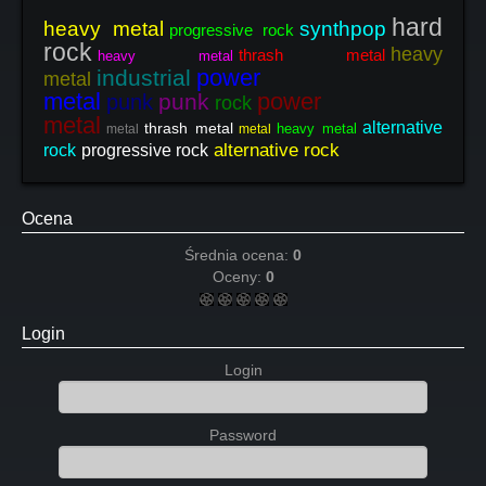
hard
heavy metal
synthpop
progressive rock
rock
heavy
thrash metal
heavy metal
power
industrial
metal
metal
power
punk
punk
rock
metal
alternative
thrash metal
heavy metal
metal
metal
alternative rock
rock
progressive rock
Ocena
Średnia ocena:
0
Oceny:
0
Login
Login
Password