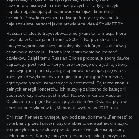
bezkompromisowych, śmiało czepiących z tradycji muzyki
popularnej, stosujących najnowocześniejsze kompilacje
brzmień. Prawda przekazu i odwaga formy artystycznej to
najważniejsze wartości jakim przyświeca idea ASYMMETRY.
Russian Circles to trzyosobowa amerykańska formacja, która
powstała w Chicago pod koniec 2004 r. Na przestrzeni lat
muzycy wypracowali swój unikalny styl, w którym – jak mówią
członkowie zespołu – istotna jest instrumentalna jedność
dźwięków. Dzięki temu Russian Circles proponuje sporą dawkę
dojrzałego post-rocka, który charakteryzuje się z jednej strony
narracyjną linią melodyczną, stopniowo rozwijającą się wraz z
kolejnymi dźwiękami, by z drugiej strony osiągnąć mroczne,
agresywne granie, zahaczające o post-metal. Są także znani z
pełnych energii koncertów. Ich muzykę zaliczono do kategorii
post-rock, czy nawet post-metal. Na swoim koncie Russian
Circles ma już pięć długogrających albumów. Ostatnia płyta w
dorobku amerykanów to „Memorial” wydana w 2013 roku.
Christian Fennesz, występujący pod pseudonimem „Fennesz” to
uwielbiany przez fanów muzyki ambientowej austriacki muzyk,
kompozytor oraz czołowy przedstawiciel współczesnej sceny
elektronicznej. Karierę muzyczną rozpoczął, jako gitarzysta w