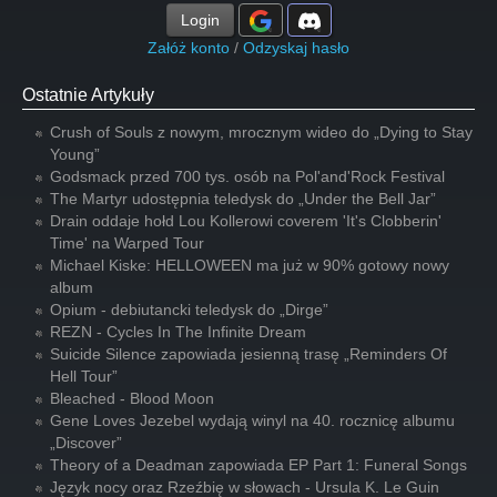
Login
Załóż konto
/
Odzyskaj hasło
Ostatnie Artykuły
Crush of Souls z nowym, mrocznym wideo do „Dying to Stay
Young”
Godsmack przed 700 tys. osób na Pol'and'Rock Festival
The Martyr udostępnia teledysk do „Under the Bell Jar”
Drain oddaje hołd Lou Kollerowi coverem 'It's Clobberin'
Time' na Warped Tour
Michael Kiske: HELLOWEEN ma już w 90% gotowy nowy
album
Opium - debiutancki teledysk do „Dirge”
REZN - Cycles In The Infinite Dream
Suicide Silence zapowiada jesienną trasę „Reminders Of
Hell Tour”
Bleached - Blood Moon
Gene Loves Jezebel wydają winyl na 40. rocznicę albumu
„Discover”
Theory of a Deadman zapowiada EP Part 1: Funeral Songs
Język nocy oraz Rzeźbię w słowach - Ursula K. Le Guin