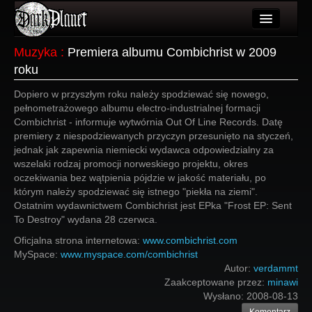
Artykuły
Muzyka
:
Premiera albumu Combichrist w 2009
roku
Użytkownicy
Dopiero w przyszłym roku należy spodziewać się nowego,
Wydarzenia
pełnometrażowego albumu electro-industrialnej formacji
Combichrist - informuje wytwórnia Out Of Line Records. Datę
Galeria
premiery z niespodziewanych przyczyn przesunięto na styczeń,
jednak jak zapewnia niemiecki wydawca odpowiedzialny za
Forum
wszelaki rodzaj promocji norweskiego projektu, okres
oczekiwania bez wątpienia pójdzie w jakość materiału, po
Więcej
którym należy spodziewać się istnego "piekła na ziemi".
Ostatnim wydawnictwem Combichrist jest EPka "Frost EP: Sent
Login
To Destroy" wydana 28 czerwca.
Oficjalna strona internetowa:
www.combichrist.com
MySpace:
www.myspace.com/combichrist
Autor:
verdammt
Zaakceptowane przez:
minawi
Wysłano:
2008-08-13