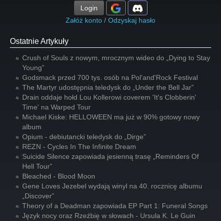
Login
Załóż konto
/
Odzyskaj hasło
Ostatnie Artykuły
Crush of Souls z nowym, mrocznym wideo do „Dying to Stay
Young”
Godsmack przed 700 tys. osób na Pol'and'Rock Festival
The Martyr udostępnia teledysk do „Under the Bell Jar”
Drain oddaje hołd Lou Kollerowi coverem 'It's Clobberin'
Time' na Warped Tour
Michael Kiske: HELLOWEEN ma już w 90% gotowy nowy
album
Opium - debiutancki teledysk do „Dirge”
REZN - Cycles In The Infinite Dream
Suicide Silence zapowiada jesienną trasę „Reminders Of
Hell Tour”
Bleached - Blood Moon
Gene Loves Jezebel wydają winyl na 40. rocznicę albumu
„Discover”
Theory of a Deadman zapowiada EP Part 1: Funeral Songs
Język nocy oraz Rzeźbię w słowach - Ursula K. Le Guin