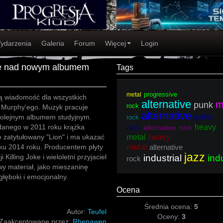
ydarzenia
Galeria
Forum
Więcej
Login
je nad nowym albumem
Tags
progressive
metal
 wiadomość dla wszystkich
alternative
m
punk
rock
 Murphy'ego. Muzyk pracuje
alternative
gothic
kolejnym albumem studyjnym.
rock
anego w 2011 roku krążka
rock
heavy
alternative rock
heavy
e zatytułowany "Lion" i ma ukazać
metal
metal
tku 2014 roku. Producentem płyty
alternative
jazz
 Killing Joke i wieloletni przyjaciel
industrial
indu
rock
wy materiał, jako mieszaninę
głęboki i emocjonalny.
Ocena
Średnia ocena:
5
Autor:
Teufel
Oceny:
3
Zaakceptowane przez:
Rhenawen