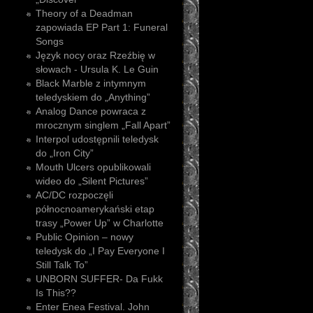
Theory of a Deadman
zapowiada EP Part 1: Funeral
Songs
Język nocy oraz Rzeźbię w
słowach - Ursula K. Le Guin
Black Marble z intymnym
teledyskiem do „Anything”
Analog Dance powraca z
mrocznym singlem „Fall Apart”
Interpol udostępnili teledysk
do „Iron City”
Mouth Ulcers opublikowali
wideo do „Silent Pictures”
AC/DC rozpoczęli
północnoamerykański etap
trasy „Power Up” w Charlotte
Public Opinion – nowy
teledysk do „I Pay Everyone I
Still Talk To”
UNBORN SUFFER- Da Fukk
Is This??
Enter Enea Festival. John