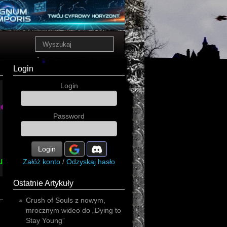
Login
Login
koncert
etal
progressive
metal
Password
Login
koncert
strial
punk
rock
Załóż konto
/
Odzyskaj hasło
Ostatnie Artykuły
Crush of Souls z nowym,
mrocznym wideo do „Dying to
Stay Young”