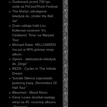
Godsmack przed 700 tys.
osób na Pol'and'Rock Festival
The Martyr udostępnia
teledysk do „Under the Bell
Jar”
Drain oddaje hołd Lou
Kollerowi coverem 'It's
Clobberin' Time' na Warped
Tour
Michael Kiske: HELLOWEEN
ma już w 90% gotowy nowy
album
Opium - debiutancki teledysk
do „Dirge”
REZN - Cycles In The Infinite
Dream
Suicide Silence zapowiada
jesienną trasę „Reminders Of
Hell Tour”
Bleached - Blood Moon
Gene Loves Jezebel wydają
winyl na 40. rocznicę albumu
„Discover”