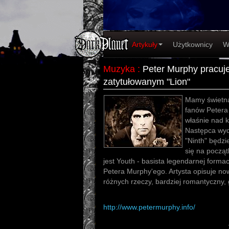
Artykuły
Użytkownicy
W
Muzyka
:
Peter Murphy pracu
zatytułowanym "Lion"
Mamy świetną
fanów Petera
właśnie nad 
Następca wyd
"Ninth" będzi
się na począ
jest Youth - basista legendarnej formacji
Petera Murphy'ego. Artysta opisuje no
różnych rzeczy, bardziej romantyczny, 
http://www.petermurphy.info/