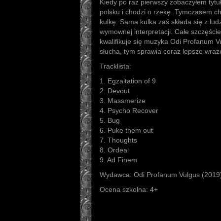
Kiedy po raz pierwszy zobaczyłem tytuł
polsku i chodzi o rzekę. Tymczasem cho
kulkę. Sama kulka zaś składa się z ludz
wymownej interpretacji. Całe szczęście
kwalifikuje się muzyka Odi Profanum Vul
słucha, tym sprawia coraz lepsze wraż
Tracklista:
1. Egzaltation of 9
2. Devout
3. Massmerize
4. Psycho Recover
5. Bug
6. Puke them out
7. Thoughts
8. Ordeal
9. Ad Finem
Wydawca: Odi Profanum Vulgus (2019
Ocena szkolna: 4+