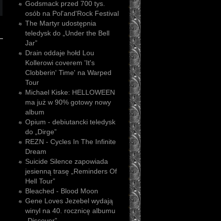
Godsmack przed 700 tys.
osób na Pol'and'Rock Festival
The Martyr udostępnia
teledysk do „Under the Bell
Jar”
Drain oddaje hołd Lou
Kollerowi coverem 'It's
Clobberin' Time' na Warped
Tour
Michael Kiske: HELLOWEEN
ma już w 90% gotowy nowy
album
Opium - debiutancki teledysk
do „Dirge”
REZN - Cycles In The Infinite
Dream
Suicide Silence zapowiada
jesienną trasę „Reminders Of
Hell Tour”
Bleached - Blood Moon
Gene Loves Jezebel wydają
winyl na 40. rocznicę albumu
„Discover”