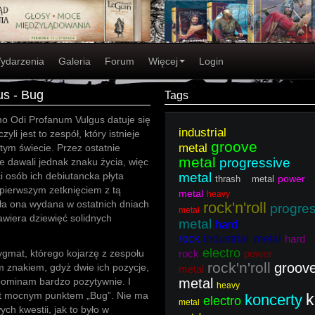
ydarzenia
Galeria
Forum
Więcej
Login
us - Bug
Tags
o Odi Profanum Vulgus datuje się
industrial
zyli jest to zespół, który istnieje
groove
metal
 tym świecie. Przez ostatnie
metal
progressive
nie dawali jednak znaku życia, więc
i osób ich debiutancka płyta
metal
power
thrash metal
pierwszym zetknięciem z tą
metal
heavy
ła ona wydana w ostatnich dniach
rock'n'roll
progre
metal
awiera dziewięć solidnych
metal
hard
rock
industrial metal
hard
electro
ygmat, którego kojarzę z zespołu
rock
power
rock'n'roll
groov
 znakiem, gdyż dwie ich pozycje,
metal
ominam bardzo pozytywnie. I
metal
heavy
est mocnym punktem „Bug”. Nie ma
k
koncerty
electro
metal
ch kwestii, jak to było w