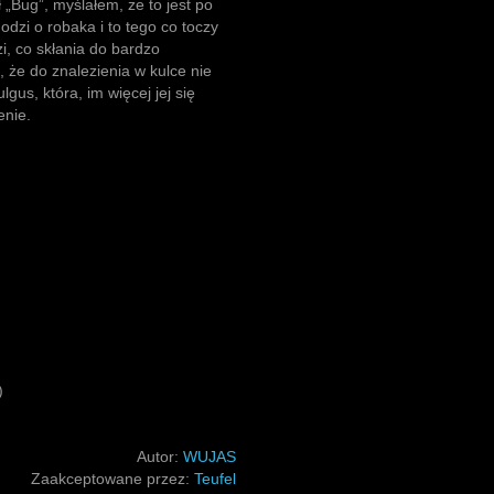
 „Bug”, myślałem, że to jest po
dzi o robaka i to tego co toczy
i, co skłania do bardzo
, że do znalezienia w kulce nie
gus, która, im więcej jej się
enie.
)
Autor:
WUJAS
Zaakceptowane przez:
Teufel