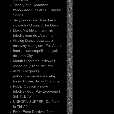
Theory of a Deadman
zapowiada EP Part 1: Funeral
Songs
Język nocy oraz Rzeźbię w
słowach - Ursula K. Le Guin
Black Marble z intymnym
teledyskiem do „Anything”
Analog Dance powraca z
mrocznym singlem „Fall Apart”
Interpol udostępnili teledysk
do „Iron City”
Mouth Ulcers opublikowali
wideo do „Silent Pictures”
AC/DC rozpoczęli
północnoamerykański etap
trasy „Power Up” w Charlotte
Public Opinion – nowy
teledysk do „I Pay Everyone I
Still Talk To”
UNBORN SUFFER- Da Fukk
Is This??
Enter Enea Festival. John