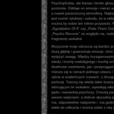
Psychophobia, ale barwa i tembr głosu
poziomie. Oddaje on emocje i nieraz 
a nawet paranoiczną atmosferę. Najba
jest numer tytułowy i szkoda, że w okła
można by sobie ten refren przyswoić.
„Egzaltation Of 9” czy „Puke Them Out
„Psycho Recover” ze względu na, nadaj
fragmenty wokalne.
Muzycznie moje odczucia są bardzo po
dużą głębię i gwarantuje emocje, choć,
wytężyć uwagę. Między huraganowymi
wtedy i trochę melodyjnego i trochę u
deathowe zwolnienia, jak i powyciąga
miesza się w ramach jednego utworu i
ujście w szaleńczych zrywach, z dr
perkusji. Tworzą się wtedy takie ścian
wtórującym im wokalem, wywołują właś
pędu i wariackiej psychozy. Zresztą pe
swoimi wejściami, a dobrze słyszalna j
ma, odpowiednie natężenie i ma godn
wiele do odkrycia i można sobie z niej 