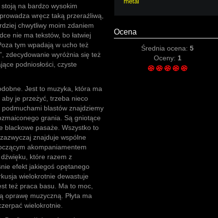
metal
 stoją na bardzo wysokim
wprowadza wręcz taką przeraźliwą,
rdziej chwytliwy moim zdaniem
Ocena
dce nie ma tekstów, bo łatwiej
 Poza tym wpadają w ucho też
Średnia ocena:
5
”, zdecydowanie wyróżnia się też
Oceny:
1
ące podniosłości, czyste
dobne. Jest to muzyka, która ma
 aby je przeżyć, trzeba nieco
 podmuchami blastów znajdziemy
rozmaiconego grania. Są gniotące
ne blackowe pasaże. Wszystko to
 zazwyczaj znajduje wspólne
uzgoczącym akompaniamentem
y dźwięku, które razem z
nie efekt jakiegoś opętanego
rkusja wielokrotnie dewastuje
est też praca basu. Ma to moc,
ą oprawę muzyczną. Płyta ma
czerpać wielokrotnie.