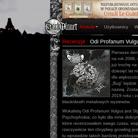
Artykuły
Użytkownicy
W
Recenzje
:
Odi Profanum Vulg
Pierwsze dem
na rok 2006, c
już trochę na
dziesięć lat 
dla większośc
„Bug” będzie 
nazwą. Zosta
2019 roku i z
black/death metalowych wyziewów.
Wokalistą Odi Profanum Vulgus jest St
Psychophobia, co było dla mnie dobrym
które recenzowałem swego czasu, wsp
rzeczywiście ten chrypliwy growling j
tu wprawdzie takich bardziej przebojowy