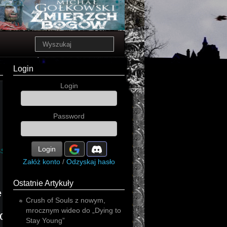
Login
Login
Password
ssive
Login
Załóż konto
/
Odzyskaj hasło
Ostatnie Artykuły
e
Crush of Souls z nowym,
mrocznym wideo do „Dying to
oncerty
thrash
Stay Young”