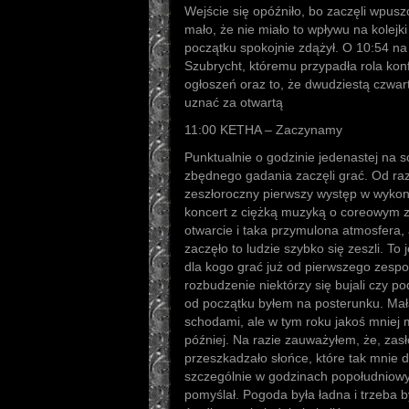
Wejście się opóźniło, bo zaczęli wpuszc
mało, że nie miało to wpływu na kolejki
początku spokojnie zdążył. O 10:54 n
Szubrycht, któremu przypadła rola kon
ogłoszeń oraz to, że dwudziestą czwa
uznać za otwartą
11:00 KETHA – Zaczynamy
Punktualnie o godzinie jedenastej na 
zbędnego gadania zaczęli grać. Od raz
zeszłoroczny pierwszy występ w wykon
koncert z ciężką muzyką o coreowym 
otwarcie i taka przymulona atmosfera, 
zaczęło to ludzie szybko się zeszli. To j
dla kogo grać już od pierwszego zespo
rozbudzenie niektórzy się bujali czy po
od początku byłem na posterunku. Mał
schodami, ale w tym roku jakoś mniej 
później. Na razie zauważyłem, że, zasł
przeszkadzało słońce, które tak mnie
szczególnie w godzinach popołudniowy
pomyślał. Pogoda była ładna i trzeba b