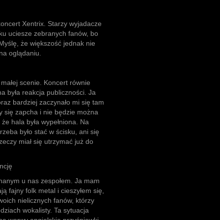
oncert Xentrix. Starzy wyjadacze
 ku uciesze zebranych fanów, bo
. Myślę, że większość jednak nie
ę na oglądaniu.
małej scenie. Koncert równie
a była reakcja publiczności. Ja
raz bardziej zaczynało mi się tam
y się zapcha i nie będzie można
, że hala była wypełniona. Na
rzeba było stać w ścisku, ani się
rzeczy miał się utrzymać już do
ncję
 znanym u nas zespołem. Ja mam
ją fajny folk metal i cieszyłem się,
woich nielicznych fanów, którzy
iedziach wokalisty. Ta sytuacja