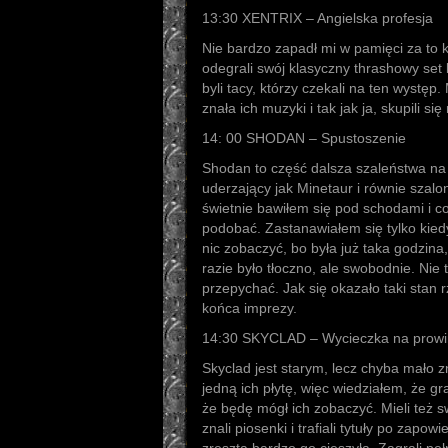
13:30 XENTRIX – Angielska profesja
Nie bardzo zapadł mi w pamięci za to k
odegrali swój klasyczny thrashowy set
byli tacy, którzy czekali na ten występ
znała ich muzyki i tak jak ja, skupili si
14: 00 SHODAN – Spustoszenie
Shodan to część dalsza szaleństwa na 
uderzający jak Minetaur i równie szalon
świetnie bawiłem się pod schodami i co
podobać. Zastanawiałem się tylko kied
nic zobaczyć, bo była już taka godzina
razie było tłoczno, ale swobodnie. Nie t
przepychać. Jak się okazało taki stan 
końca imprezy.
14:30 SKYCLAD – Wycieczka na prowi
Skyclad jest starym, lecz chyba mało
jedną ich płytę, więc wiedziałem, że gra
że będę mógł ich zobaczyć. Mieli też s
znali piosenki i trafiali tytuły po zapow