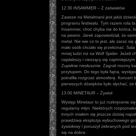
12:30 INSAMMER – Z zaświatów
Zawsze na Metalmanii jest jakiś dziwolą
programu festiwalu. Tym razem rola t
Insammer, choć chyba nie do końca, bo 
na pewno. Jarek zapowiedział, że sami 
metal. Nie wie co to jest, ale zaraz si
mało osób chciało się przekonać. Sal
mniej ludzi niż na Wolf Spider. Jeżeli c
najsłabszy i cieszący się najmniejszy
Zupełnie niesłusznie. Zagrali mocny k
przytupem. Do tego była fajna, występu
potrafiła rozgrzać atmosferę. Koncert 
pierwszych dźwięków było słychać, że t
13:00 MINETAUR – Żywioł
Występ Minetaur to już rozkręcenie się 
regularny młyn. Niektórych rozpoznał
innych miałem się jeszcze dzisiaj napa
prawdziwa eksplozja wybuchowego groo
żywiołowy i poruszył zebranych pod sc
się na dobre.