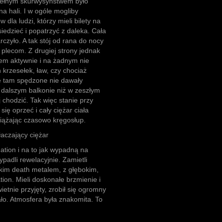
upełnym skurwysyństwem było
a hali. I w ogóle mogliby
dla ludzi, którzy mieli bilety na
iedzieć i popatrzyć z daleka. Cała
rczyło. A tak stój od rana do nocy
 plecom. Z drugiej strony jednak
łem aktywnie i na żadnym nie
 krzesełek, ław, czy chociaż
le tam spędzone nie dawały
w dalszym balkonie niż w zeszłym
j chodzić. Tak więc stanie przy
ię oprzeć i cały ciężar ciała
ciążając czasowo kręgosłup.
czający ciężar
tion i na to jak wypadną na
padli rewelacyjnie. Zamietli
żkim death metalem, z głębokim,
ion. Mieli doskonałe brzmienie i
etnie przyjęty, zrobił się ogromny
ało. Atmosfera była znakomita. To