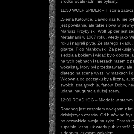
środku wcale ładni nie byliśmy.
11:30 WOLF SPIDER – Historia zatacza
„Siema Katowice. Dawno nas tu nie było.
jest powitanie, ale takie słowa w pew
Mariusz Przybylski. Wolf Spider jest ze
Metalmanii w 1987 roku, wtedy jako Wil
roku i nagrali płytę. Ze starego składu,
gitarze, Piotr Mańkowski. Za perkusją 
siedziała bokiem i widać było dobrze ja
na tych bębnach i talerzach razem z p
wokalistą, który był przedstawiany, al
dlatego na scenę wyszli w maskach i gr
Widownia od początku była liczna, a, s
swoich, znających je, fanów. Dobry, h
udana inauguracja dużej sceny.
12:00 ROADHOG – Młodość w starym 
Roadhog jest zespołem wyciętym z lat 
dzisiejszych czasów. Od butów po fryz
po oczywiście swoją muzykę. Thrash 
zupełnie liczną już wtedy publiczność. Za
z dobrym, czystym wokalem.