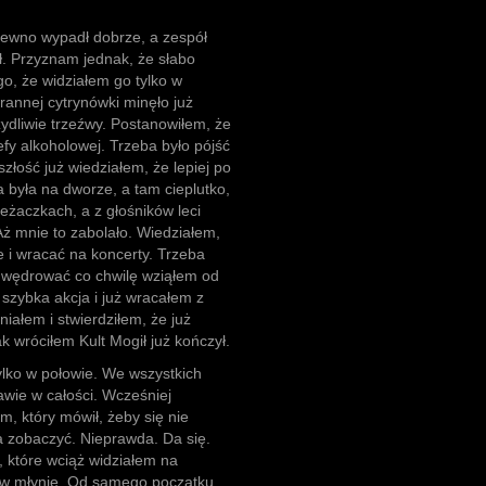
pewno wypadł dobrze, a zespół
ł. Przyznam jednak, że słabo
o, że widziałem go tylko w
rannej cytrynówki minęło już
ydliwie trzeźwy. Postanowiłem, że
fy alkoholowej. Trzeba było pójść
złość już wiedziałem, że lepiej po
fa była na dworze, a tam cieplutko,
leżaczkach, a z głośników leci
Aż mnie to zabolało. Wiedziałem,
e i wracać na koncerty. Trzeba
e wędrować co chwilę wziąłem od
 szybka akcja i już wracałem z
iałem i stwierdziłem, że już
 wróciłem Kult Mogił już kończył.
tylko w połowie. We wszystkich
awie w całości. Wcześniej
, który mówił, żeby się nie
da zobaczyć. Nieprawda. Da się.
b, które wciąż widziałem na
e w młynie. Od samego początku,