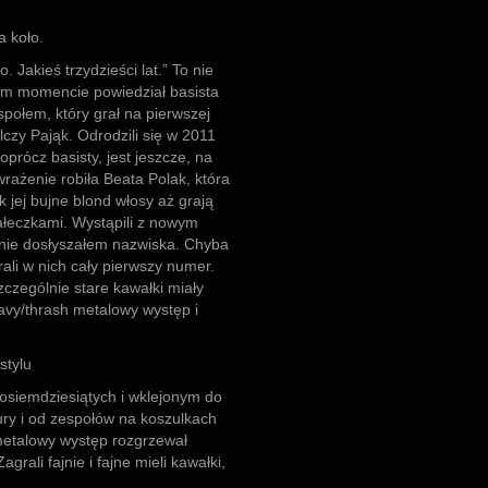
 koło.
 Jakieś trzydzieści lat.” To nie
nym momencie powiedział basista
społem, który grał na pierwszej
czy Pająk. Odrodzili się w 2011
 oprócz basisty, jest jeszcze, na
wrażenie robiła Beata Polak, która
k jej bujne blond włosy aż grają
ałeczkami. Wystąpili z nowym
e nie dosłyszałem nazwiska. Chyba
ali w nich cały pierwszy numer.
zczególnie stare kawałki miały
eavy/thrash metalowy występ i
stylu
osiemdziesiątych i wklejonym do
ury i od zespołów na koszulkach
metalowy występ rozgrzewał
grali fajnie i fajne mieli kawałki,