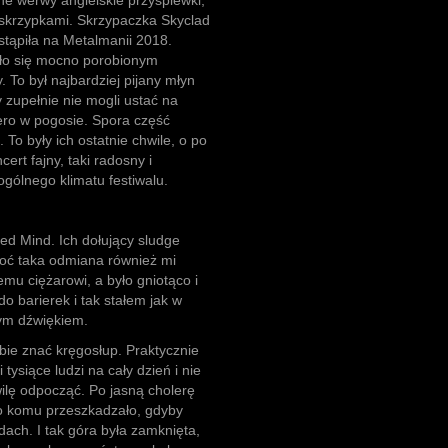
łne werwy angielskie przyśpiewki,
i skrzypkami. Skrzypaczka Skyclad
ystąpiła na Metalmanii 2018.
ało się mocno porobionym
 To był najbardziej pijany młyn
 zupełnie nie mogli ustać na
ero w pogosie. Spora część
 To były ich ostatnie chwile, o po
ert fajny, taki radosny i
ólnego klimatu festiwalu.
ted Mind. Ich dołujący sludge
choć taka odmiana również mi
mu ciężarowi, a było gniotąco i
o barierek i tak stałem jak w
cym dźwiękiem.
bie znać kręgosłup. Praktycznie
tysiące ludzi na cały dzień i nie
wilę odpocząć. Po jasną cholerę
to komu przeszkadzało, gdyby
dach. I tak góra była zamknięta,