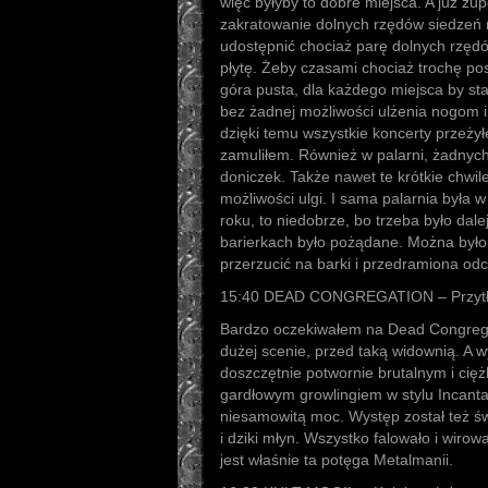
więc byłyby to dobre miejsca. A już z
zakratowanie dolnych rzędów siedzeń n
udostępnić chociaż parę dolnych rzędów 
płytę. Żeby czasami chociaż trochę pos
góra pusta, dla każdego miejsca by sta
bez żadnej możliwości ulżenia nogom i
dzięki temu wszystkie koncerty przeży
zamuliłem. Również w palarni, żadnych
doniczek. Także nawet te krótkie chwi
możliwości ulgi. I sama palarnia była 
roku, to niedobrze, bo trzeba było dale
barierkach było pożądane. Można było s
przerzucić na barki i przedramiona od
15:40 DEAD CONGREGATION – Przytła
Bardzo oczekiwałem na Dead Congrega
dużej scenie, przed taką widownią. A wy
doszczętnie potwornie brutalnym i cię
gardłowym growlingiem w stylu Incantat
niesamowitą moc. Występ został też świ
i dziki młyn. Wszystko falowało i wirow
jest właśnie ta potęga Metalmanii.