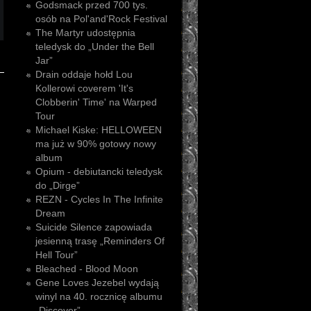
Godsmack przed 700 tys.
osób na Pol'and'Rock Festival
The Martyr udostępnia
teledysk do „Under the Bell
Jar”
Drain oddaje hołd Lou
Kollerowi coverem 'It's
Clobberin' Time' na Warped
Tour
Michael Kiske: HELLOWEEN
ma już w 90% gotowy nowy
album
Opium - debiutancki teledysk
do „Dirge”
REZN - Cycles In The Infinite
Dream
Suicide Silence zapowiada
jesienną trasę „Reminders Of
Hell Tour”
Bleached - Blood Moon
Gene Loves Jezebel wydają
winyl na 40. rocznicę albumu
„Discover”