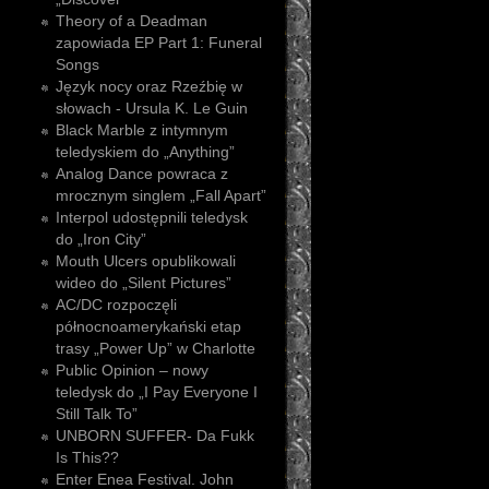
Theory of a Deadman
zapowiada EP Part 1: Funeral
Songs
Język nocy oraz Rzeźbię w
słowach - Ursula K. Le Guin
Black Marble z intymnym
teledyskiem do „Anything”
Analog Dance powraca z
mrocznym singlem „Fall Apart”
Interpol udostępnili teledysk
do „Iron City”
Mouth Ulcers opublikowali
wideo do „Silent Pictures”
AC/DC rozpoczęli
północnoamerykański etap
trasy „Power Up” w Charlotte
Public Opinion – nowy
teledysk do „I Pay Everyone I
Still Talk To”
UNBORN SUFFER- Da Fukk
Is This??
Enter Enea Festival. John