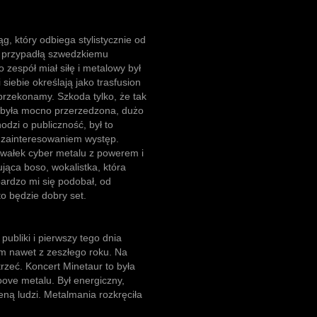
g, który odbiega stylistycznie od
a przypadłą szwedzkiemu
zespół miał siłę i metalowy był
siebie określają jako trasfusion
ę przekonamy. Szkoda tylko, że tak
a była mocno przerzedzona, dużo
hodzi o publiczność, był to
m zainteresowaniem występ.
awałek cyber metalu z powerem i
jąca boso, wokalistka, która
bardzo mi się podobał, od
o będzie dobry set.
publiki i pierwszy tego dnia
em nawet z zeszłego roku. Na
trzeć. Koncert Minetaur to była
ve metalu. Był energiczny,
eną ludzi. Metalmania rozkręciła