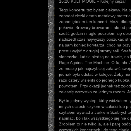
16:20 KULT MOGIŁ – Kolejny ciężar
Tego koncertu też byłem ciekawy. Na 
zapodał ciężki death metalowy materia
zapamiętałem ten koncert. Może dlateg
połowie. Browary browarami, ale od po
sześć godzin i nagle poczułem się obrz
nadszedł czas najwyższy poszukać stre
na sam koniec korytarza, choć na przys
prostu wyjść z drugiej strony sali. Stre
słoneczko, ludzie siedzą na trawie, na 
Rage Against The Machine. O fu, ała. 
że muszę jak najszybciej załatwić swoj
jednak było odstać w kolejce. Żeby ni
razu cztery wisienki do jednego kubka,
powrotem. Przy okazji jednak też zgłodn
załatwię wszystko za jednym razem. Jak
Był to jedyny występ, który widziałem 
innych uczestniczyłem w całości lub pr
czytałem wywiad z Jarkiem Szubrychtem
napinać, bo i tak wszystkiego się nie 
Zrobiłem to nie tylko ja, ale i parę osó
wszystkich koncertach i do tego ciągl