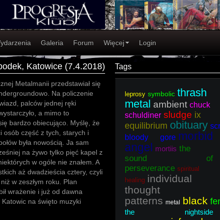
ydarzenia
Galeria
Forum
Więcej
Login
podek, Katowice (7.4.2018)
Tags
znej Metalmanii przedstawiał się
thrash
undergroundowo. Na policzenie
symbolic
leprosy
metal
iazd, palców jednej ręki
ambient
chuck
wystarczyło, a mimo to
sludge
ix
schuldiner
ię bardzo obiecująco. Myślę, że
obituary
equilibrium
sc
i osób część z tych, starych i
morbid
bloody gore
połów była nowością. Ja sam
angel
the
mortiis
eśniej na żywo tylko pięć kapel z
sound of
niektórych w ogóle nie znałem. A
perseverance
spiritual
stkich aż dwadzieścia cztery, czyli
individual
healing
 niż w zeszłym roku. Plan
thought
ił wrażenie i już od dawna
patterns
black
fe
 Katowic na święto muzyki
metal
the nightside