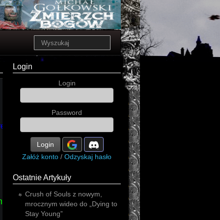
Login
Login
Password
ream
Login
Załóż konto
/
Odzyskaj hasło
Ostatnie Artykuły
Crush of Souls z nowym,
nriz
in
mrocznym wideo do „Dying to
Stay Young”