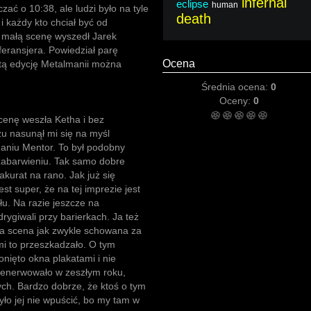
infernal
eclipse
human
zać o 10:38, ale ludzi było na tyle
death
 i każdy kto chciał być od
a małą scenę wyszedł Jarek
feransjera. Powiedział parę
Ocena
rtą edycję Metalmanii można
Średnia ocena:
0
Oceny:
0
scenę weszła Ketha i bez
u nasunął mi się na myśl
aniu Mentor. To był podobny
zabarwieniu. Tak samo dobre
akurat na rano. Jak już się
est super, że na tej imprezie jest
łu. Na razie jeszcze na
drygiwali przy barierkach. Ja też
a scena jak zwykle schowana za
mi to przeszkadzało. O tym
onięto okna plakatami i nie
 denerwowało w zeszłym roku,
ch. Bardzo dobrze, że ktoś o tym
yło jej nie wpuścić, bo my tam w