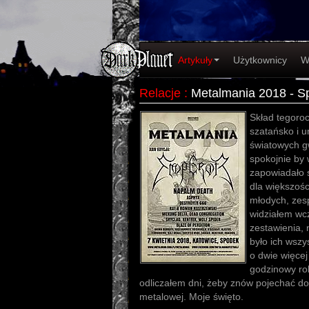
Artykuły
Użytkownicy
W
Relacje
:
Metalmania 2018 - S
Skład tegoroc
szatańsko i 
światowych gw
spokojnie by 
zapowiadało s
dla większośc
młodych, zes
widziałem wcz
zestawienia, 
było ich wszy
o dwie więcej
godzinowy rob
odliczałem dni, żeby znów pojechać do
metalowej. Moje święto.