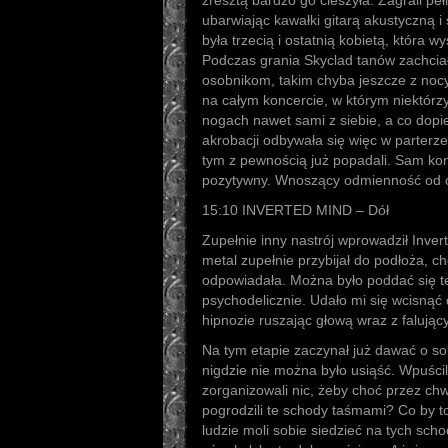
zresztą bardzo go cieszyła. Zagrali pe
ubarwiając kawałki gitarą akustyczną 
była trzecią i ostatnią kobietą, która w
Podczas grania Skyclad tanów zachci
osobnikom, takim chyba jeszcze z nocy.
na całym koncercie, w którym niektórzy
nogach nawet sami z siebie, a co dopi
akrobacji odbywała się więc w parterze.
tym z pewnością już popadali. Sam konc
pozytywny. Wnoszący odmienność od og
15:10 INVERTED MIND – Dół
Zupełnie inny nastrój wprowadził Inver
metal zupełnie przybijał do podłoża, 
odpowiadała. Można było poddać się te
psychodelicznie. Udało mi się wcisnąć d
hipnozie ruszając głową wraz z falują
Na tym etapie zaczynał już dawać o so
nigdzie nie można było usiąść. Wpuścili 
zorganizowali nic, żeby choć przez ch
pogrodzili te schody taśmami? Co by 
ludzie moli sobie siedzieć na tych scho