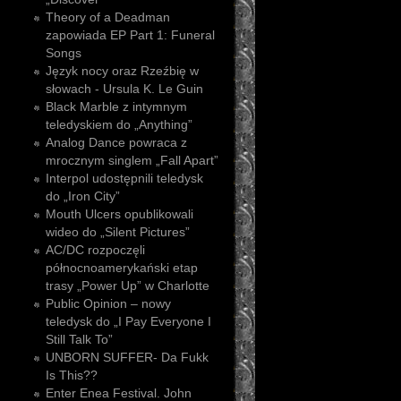
Theory of a Deadman
zapowiada EP Part 1: Funeral
Songs
Język nocy oraz Rzeźbię w
słowach - Ursula K. Le Guin
Black Marble z intymnym
teledyskiem do „Anything”
Analog Dance powraca z
mrocznym singlem „Fall Apart”
Interpol udostępnili teledysk
do „Iron City”
Mouth Ulcers opublikowali
wideo do „Silent Pictures”
AC/DC rozpoczęli
północnoamerykański etap
trasy „Power Up” w Charlotte
Public Opinion – nowy
teledysk do „I Pay Everyone I
Still Talk To”
UNBORN SUFFER- Da Fukk
Is This??
Enter Enea Festival. John