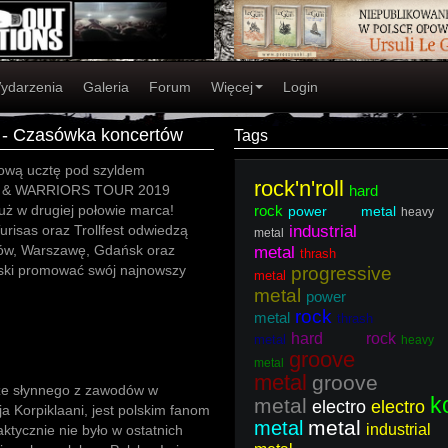
ydarzenia
Galeria
Forum
Więcej
Login
e - Czasówka koncertów
Tags
lową ucztę pod szyldem
rock'n'roll
& WARRIORS TOUR 2019
hard
uż w drugiej połowie marca!
rock
power metal
heavy
Turisas oraz Trollfest odwiedzą
industrial
metal
ków, Warszawę, Gdańsk oraz
metal
thrash
lski promować swój najnowszy
progressive
metal
metal
power
rock
metal
thrash
hard rock
metal
heavy
groove
metal
metal
groove
 ze słynnego z zawodów w
k
metal
electro
electro
a Korpiklaani, jest polskim fanom
metal
metal
industrial
aktycznie nie było w ostatnich