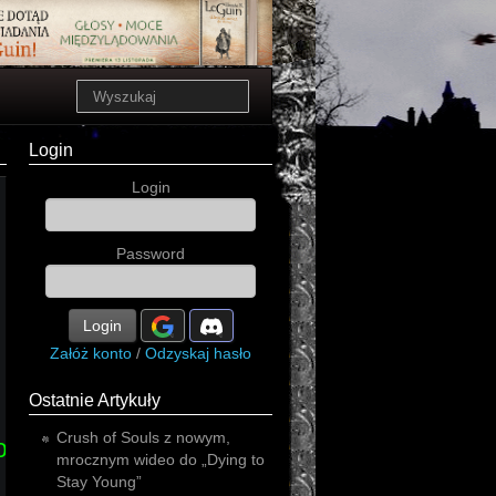
Login
Login
Password
Login
Załóż konto
/
Odzyskaj hasło
Ostatnie Artykuły
Crush of Souls z nowym,
oncerty
progressive
mrocznym wideo do „Dying to
Stay Young”