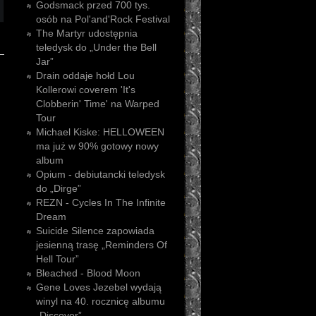
Godsmack przed 700 tys.
osób na Pol'and'Rock Festival
The Martyr udostępnia
teledysk do „Under the Bell
Jar”
Drain oddaje hołd Lou
Kollerowi coverem 'It's
Clobberin' Time' na Warped
Tour
Michael Kiske: HELLOWEEN
ma już w 90% gotowy nowy
album
Opium - debiutancki teledysk
do „Dirge”
REZN - Cycles In The Infinite
Dream
Suicide Silence zapowiada
jesienną trasę „Reminders Of
Hell Tour”
Bleached - Blood Moon
Gene Loves Jezebel wydają
winyl na 40. rocznicę albumu
„Discover”