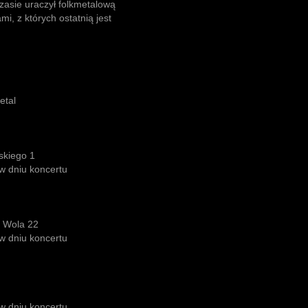
 czasie uraczył folkmetalową
i, z których ostatnią jest
etal
skiego 1
 w dniu koncertu
t Wola 22
 w dniu koncertu
 w dniu koncertu