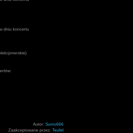
 w dniu koncertu
olekcjonerskie)
certów:
Autor:
Sumo666
Zaakceptowane przez:
Teufel