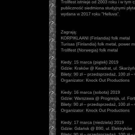
Trollfest istnieje od 2003 roku i w tym
publiczność siedmiona studyjnymi płytam
wydana w 2017 roku "Helluva".
Zagrają:
KORPIKLAANI (Finlandia) folk metal
Turisas (Finlandia) folk metal, power m
Trollfest (Norwegia) folk metal
Kiedy: 15 marca (piątek) 2019
Gdzie: Kraków @ Kwadrat, ul. Skarżyń
Bilety: 90 zł – przedsprzedaż, 100 zł –
Organizator: Knock Out Productions
Kiedy: 16 marca (sobota) 2019
Gdzie: Warszawa @ Progresja, ul. For
Bilety: 90 zł – przedsprzedaż, 100 zł –
Organizator: Knock Out Productions
Kiedy: 17 marca (niedziela) 2019
Gdzie: Gdańsk @ B90, ul. Elektryków
Bilety: 90 zł – przedsprzedaż, 100 zł –