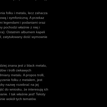
enia folku i metalu, lecz zahacza
ową i symfoniczną. A przekaz
imi legendami i podaniami oraz
y pochodzi właśnie z niej i
ra). Ostatnim albumem kapeli
ł, zatytułowany dość wymownie
ziej znana jest z black metalu,
dów i trolli ciekawych
iany metalu. A propos trolli,
ączenie folku z metalem, jest
dyby nazwę rozebrać na jej
ojść do wniosku, że interesują ich
nie. I tak właśnie jest! Teksty
śnie wokół tych tematów.