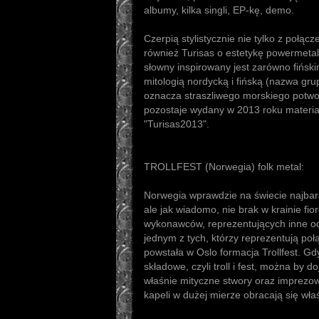
albumy, kilka singli, EP-kę, demo.
Czerpią stylistycznie nie tylko z połącz
również Turisas o estetykę powermetal
słowny inspirowany jest zarówno fińsk
mitologią nordycką i fińską (nazwa grup
oznacza straszliwego morskiego potwo
pozostaje wydany w 2013 roku materia
"Turisas2013".
TROLLFEST (Norwegia) folk metal:
Norwegia wprawdzie na świecie najbard
ale jak wiadomo, nie brak w krainie fior
wykonawców, reprezentujących inne odm
jednym z tych, którzy reprezentują poł
powstała w Oslo formacja Trollfest. G
składowe, czyli troll i fest, można by d
właśnie mityczne stwory oraz imprezowa
kapeli w dużej mierze obracają się wła