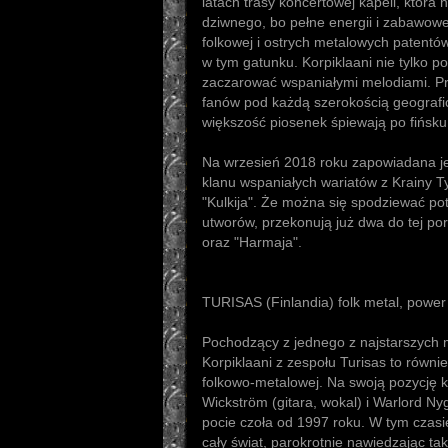
latach trasy koncertowej kapeli, która 
dziwnego, bo pełne energii i zabawow
folkowej i ostrych metalowych patentów
w tym gatunku. Korpiklaani nie tylko po
zaczarować wspaniałymi melodiami. Prz
fanów pod każdą szerokością geograf
większość piosenek śpiewają po fińsku
Na wrzesień 2018 roku zapowiadana jes
klanu wspaniałych wariatów z Krainy Ty
"Kulkija". Że można się spodziewać po
utworów, przekonują już dwa do tej por
oraz "Harmaja".
TURISAS (Finlandia) folk metal, power
Pochodzący z jednego z najstarszych m
Korpiklaani z zespołu Turisas to równi
folkowo-metalowej. Na swoją pozycję k
Wickström (gitara, wokal) i Warlord Ny
pocie czoła od 1997 roku. W tym czasie
cały świat, parokrotnie nawiedzając ta