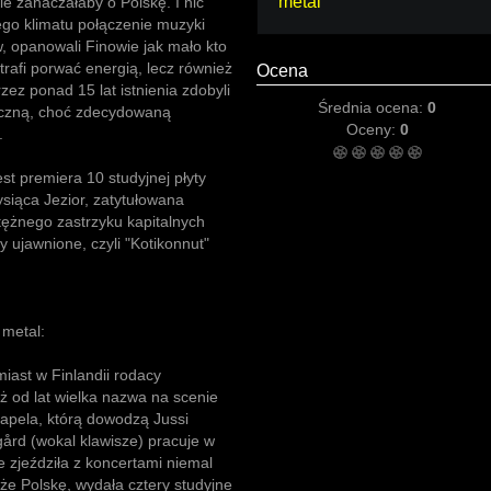
metal
nie zahaczałaby o Polskę. I nic
ego klimatu połączenie muzyki
, opanowali Finowie jak mało kto
trafi porwać energią, lecz również
Ocena
ez ponad 15 lat istnienia zdobyli
Średnia ocena:
0
iczną, choć zdecydowaną
Oceny:
0
.
t premiera 10 studyjnej płyty
siąca Jezior, zatytułowana
tężnego zastrzyku kapitalnych
y ujawnione, czyli "Kotikonnut"
 metal:
iast w Finlandii rodacy
eż od lat wielka nazwa na scenie
apela, którą dowodzą Jussi
gård (wokal klawisze) pracuje w
 zjeździła z koncertami niemal
kże Polskę, wydała cztery studyjne