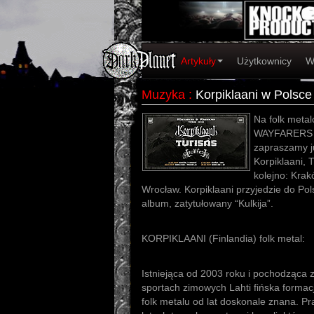
Artykuły
Użytkownicy
W
Muzyka
:
Korpiklaani w Polsc
Na folk meta
WAYFARERS 
zapraszamy j
Korpiklaani, 
kolejno: Kra
Wrocław. Korpiklaani przyjedzie do Po
album, zatytułowany “Kulkija”.
KORPIKLAANI (Finlandia) folk metal:
Istniejąca od 2003 roku i pochodząca
sportach zimowych Lahti fińska formacj
folk metalu od lat doskonale znana. Pr