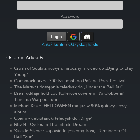
Password
Login
Załóż konto
/
Odzyskaj hasło
Ostatnie Artykuły
Crush of Souls z nowym, mrocznym wideo do „Dying to Stay
Young”
Godsmack przed 700 tys. osób na Pol'and'Rock Festival
The Martyr udostępnia teledysk do „Under the Bell Jar”
Drain oddaje hołd Lou Kollerowi coverem 'It's Clobberin'
Time' na Warped Tour
Michael Kiske: HELLOWEEN ma już w 90% gotowy nowy
album
Opium - debiutancki teledysk do „Dirge”
REZN - Cycles In The Infinite Dream
Suicide Silence zapowiada jesienną trasę „Reminders Of
Hell Tour”