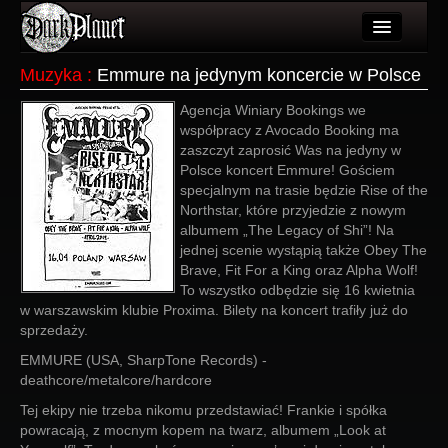
Artykuły
Muzyka
:
Emmure na jedynym koncercie w Polsce
Użytkownicy
Agencja Winiary Bookings we
współpracy z Avocado Booking ma
Wydarzenia
zaszczyt zaprosić Was na jedyny w
Polsce koncert Emmure! Gościem
Galeria
specjalnym na trasie będzie Rise of the
Northstar, które przyjedzie z nowym
Forum
albumem „The Legacy of Shi”! Na
jednej scenie wystąpią także Obey The
Więcej
Brave, Fit For a King oraz Alpha Wolf!
To wszystko odbędzie się 16 kwietnia
Login
w warszawskim klubie Proxima. Bilety na koncert trafiły już do
sprzedaży.
EMMURE (USA, SharpTone Records) -
deathcore/metalcore/hardcore
Tej ekipy nie trzeba nikomu przedstawiać! Frankie i spółka
powracają, z mocnym kopem na twarz, albumem „Look at