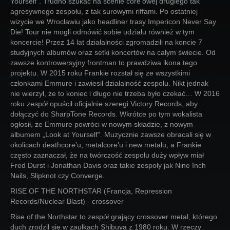
Yourself”. Trudno szukać na scenie core’owej drugiego tak
agresywnego zespołu, z tak surowymi riffami. Po ostatniej
wizycie we Wrocławiu jako headliner trasy Impericon Never Say
Die! Tour nie mogli odmówić sobie udziału również w tym
koncercie! Przez 14 lat działalności zgromadzili na koncie 7
studyjnych albumów oraz setki koncertów na całym świecie. Od
zawsze kontrowersyjny frontman to prawdziwa ikona tego
projektu. W 2015 roku Frankie rozstał się ze wszystkimi
członkami Emmure i zawiesił działalność zespołu. Nikt jednak
nie wierzył, że to koniec i długo nie trzeba było czekać… W 2016
roku zespół opuścił oficjalnie szeregi Victory Records, aby
dołączyć do SharpTone Records. Wkrótce po tym wokalista
ogłosił, że Emmure powróci w nowym składzie, z nowym
albumem „Look at Yourself”. Muzycznie zawsze obracali się w
okolicach deathcore’u, metalcore’u i new metalu, a Frankie
często zaznaczał, że na twórczość zespołu duży wpływ miał
Fred Durst i Jonathan Davis oraz takie zespoły jak Nine Inch
Nails, Slipknot czy Converge.
RISE OF THE NORTHSTAR (Francja, Repression
Records/Nuclear Blast) - crossover
Rise of the Northstar to zespół grający crossover metal, którego
duch zrodził się w zaułkach Shibuya z 1980 roku. W rzeczy