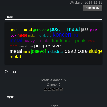
Wysłano:
2018-12-13
Komentarz
Tags
post metal
jazz
grindcore
punk
death metal
koncert
nu
rock
metal
metalcore
metal
metal
hardcore punk
heavy metal
groove
progressive
metal
metalcore
deathcore
metal
josevof
sludge
industrial
punk
metal
Ocena
Średnia ocena:
0
Oceny:
0
Login
Login