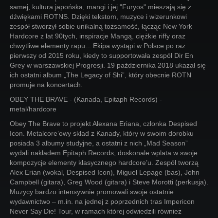
samej, kultura japońska, mangi i jej "Furyos" mieszają się z
dźwiękami ROTNS. Dzięki tekstom, muzyce i wizerunkowi
zespół stworzył sobie unikalną tożsamość, łącząc New York
Hardcore z lat 90tych, inspiracje Mangą, ciężkie riffy oraz
chwytliwe elementy rapu... Ekipa wystąpi w Polsce po raz
pierwszy od 2015 roku, kiedy to supportowała zespół Dir En
Grey w warszawskiej Progresji. 19 października 2018 ukazał się
ich ostatni album „The Legacy of Shi”, który obecnie ROTN
promuje na koncertach.
OBEY THE BRAVE - (Kanada, Epitaph Records) -
metal/hardcore
Obey The Brave to projekt Alexana Eriana, członka Despised
Icon. Metalcore’owy skład z Kanady, który w swoim dorobku
posiada 3 albumy studyjne, a ostatni z nich „Mad Season”
wydali nakładem Epitaph Records, doskonale wplata w swoje
kompozycje elementy klasycznego hardcore’u. Zespół tworzą
Alex Erian (wokal, Despised Icon), Miguel Lepage (bas), John
Campbell (gitara), Greg Wood (gitara) i Steve Morotti (perkusja).
Muzycy bardzo intensywnie promowali swoje ostatnie
wydawnictwo – m.in. na jednej z poprzednich tras Impericon
Never Say Die! Tour, w ramach której odwiedzili również