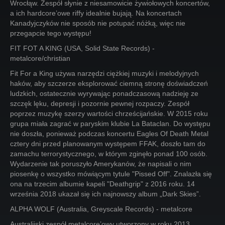
Wrocłąw. Zespół słynie z niesamowicie żywiołowych koncertów,
a ich hardcore’owe riffy idealnie bujają. Na koncertach
Kanadyjczyków nie sposób nie potupać nóżką, więc nie
przegapcie tego występu!
FIT FOT A KING (USA, Solid State Records) -
metalcore/christian
Fit For a King używa narzędzi ciężkiej muzyki i melodyjnych
haków, aby szczerze eksplorować ciemną stronę doświadczeń
ludzkich, ostatecznie wyrywając ponadczasową nadzieję ze
szczęk lęku, depresji i pozornie pewnej rozpaczy. Zespół
poprzez muzykę szerzy wartości chrześcijańskie. W 2015 roku
grupa miała zagrać w paryskim klubie La Bataclan. Do występu
nie doszła, ponieważ podczas koncertu Eagles Of Death Metal
cztery dni przed planowanym występem FFAK, doszło tam do
zamachu terrorystycznego, w którym zginęło ponad 100 osób.
Wydarzenie tak poruszyło Amerykanów, że napisali o nim
piosenkę o wszystko mówiącym tytule "Pissed Off". Znalazła się
ona na trzecim albumie kapeli "Deathgrip" z 2016 roku. 14
września 2018 ukazał się ich najnowszy album „Dark Skies”.
ALPHA WOLF (Australia, Greyscale Records) - metalcore
Australijski zespół metalcore’owy utworzony w roku 2013.