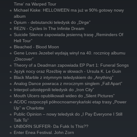
Time' na Warped Tour
Michael Kiske: HELLOWEEN ma już w 90% gotowy nowy
album
Opium - debiutancki teledysk do „Dirge”
REZN - Cycles In The Infinite Dream
Suicide Silence zapowiada jesienną trasę „Reminders Of
Hell Tour”
Bleached - Blood Moon
Gene Loves Jezebel wydają winyl na 40. rocznicę albumu
„Discover”
Theory of a Deadman zapowiada EP Part 1: Funeral Songs
Język nocy oraz Rzeźbię w słowach - Ursula K. Le Guin
Black Marble z intymnym teledyskiem do „Anything”
Analog Dance powraca z mrocznym singlem „Fall Apart”
Interpol udostępnili teledysk do „Iron City”
Mouth Ulcers opublikowali wideo do „Silent Pictures”
AC/DC rozpoczęli północnoamerykański etap trasy „Power
Up” w Charlotte
Public Opinion – nowy teledysk do „I Pay Everyone I Still
Talk To”
UNBORN SUFFER- Da Fukk Is This??
Enter Enea Festival. John Zorn