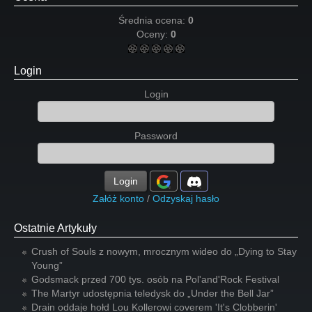
Średnia ocena:
0
Oceny:
0
Login
Login
Password
Login
Załóż konto
/
Odzyskaj hasło
Ostatnie Artykuły
Crush of Souls z nowym, mrocznym wideo do „Dying to Stay
Young”
Godsmack przed 700 tys. osób na Pol'and'Rock Festival
The Martyr udostępnia teledysk do „Under the Bell Jar”
Drain oddaje hołd Lou Kollerowi coverem 'It's Clobberin'