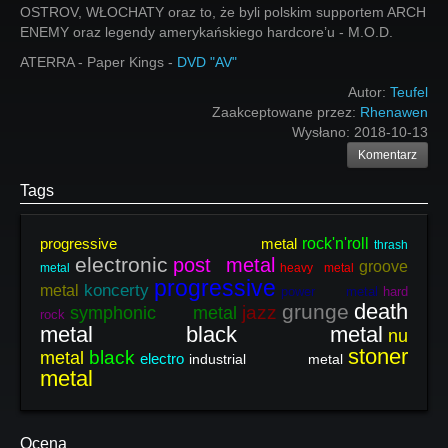
OSTROV, WŁOCHATY oraz to, że byli polskim supportem ARCH
ENEMY oraz legendy amerykańskiego hardcore’u - M.O.D.
ATERRA - Paper Kings -
DVD "AV"
Autor:
Teufel
Zaakceptowane przez:
Rhenawen
Wysłano:
2018-10-13
Komentarz
Tags
progressive metal
rock'n'roll
thrash
electronic
post metal
groove
metal
heavy metal
progressive
koncerty
metal
power metal
hard
death
grunge
jazz
symphonic metal
rock
metal black metal
nu
stoner
black
metal
electro
industrial metal
metal
Ocena