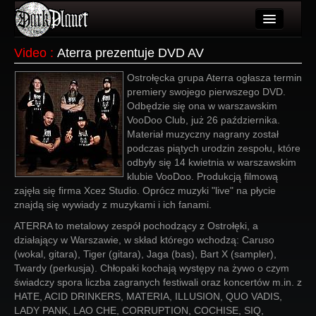
Artykuły
Video
:
Aterra prezentuje DVD AV
Użytkownicy
Ostrołęcka grupa Aterra ogłasza termin
premiery swojego pierwszego DVD.
Wydarzenia
Odbędzie się ona w warszawskim
VooDoo Club, już 26 października.
Galeria
Materiał muzyczny nagrany został
podczas piątych urodzin zespołu, które
Forum
odbyły się 14 kwietnia w warszawskim
klubie VooDoo. Produkcją filmową
Więcej
zajęła się firma Xcez Studio. Oprócz muzyki "live" na płycie
znajdą się wywiady z muzykami i ich fanami.
Login
ATERRA to metalowy zespół pochodzący z Ostrołęki, a
działający w Warszawie, w skład którego wchodzą: Caruso
(wokal, gitara), Tiger (gitara), Jaga (bas), Bart X (sampler),
Twardy (perkusja). Chłopaki kochają występy na żywo o czym
świadczy spora liczba zagranych festiwali oraz koncertów m.in. z
HATE, ACID DRINKERS, MATERIA, ILLUSION, QUO VADIS,
LADY PANK, LAO CHE, CORRUPTION, COCHISE, SIQ,