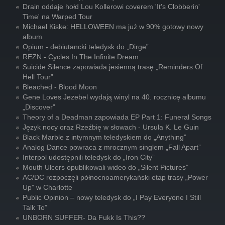
Drain oddaje hołd Lou Kollerowi coverem 'It's Clobberin'
Time' na Warped Tour
Michael Kiske: HELLOWEEN ma już w 90% gotowy nowy
album
Opium - debiutancki teledysk do „Dirge”
REZN - Cycles In The Infinite Dream
Suicide Silence zapowiada jesienną trasę „Reminders Of
Hell Tour”
Bleached - Blood Moon
Gene Loves Jezebel wydają winyl na 40. rocznicę albumu
„Discover”
Theory of a Deadman zapowiada EP Part 1: Funeral Songs
Język nocy oraz Rzeźbię w słowach - Ursula K. Le Guin
Black Marble z intymnym teledyskiem do „Anything”
Analog Dance powraca z mrocznym singlem „Fall Apart”
Interpol udostępnili teledysk do „Iron City”
Mouth Ulcers opublikowali wideo do „Silent Pictures”
AC/DC rozpoczęli północnoamerykański etap trasy „Power
Up” w Charlotte
Public Opinion – nowy teledysk do „I Pay Everyone I Still
Talk To”
UNBORN SUFFER- Da Fukk Is This??