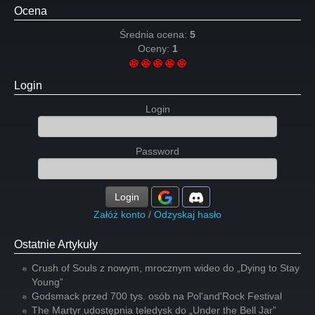
Ocena
Średnia ocena:
5
Oceny:
1
Login
Login
Password
Login
Załóż konto
/
Odzyskaj hasło
Ostatnie Artykuły
Crush of Souls z nowym, mrocznym wideo do „Dying to Stay
Young”
Godsmack przed 700 tys. osób na Pol'and'Rock Festival
The Martyr udostępnia teledysk do „Under the Bell Jar”