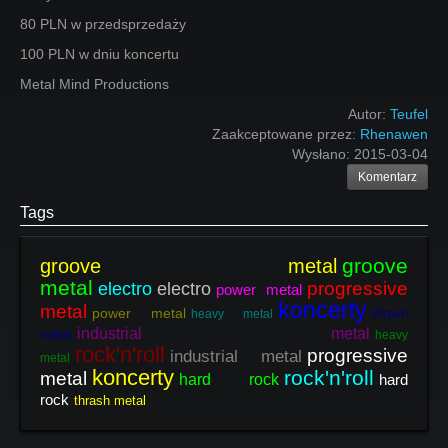
80 PLN w przedsprzedaży
100 PLN w dniu koncertu
Metal Mind Productions
Autor:
Teufel
Zaakceptowane przez:
Rhenawen
Wysłano:
2015-03-04
Komentarz
Tags
groove
groove metal
metal
progressive
electro
electro
power metal
koncerty
metal
power metal
thrash
heavy metal
industrial metal
metal
heavy
rock'n'roll
progressive
industrial metal
metal
koncerty
rock'n'roll
metal
hard rock
hard
rock
thrash metal