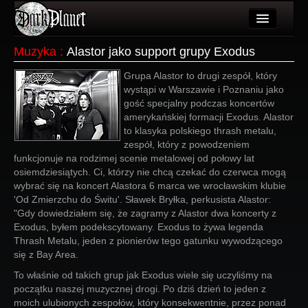
Artykuły
Muzyka
:
Alastor jako support grupy Exodus
Użytkownicy
Grupa Alastor to drugi zespół, który
wystąpi w Warszawie i Poznaniu jako
Wydarzenia
gość specjalny podczas koncertów
amerykańskiej formacji Exodus. Alastor
Galeria
to klasyka polskiego thrash metalu,
zespół, który z powodzeniem
Forum
funkcjonuje na rodzimej scenie metalowej od połowy lat
osiemdziesiątych. Ci, którzy nie chcą czekać do czerwca mogą
Więcej
wybrać się na koncert Alastora 6 marca we wrocławskim klubie
'Od Zmierzchu do Świtu'. Sławek Bryłka, perkusista Alastor:
Login
"Gdy dowiedziałem się, że zagramy z Alastor dwa koncerty z
Exodus, byłem podekscytowany. Exodus to żywa legenda
Thrash Metalu, jeden z pionierów tego gatunku wywodzącego
się z Bay Area.
To właśnie od takich grup jak Exodus wiele się uczyliśmy na
początku naszej muzycznej drogi. Po dziś dzień to jeden z
moich ulubionych zespołów, który konsekwentnie, przez ponad