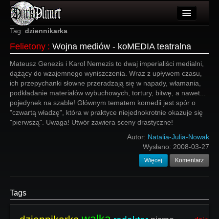
Artykuły
Tag:
dziennikarka
Felietony
:
Wojna mediów - koMEDIA teatralna
Użytkownicy
Mateusz Genezis i Karol Nemezis to dwaj imperialiści medialni,
Wydarzenia
dążący do wzajemnego wyniszczenia. Wraz z upływem czasu,
ich przepychanki słowne przeradzają się w napady, włamania,
Galeria
podkładanie materiałów wybuchowych, tortury, bitwę, a nawet...
pojedynek na szable! Głównym tematem komedii jest spór o
Forum
"czwartą władzę", która w praktyce niejednokrotnie okazuje się
"pierwszą". Uwaga! Utwór zawiera sceny drastyczne!
Więcej
Autor:
Natalia-Julia-Nowak
Login
Wysłano:
2008-03-27
Więcej
Komentarz
Tags