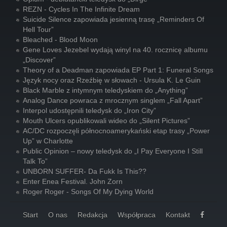
REZN - Cycles In The Infinite Dream
Suicide Silence zapowiada jesienną trasę „Reminders Of
Hell Tour”
Bleached - Blood Moon
Gene Loves Jezebel wydają winyl na 40. rocznicę albumu
„Discover”
Theory of a Deadman zapowiada EP Part 1: Funeral Songs
Język nocy oraz Rzeźbię w słowach - Ursula K. Le Guin
Black Marble z intymnym teledyskiem do „Anything”
Analog Dance powraca z mrocznym singlem „Fall Apart”
Interpol udostępnili teledysk do „Iron City”
Mouth Ulcers opublikowali wideo do „Silent Pictures”
AC/DC rozpoczęli północnoamerykański etap trasy „Power
Up” w Charlotte
Public Opinion – nowy teledysk do „I Pay Everyone I Still
Talk To”
UNBORN SUFFER- Da Fukk Is This??
Enter Enea Festival. John Zorn
Roger Roger - Songs Of My Dying World
Start
O nas
Redakcja
Współpraca
Kontakt