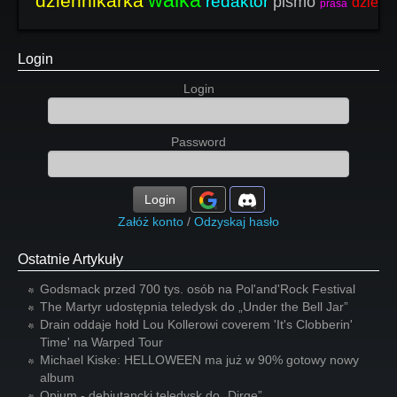
walka
dziennikarka
redaktor
pismo
dzienn
prasa
Login
Login
Password
Login
Załóż konto
/
Odzyskaj hasło
Ostatnie Artykuły
Godsmack przed 700 tys. osób na Pol'and'Rock Festival
The Martyr udostępnia teledysk do „Under the Bell Jar”
Drain oddaje hołd Lou Kollerowi coverem 'It's Clobberin'
Time' na Warped Tour
Michael Kiske: HELLOWEEN ma już w 90% gotowy nowy
album
Opium - debiutancki teledysk do „Dirge”