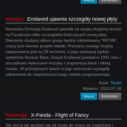
Więcej
Komentarz
Muzyka
:
Enslaved ujawnia szczegóły nowej płyty
Norweska formacja Enslaved ujawniła na swojej oficjalnej stronie
na Facebooku kilka szczegółów dotyczących nowej płyty.
Dwunasty studyjny album grupy będzie zatytułowany "RIITIIR",
znany jest również projekt okładki. Premiera nowego krążka
zaplanowana jest na 28 września, a jego wydawcą będzie
wytwórnia Nuclear Blast. Zespół Enslaved powstał w 1991 roku i
początkowo wykonywał muzykę z pogranicza black i viking
metalu. W późniejszych latach w jego twórczości wystąpiły
odniesienia do niejednoznacznego metalu progresywnego.
Autor:
Teufel
Wysłano:
2012-07-16
Więcej
Komentarz
Recenzje
:
X-Panda - Flight of Fancy
Nie ma to jak spotkać się od czasu do czasu ze znajomymi i