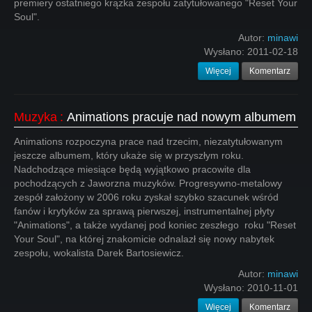
premiery ostatniego krążka zespołu zatytułowanego "Reset Your
Soul".
Autor:
minawi
Wysłano:
2011-02-18
Więcej
Komentarz
Muzyka
:
Animations pracuje nad nowym albumem
Animations rozpoczyna prace nad trzecim, niezatytułowanym
jeszcze albumem, który ukaże się w przyszłym roku.
Nadchodzące miesiące będą wyjątkowo pracowite dla
pochodzących z Jaworzna muzyków. Progresywno-metalowy
zespół założony w 2006 roku zyskał szybko szacunek wśród
fanów i krytyków za sprawą pierwszej, instrumentalnej płyty
"Animations", a także wydanej pod koniec zeszłego roku "Reset
Your Soul", na której znakomicie odnalazł się nowy nabytek
zespołu, wokalista Darek Bartosiewicz.
Autor:
minawi
Wysłano:
2010-11-01
Więcej
Komentarz