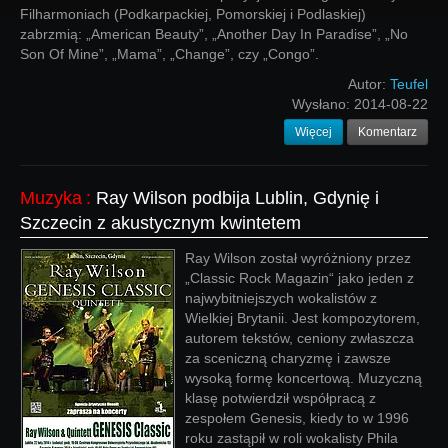
Filharmoniach (Podkarpackiej, Pomorskiej i Podlaskiej)
zabrzmią: „American Beauty”, „Another Day In Paradise”, „No
Son Of Mine”, „Mama”, „Change”, czy „Congo”.
Autor:
Teufel
Wysłano:
2014-08-22
Więcej
Komentarz
Muzyka
:
Ray Wilson podbija Lublin, Gdynię i
Szczecin z akustycznym kwintetem
Ray Wilson został wyróżniony przez
„Classic Rock Magazin“ jako jeden z
najwybitniejszych wokalistów z
Wielkiej Brytanii. Jest kompozytorem,
autorem tekstów, ceniony zwłaszcza
za sceniczną charyzmę i zawsze
wysoką formę koncertową. Muzyczną
klasę potwierdził współpracą z
zespołem Genesis, kiedy to w 1996
roku zastąpił w roli wokalisty Phila