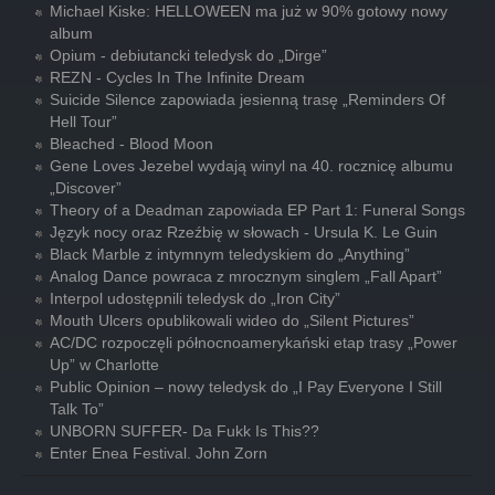
Michael Kiske: HELLOWEEN ma już w 90% gotowy nowy
album
Opium - debiutancki teledysk do „Dirge”
REZN - Cycles In The Infinite Dream
Suicide Silence zapowiada jesienną trasę „Reminders Of
Hell Tour”
Bleached - Blood Moon
Gene Loves Jezebel wydają winyl na 40. rocznicę albumu
„Discover”
Theory of a Deadman zapowiada EP Part 1: Funeral Songs
Język nocy oraz Rzeźbię w słowach - Ursula K. Le Guin
Black Marble z intymnym teledyskiem do „Anything”
Analog Dance powraca z mrocznym singlem „Fall Apart”
Interpol udostępnili teledysk do „Iron City”
Mouth Ulcers opublikowali wideo do „Silent Pictures”
AC/DC rozpoczęli północnoamerykański etap trasy „Power
Up” w Charlotte
Public Opinion – nowy teledysk do „I Pay Everyone I Still
Talk To”
UNBORN SUFFER- Da Fukk Is This??
Enter Enea Festival. John Zorn