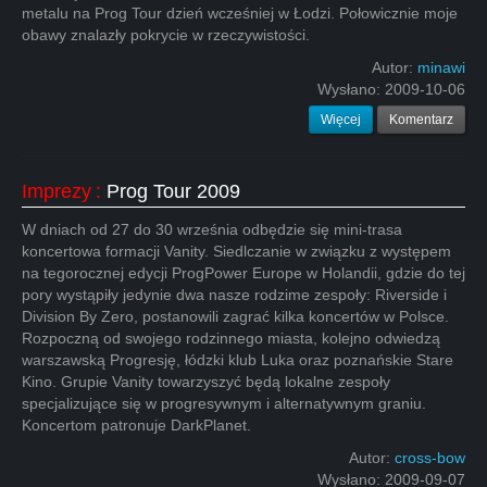
metalu na Prog Tour dzień wcześniej w Łodzi. Połowicznie moje
obawy znalazły pokrycie w rzeczywistości.
Autor:
minawi
Wysłano:
2009-10-06
Więcej
Komentarz
Imprezy
:
Prog Tour 2009
W dniach od 27 do 30 września odbędzie się mini-trasa
koncertowa formacji Vanity. Siedlczanie w związku z występem
na tegorocznej edycji ProgPower Europe w Holandii, gdzie do tej
pory wystąpiły jedynie dwa nasze rodzime zespoły: Riverside i
Division By Zero, postanowili zagrać kilka koncertów w Polsce.
Rozpoczną od swojego rodzinnego miasta, kolejno odwiedzą
warszawską Progresję, łódzki klub Luka oraz poznańskie Stare
Kino. Grupie Vanity towarzyszyć będą lokalne zespoły
specjalizujące się w progresywnym i alternatywnym graniu.
Koncertom patronuje DarkPlanet.
Autor:
cross-bow
Wysłano:
2009-09-07