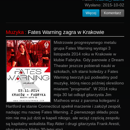
Wysłano:
2015-10-02
Więcej
Komentarz
Muzyka
:
Fates Warning zagra w Krakowie
Mistrzowie progresywnego metalu
grupa Fates Warning wystąpi 3
listopada 2014 roku w Krakowie w
klubie Fabryka. Gdy panowie z Dream
Theater jeszcze pobierali nauki w
szkołach, ich starsi koledzy z Fates
Warning tworzyli już podwaliny pod
muzykę, którą nieco później określono
mianem "progmetal". W 2014 roku
mija 30 lat odkąd gitarzysta Jim
Matheos wraz z paroma kolegami z
Hartford w stanie Connecticut spełnił marzenie i założył zespół,
nadając mu nazwę Fates Warning. Z pierwszego składu poza
nim nie ma już dziś w kapeli nikogo, ale wciąż częścią zespołu
są kapitalny wokalista Ray Alder i drugi gitarzysta Frank Aresti,
obaj mający blisko 30-letni staż.