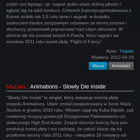
zrobić coś fajnego, np. nagrać jeden utwór dobrej jakości i
zgłosić się na jakiś konkurs. Czterech fusion/progmetalowców z
Estonii zrobiło tak 2,5 roku temu i wygrali, w dodatku,
zaskoczeni bardzo pozytywnym odzewem ze strony jurorów i
słuchaczy, postanowili popracować nad całym albumem. W
skrócie tak oto powstał zespół X-Panda, który nagrał i we
wrześniu 2011 roku wydał płytę "Flight of Fancy".
Autor:
Yngwie
Wysłano:
2012-04-29
Więcej
Komentarz
Muzyka
:
Animations - Slowly Die Inside
"Slowly Die Inside" to singiel, który zwiastuje trzecią płytę
zespołu Animations. Utwór został zarejestrowany w Sonic Maze
Studios w grudniu 2010 roku. Miksem zajął się Kuba Dębski, zaś
mastering muzycy powierzyli Grzegorzowi Piwkowskiemu ze
stołecznego High End Audio. Zespół obecnie kończy fazę pre-
produkcji nowej płyty i ma nadzieję, że całość ukaże się na
przełomie wiosny i lata 2011 roku - niespełna 18 miesięcy od