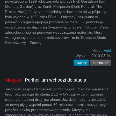
powstałego w 1999 roku zespołu tworzyli Rick Gustafson (ex-
Memory Garden) oraz Kenth Philipsson (Dark Funeral, The
Project Hate). Jedynym materialnym dowodem tej współpracy
była wydana w 1999 roku EPka - "Odyssey" nazywana w
pewnych kręgach epopeją progressive metalu. Z powodu jej
ograniczonej dostępności Swanö wraz z labelem Utopian Vision
zdecydowali się na ponowne wypuszczenie materiału, który
wzbogacony zostanie o sześć coverów - m.in. Depeche Mode,
Rainbow czy... Sandry.
Autor:
Void
Wysłano:
2010-03-04
Więcej
Komentarz
Muzyka
:
Perihellium wchodzi do studia
Tarnowski zespół Perihellium poinformował, iż w połowie marca
tego roku wejdzie do studia ZED w Olkuszu w celu nagrania
materiału na swój drugi już album. Już dziś możemy zdradzić,
że nową płytę wypełni ponad 60-minutowa porcja muzyki, czyli
potężna dawką progmetalowego grania. Muzycy tak
zapowiadają najnowsze wydawnictwo: "Chcemy nagrać album,