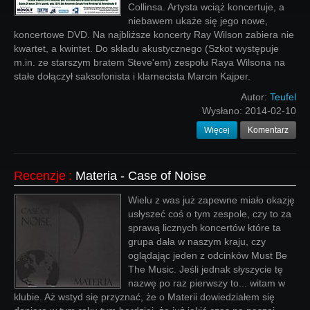
Collinsa. Artysta wciąż koncertuje, a
niebawem ukaże się jego nowe,
koncertowe DVD. Na najbliższe koncerty Ray Wilson zabiera nie
kwartet, a kwintet. Do składu akustycznego (Szkot występuje
m.in. ze starszym bratem Steve'em) zespołu Raya Wilsona na
stałe dołączył saksofonista i klarnecista Marcin Kajper.
Autor:
Teufel
Wysłano:
2014-02-10
Więcej
Komentarz
Recenzje
:
Materia - Case of Noise
Wielu z was już zapewne miało okazję
usłyszeć coś o tym zespole, czy to za
sprawą licznych koncertów które ta
grupa dała w naszym kraju, czy
oglądając jeden z odcinków Must Be
The Music. Jeśli jednak słyszycie tę
nazwę po raz pierwszy to... witam w
klubie. Aż wstyd się przyznać, że o Materii dowiedziałem się