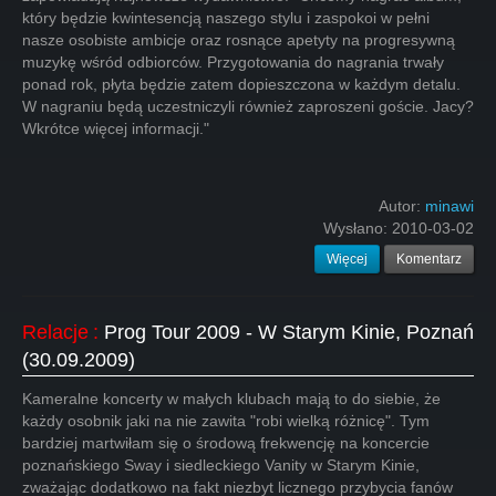
który będzie kwintesencją naszego stylu i zaspokoi w pełni
nasze osobiste ambicje oraz rosnące apetyty na progresywną
muzykę wśród odbiorców. Przygotowania do nagrania trwały
ponad rok, płyta będzie zatem dopieszczona w każdym detalu.
W nagraniu będą uczestniczyli również zaproszeni goście. Jacy?
Wkrótce więcej informacji."
Autor:
minawi
Wysłano:
2010-03-02
Więcej
Komentarz
Relacje
:
Prog Tour 2009 - W Starym Kinie, Poznań
(30.09.2009)
Kameralne koncerty w małych klubach mają to do siebie, że
każdy osobnik jaki na nie zawita "robi wielką różnicę". Tym
bardziej martwiłam się o środową frekwencję na koncercie
poznańskiego Sway i siedleckiego Vanity w Starym Kinie,
zważając dodatkowo na fakt niezbyt licznego przybycia fanów