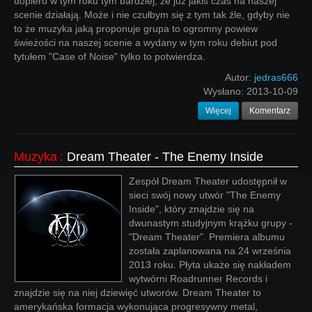
dopiero w tym roku tym bardziej, że już jakiś czas na naszej
scenie działają. Może i nie czułbym się z tym tak źle, gdyby nie
to że muzyka jaką proponuje grupa to ogromny powiew
świeżości na naszej scenie a wydany w tym roku debiut pod
tytułem "Case of Noise" tylko to potwierdza.
Autor:
jedras666
Wysłano:
2013-10-09
Więcej
Komentarz
Muzyka
:
Dream Theater - The Enemy Inside
Zespół Dream Theater udostępnił w
sieci swój nowy utwór "The Enemy
Inside", który znajdzie się na
dwunastym studyjnym krążku grupy -
"Dream Theater". Premiera albumu
została zaplanowana na 24 września
2013 roku. Płyta ukaże się nakładem
wytwórni Roadrunner Records i
znajdzie się na niej dziewięć utworów. Dream Theater to
amerykańska formacja wykonująca progresywny metal,