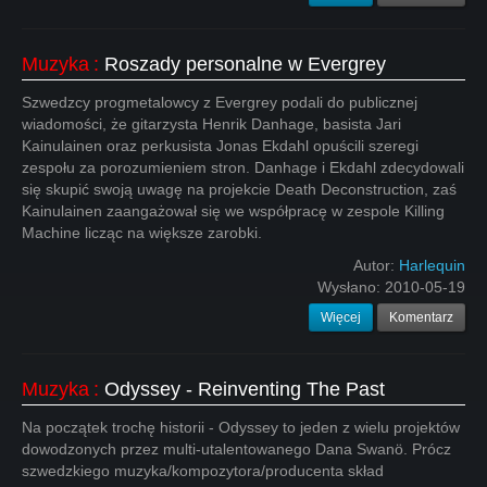
Muzyka
:
Roszady personalne w Evergrey
Szwedzcy progmetalowcy z Evergrey podali do publicznej
wiadomości, że gitarzysta Henrik Danhage, basista Jari
Kainulainen oraz perkusista Jonas Ekdahl opuścili szeregi
zespołu za porozumieniem stron. Danhage i Ekdahl zdecydowali
się skupić swoją uwagę na projekcie Death Deconstruction, zaś
Kainulainen zaangażował się we współpracę w zespole Killing
Machine licząc na większe zarobki.
Autor:
Harlequin
Wysłano:
2010-05-19
Więcej
Komentarz
Muzyka
:
Odyssey - Reinventing The Past
Na początek trochę historii - Odyssey to jeden z wielu projektów
dowodzonych przez multi-utalentowanego Dana Swanö. Prócz
szwedzkiego muzyka/kompozytora/producenta skład