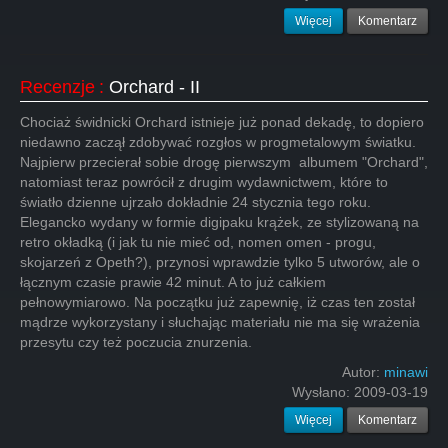
Więcej
Komentarz
Recenzje
:
Orchard - II
Chociaż świdnicki Orchard istnieje już ponad dekadę, to dopiero
niedawno zaczął zdobywać rozgłos w progmetalowym światku.
Najpierw przecierał sobie drogę pierwszym albumem "Orchard",
natomiast teraz powrócił z drugim wydawnictwem, które to
światło dzienne ujrzało dokładnie 24 stycznia tego roku.
Elegancko wydany w formie digipaku krążek, ze stylizowaną na
retro okładką (i jak tu nie mieć od, nomen omen - progu,
skojarzeń z Opeth?), przynosi wprawdzie tylko 5 utworów, ale o
łącznym czasie prawie 42 minut. A to już całkiem
pełnowymiarowo. Na początku już zapewnię, iż czas ten został
mądrze wykorzystany i słuchając materiału nie ma się wrażenia
przesytu czy też poczucia znurzenia.
Autor:
minawi
Wysłano:
2009-03-19
Więcej
Komentarz