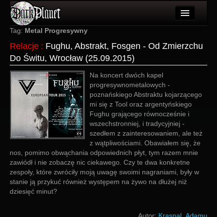
Artykuły
Tag:
Metal Progresywny
Relacje
:
Fughu, Abstrakt, Fosgen - Od Zmierzchu
Użytkownicy
Do Świtu, Wrocław (25.09.2015)
Wydarzenia
Na koncert dwóch kapel
progresywnometalowych -
Galeria
poznańskiego Abstraktu kojarzącego
mi się z Tool oraz argentyńskiego
Forum
Fughu grającego równocześnie i
wszechstronniej, i tradycyjniej -
Więcej
szedłem z zainteresowaniem, ale też
z wątpliwościami. Obawiałem się, że
Login
nos, pomimo obwąchania odpowiednich płyt, tym razem mnie
zawiódł i nie zobaczę nic ciekawego. Czy te dwa konkretne
zespoły, które zwróciły moją uwagę swoimi nagraniami, były w
stanie ją przykuć również występem na żywo na dłużej niż
dziesięć minut?
Autor:
Krasnal_Adamu