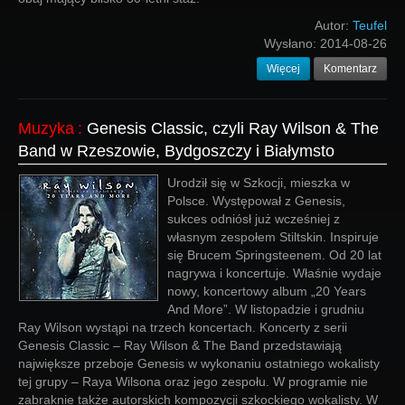
Autor:
Teufel
Wysłano:
2014-08-26
Więcej
Komentarz
Muzyka
:
Genesis Classic, czyli Ray Wilson & The
Band w Rzeszowie, Bydgoszczy i Białymsto
Urodził się w Szkocji, mieszka w
Polsce. Występował z Genesis,
sukces odniósł już wcześniej z
własnym zespołem Stiltskin. Inspiruje
się Brucem Springsteenem. Od 20 lat
nagrywa i koncertuje. Właśnie wydaje
nowy, koncertowy album „20 Years
And More”. W listopadzie i grudniu
Ray Wilson wystąpi na trzech koncertach. Koncerty z serii
Genesis Classic – Ray Wilson & The Band przedstawiają
największe przeboje Genesis w wykonaniu ostatniego wokalisty
tej grupy – Raya Wilsona oraz jego zespołu. W programie nie
zabraknie także autorskich kompozycji szkockiego wokalisty. W