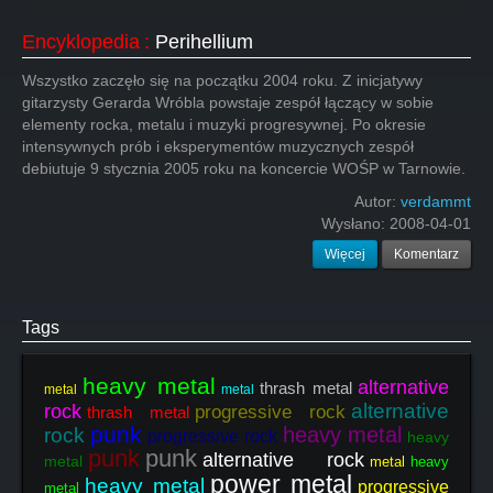
Encyklopedia
:
Perihellium
Wszystko zaczęło się na początku 2004 roku. Z inicjatywy
gitarzysty Gerarda Wróbla powstaje zespół łączący w sobie
elementy rocka, metalu i muzyki progresywnej. Po okresie
intensywnych prób i eksperymentów muzycznych zespół
debiutuje 9 stycznia 2005 roku na koncercie WOŚP w Tarnowie.
Autor:
verdammt
Wysłano:
2008-04-01
Więcej
Komentarz
Tags
heavy metal
alternative
thrash metal
metal
metal
alternative
rock
progressive rock
thrash metal
punk
heavy metal
rock
progressive rock
heavy
punk
punk
alternative rock
metal
metal
heavy
power metal
heavy metal
progressive
metal