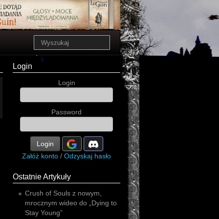
Login
Login
Password
Login
Załóż konto
/
Odzyskaj hasło
Ostatnie Artykuły
Crush of Souls z nowym,
mrocznym wideo do „Dying to
Stay Young”