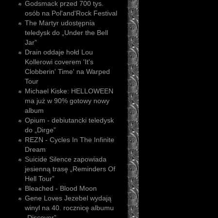
Godsmack przed 700 tys.
osób na Pol'and'Rock Festival
The Martyr udostępnia
teledysk do „Under the Bell
Jar”
Drain oddaje hołd Lou
Kollerowi coverem 'It's
Clobberin' Time' na Warped
Tour
Michael Kiske: HELLOWEEN
ma już w 90% gotowy nowy
album
Opium - debiutancki teledysk
do „Dirge”
REZN - Cycles In The Infinite
Dream
Suicide Silence zapowiada
jesienną trasę „Reminders Of
Hell Tour”
Bleached - Blood Moon
Gene Loves Jezebel wydają
winyl na 40. rocznicę albumu
„Discover”