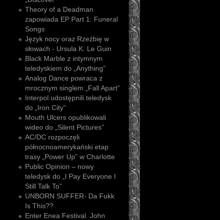
Theory of a Deadman
zapowiada EP Part 1: Funeral
Songs
Język nocy oraz Rzeźbię w
słowach - Ursula K. Le Guin
Black Marble z intymnym
teledyskiem do „Anything”
Analog Dance powraca z
mrocznym singlem „Fall Apart”
Interpol udostępnili teledysk
do „Iron City”
Mouth Ulcers opublikowali
wideo do „Silent Pictures”
AC/DC rozpoczęli
północnoamerykański etap
trasy „Power Up” w Charlotte
Public Opinion – nowy
teledysk do „I Pay Everyone I
Still Talk To”
UNBORN SUFFER- Da Fukk
Is This??
Enter Enea Festival. John