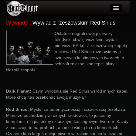
Artykuły
Wywiady
:
Wywiad z rzeszowskim Red Sirius
Użytkownicy
Ostatnio nagrali swój pierwszy
teledysk, chwilę wcześniej wydali
Wydarzenia
pierwszą EP-kę. Z rzeszowską kapelą
rockową Red Sirius rozmawiamy o
Galeria
sztucznych kastingowych tworach, o
schizofrenicznej koncepcji płyty i
Forum
filozofii zespołu.
Więcej
Dark Planet:
Login
Czym wyróżnia się Red Sirius wśród innych kapel,
które chcą nas przekonać swoją muzyką?
Red Sirius:
Myślę, że autentycznością i szczerością przekazu.
Mimo że pochodzimy z różnych środowisk, to jesteśmy
kumplami, nie jesteśmy sztucznym kastingowym tworem. Każdy
z nas czuje to na próbach, a ludzie widzą to na koncertach.
Czasem ktoś kogoś obleje piwem w trakcie koncertu, czasem