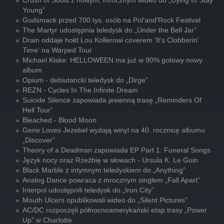
Crush of Souls z nowym, mrocznym wideo do „Dying to Stay
Young”
Godsmack przed 700 tys. osób na Pol'and'Rock Festival
The Martyr udostępnia teledysk do „Under the Bell Jar”
Drain oddaje hołd Lou Kollerowi coverem 'It's Clobberin'
Time' na Warped Tour
Michael Kiske: HELLOWEEN ma już w 90% gotowy nowy
album
Opium - debiutancki teledysk do „Dirge”
REZN - Cycles In The Infinite Dream
Suicide Silence zapowiada jesienną trasę „Reminders Of
Hell Tour”
Bleached - Blood Moon
Gene Loves Jezebel wydają winyl na 40. rocznicę albumu
„Discover”
Theory of a Deadman zapowiada EP Part 1: Funeral Songs
Język nocy oraz Rzeźbię w słowach - Ursula K. Le Guin
Black Marble z intymnym teledyskiem do „Anything”
Analog Dance powraca z mrocznym singlem „Fall Apart”
Interpol udostępnili teledysk do „Iron City”
Mouth Ulcers opublikowali wideo do „Silent Pictures”
AC/DC rozpoczęli północnoamerykański etap trasy „Power
Up” w Charlotte