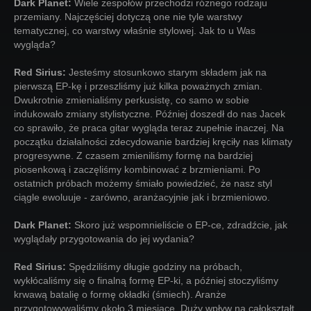
Dark Planet:
Wiele zespołów przechodzi różnego rodzaju
przemiany. Najczęściej dotyczą one nie tyle warstwy
tematycznej, co warstwy właśnie stylowej. Jak to u Was
wygląda?
Red Sirius:
Jesteśmy stosunkowo starym składem jak na
pierwszą EP-kę i przeszliśmy już kilka poważnych zmian.
Dwukrotnie zmienialiśmy perkusistę, co samo w sobie
indukowało zmiany stylistyczne. Później doszedł do nas Jacek
co sprawiło, że praca gitar wygląda teraz zupełnie inaczej. Na
początku działalności zdecydowanie bardziej kręciły nas klimaty
progresywne. Z czasem zmieniliśmy formę na bardziej
piosenkową i zaczęliśmy kombinować z brzmieniami. Po
ostatnich próbach możemy śmiało powiedzieć, że nasz styl
ciągle ewoluuje - zarówno, aranżacyjnie jak i brzmieniowo.
Dark Planet:
Skoro już wspomnieliście o EP-ce, zdradźcie, jak
wyglądały przygotowania do jej wydania?
Red Sirius:
Spędziliśmy długie godziny na próbach,
wykłócaliśmy się o finalną formę EP-ki, a później stoczyliśmy
krwawą batalię o formę okładki (śmiech). Aranże
przygotowywaliśmy około 3 miesiące. Duży wpływ na całokształt