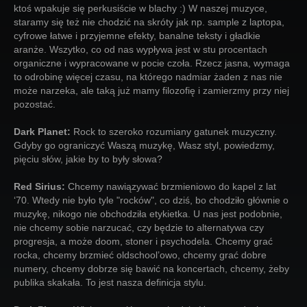
ktoś wpakuje się perkusiście w blachy :) W naszej muzyce,
staramy się też nie chodzić na skróty jak np. sample z laptopa,
cyfrowe łatwe i przyjemne efekty, banalne teksty i gładkie
aranże. Wszytko, co od nas wypływa jest w stu procentach
organiczne i wypracowane w pocie czoła. Rzecz jasna, wymaga
to odrobinę więcej czasu, na którego nadmiar żaden z nas nie
może narzeka, ale taką już mamy filozofię i zamierzmy przy niej
pozostać.
Dark Planet:
Rock to szeroko rozumiany gatunek muzyczny.
Gdyby go ograniczyć Waszą muzykę, Wasz styl, powiedzmy,
pięciu słów, jakie by to były słowa?
Red Sirius:
Chcemy nawiązywać brzmieniowo do kapel z lat
‘70. Wtedy nie było tyle "rocków", co dziś, bo chodziło głównie o
muzykę, nikogo nie obchodziła etykietka. U nas jest podobnie,
nie chcemy sobie narzucać, czy będzie to alternatywa czy
progresja, a może doom, stoner i psychodela. Chcemy grać
rocka, chcemy brzmieć oldschool’owo, chcemy grać dobre
numery, chcemy dobrze się bawić na koncertach, chcemy, żeby
publika skakała. To jest nasza definicja stylu.