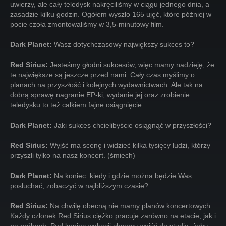
uwierzy, ale cały teledysk nakręciliśmy w ciągu jednego dnia, a
zasadzie kilku godzin. Ogółem wyszło 165 ujęć, które później w
pocie czoła zmontowaliśmy w 3,5-minutowy film.
Dark Planet:
Wasz dotychczasowy największy sukces to?
Red Sirius:
Jesteśmy głodni sukcesów, więc mamy nadzieję, że
te największe są jeszcze przed nami. Cały czas myślimy o
planach na przyszłość i kolejnych wydawnictwach. Ale tak na
dobrą sprawę nagranie EP-ki, wydanie jej oraz zrobienie
teledysku to też całkiem fajne osiągnięcie.
Dark Planet:
Jaki sukces chcielibyście osiągnąć w przyszłości?
Red Sirius:
Wyjść ma scenę i widzieć kilka tysięcy ludzi, którzy
przyszli tylko na nasz koncert. (śmiech)
Dark Planet:
Na koniec: kiedy i gdzie można będzie Was
posłuchać, zobaczyć w najbliższym czasie?
Red Sirius:
Na chwilę obecną nie mamy planów koncertowych.
Każdy członek Red Sirius ciężko pracuje zarówno na etacie, jak i