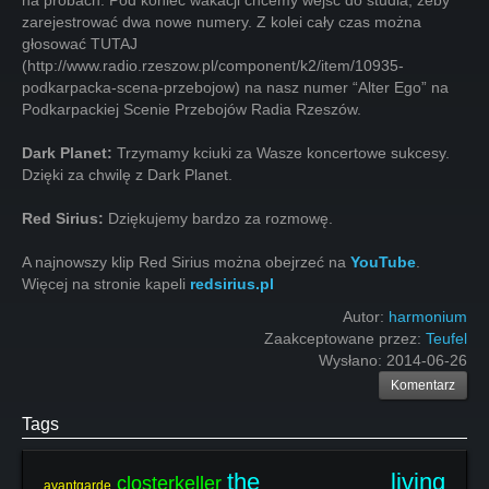
na próbach. Pod koniec wakacji chcemy wejść do studia, żeby
zarejestrować dwa nowe numery. Z kolei cały czas można
głosować TUTAJ
(http://www.radio.rzeszow.pl/component/k2/item/10935-
podkarpacka-scena-przebojow) na nasz numer “Alter Ego” na
Podkarpackiej Scenie Przebojów Radia Rzeszów.
Dark Planet:
Trzymamy kciuki za Wasze koncertowe sukcesy.
Dzięki za chwilę z Dark Planet.
Red Sirius:
Dziękujemy bardzo za rozmowę.
A najnowszy klip Red Sirius można obejrzeć na
YouTube
.
Więcej na stronie kapeli
redsirius.pl
Autor:
harmonium
Zaakceptowane przez:
Teufel
Wysłano:
2014-06-26
Komentarz
Tags
the living
closterkeller
avantgarde