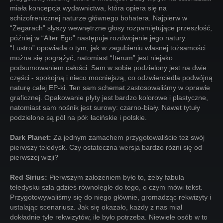
miała koncepcja wydawnictwa, która opiera się na
schizofrenicznej naturze głównego bohatera. Najpierw w
“Zegarach” słyszy wewnętrzne głosy rozpamiętujące przeszłość,
później w “Alter Ego” następuje rozdwojenie jego natury.
“Lustro” opowiada o tym, jak w zagubieniu własnej tożsamości
można się pogrążyć, natomiast “Iterum” jest niejako
podsumowaniem całości. Sam w sobie podzielony jest na dwie
części - spokojną i nieco mocniejszą, co odzwierciedla podwójną
naturę całej EP-ki. Ten sam schemat zastosowaliśmy w oprawie
graficznej. Opakowanie płyty jest bardzo kolorowe i plastyczne,
natomiast sam nośnik jest surowy: czarno-biały. Nawet tytuły
podzielone są pół na pół: łacińskie i polskie.
Dark Planet:
Za jednym zamachem przygotowaliście też swój
pierwszy teledysk. Czy ostateczna wersja bardzo różni się od
pierwszej wizji?
Red Sirius:
Pierwszym założeniem było to, żeby fabula
teledysku szła gdzieś równolegle do tego, o czym mówi tekst.
Przygotowywaliśmy się do niego głównie, gromadząc rekwizyty i
ustalając scenariusz. Jak się okazało, każdy z nas miał
dokładnie tyle rekwizytów, ile było potrzeba. Niewiele osób w to