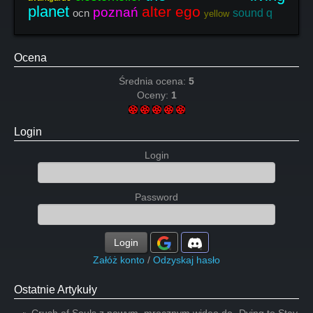
planet
alter ego
poznań
ocn
sound q
yellow
Ocena
Średnia ocena:
5
Oceny:
1
Login
Login
Password
Login
Załóż konto
/
Odzyskaj hasło
Ostatnie Artykuły