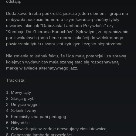
odstają.
Dodatkowo trzeba podkreślić jeszcze jeden element - grupa ma
niebywałe poczucie humoru o czym świadczą choćby tytuły
utworów takie jak "Gąbczasta Lambada Przyszłości" czy
"Kombajn Do Zbierania Eunuchów". Sęk w tym, że ograniczanie
partii wokalnych (nota bene marnej jakości) do wielokrotnego
powtarzania tytułu utworu jest irytujące i często niepotrzebne.
Nie zmienia to jednak faktu, że Uda mają potencjał i za sprawą
kolejnych wydawnictw maja szansę stać się rozpoznawaną
markę w świecie alternatywnego jazz.
Tracklista:
1. Mewy lajty
2. Stacja grzyb
3. Umyjcie węgiel
4. Szkielet żaby
5. Feministyczna pani pedagog
6. Nibynóżki
7. Człowiek-gulasz zadaje decydujący cios lutownicą
8. Gąbczasta lambada przyszłości