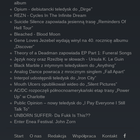
album
Opium - debiutancki teledysk do „Dirge”
REZN - Cycles In The Infinite Dream
Suicide Silence zapowiada jesienną trasę „Reminders Of
Hell Tour”
Bleached - Blood Moon
Gene Loves Jezebel wydają winyl na 40. rocznicę albumu
„Discover”
Theory of a Deadman zapowiada EP Part 1: Funeral Songs
Język nocy oraz Rzeźbię w słowach - Ursula K. Le Guin
Black Marble z intymnym teledyskiem do „Anything”
Analog Dance powraca z mrocznym singlem „Fall Apart”
Interpol udostępnili teledysk do „Iron City”
Mouth Ulcers opublikowali wideo do „Silent Pictures”
AC/DC rozpoczęli północnoamerykański etap trasy „Power
Up” w Charlotte
Public Opinion – nowy teledysk do „I Pay Everyone I Still
Talk To”
UNBORN SUFFER- Da Fukk Is This??
Enter Enea Festival. John Zorn
Start
O nas
Redakcja
Współpraca
Kontakt