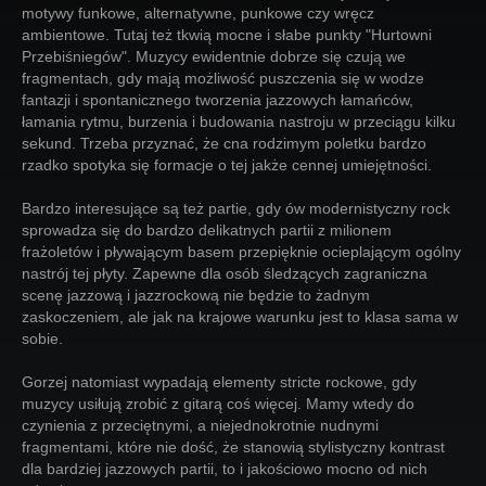
motywy funkowe, alternatywne, punkowe czy wręcz
ambientowe. Tutaj też tkwią mocne i słabe punkty "Hurtowni
Przebiśniegów". Muzycy ewidentnie dobrze się czują we
fragmentach, gdy mają możliwość puszczenia się w wodze
fantazji i spontanicznego tworzenia jazzowych łamańców,
łamania rytmu, burzenia i budowania nastroju w przeciągu kilku
sekund. Trzeba przyznać, że cna rodzimym poletku bardzo
rzadko spotyka się formacje o tej jakże cennej umiejętności.
Bardzo interesujące są też partie, gdy ów modernistyczny rock
sprowadza się do bardzo delikatnych partii z milionem
frażoletów i pływającym basem przepięknie ocieplającym ogólny
nastrój tej płyty. Zapewne dla osób śledzących zagraniczna
scenę jazzową i jazzrockową nie będzie to żadnym
zaskoczeniem, ale jak na krajowe warunku jest to klasa sama w
sobie.
Gorzej natomiast wypadają elementy stricte rockowe, gdy
muzycy usiłują zrobić z gitarą coś więcej. Mamy wtedy do
czynienia z przeciętnymi, a niejednokrotnie nudnymi
fragmentami, które nie dość, że stanowią stylistyczny kontrast
dla bardziej jazzowych partii, to i jakościowo mocno od nich