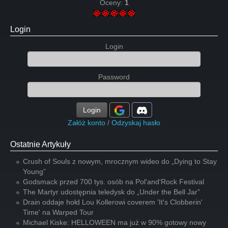
Oceny:
1
Login
Login
Password
Login
Załóż konto
/
Odzyskaj hasło
Ostatnie Artykuły
Crush of Souls z nowym, mrocznym wideo do „Dying to Stay
Young”
Godsmack przed 700 tys. osób na Pol'and'Rock Festival
The Martyr udostępnia teledysk do „Under the Bell Jar”
Drain oddaje hołd Lou Kollerowi coverem 'It's Clobberin'
Time' na Warped Tour
Michael Kiske: HELLOWEEN ma już w 90% gotowy nowy