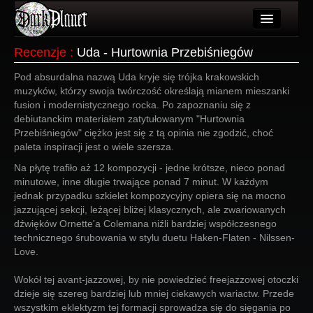
Artykuły
Recenzje
:
Uda - Hurtownia Przebiśniegów
Użytkownicy
Pod absurdalna nazwą Uda kryje się trójka krakowskich
muzyków, którzy swoja twórczość określają mianem mieszanki
Wydarzenia
fusion i modernistycznego rocka. Po zapoznaniu się z
debiutanckim materiałem zatytułowanym "Hurtownia
Galeria
Przebiśniegów" ciężko jest się z tą opinia nie zgodzić, choć
paleta inspiracji jest o wiele szersza.
Forum
Na płytę trafiło aż 12 kompozycji - jedne krótsze, nieco ponad
minutowe, inne długie trwające ponad 7 minut. W każdym
Więcej
jednak przypadku szkielet kompozycyjny opiera się na mocno
jazzującej sekcji, leżącej bliżej klasycznych, ale zwariowanych
Login
dźwięków Ornette'a Colemana niźli bardziej współczesnego
technicznego śrubowania w stylu duetu Haken-Flaten - Nilssen-
Love.
Wokół tej avant-jazzowej, by nie powiedzieć freejazzowej otoczki
dzieje się szereg bardziej lub mniej ciekawych wariactw. Przede
wszystkim eklektyzm tej formacji sprowadza się do sięgania po