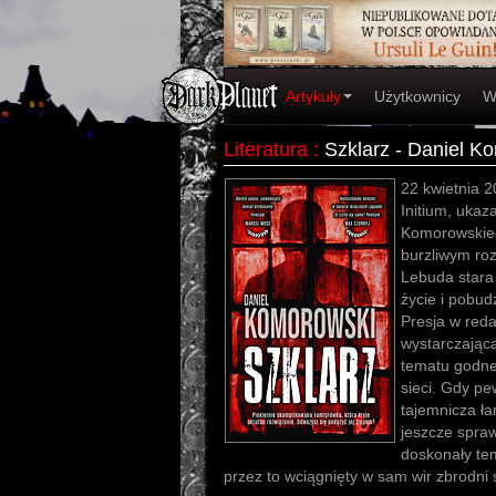
Artykuły
Użytkownicy
W
Literatura
:
Szklarz - Daniel K
22 kwietnia 
Initium, ukaz
Komorowskieg
burzliwym ro
Lebuda stara
życie i pobud
Presja w reda
wystarczając
tematu godne
sieci. Gdy pe
tajemnicza ł
jeszcze sprawy
doskonały tem
przez to wciągnięty w sam wir zbrodn