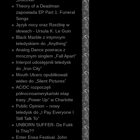
Theory of a Deadman
zapowiada EP Part 1: Funeral
Songs
Język nocy oraz Rzeźbię w
słowach - Ursula K. Le Guin
Black Marble z intymnym
teledyskiem do „Anything”
Analog Dance powraca z
mrocznym singlem „Fall Apart”
Interpol udostępnili teledysk
do „Iron City”
Mouth Ulcers opublikowali
wideo do „Silent Pictures”
AC/DC rozpoczęli
północnoamerykański etap
trasy „Power Up” w Charlotte
Public Opinion – nowy
teledysk do „I Pay Everyone I
Still Talk To”
UNBORN SUFFER- Da Fukk
Is This??
Enter Enea Festival. John