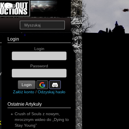
Login
Login
Password
yński
Login
Załóż konto
/
Odzyskaj hasło
nictwo
Ostatnie Artykuły
Crush of Souls z nowym,
mrocznym wideo do „Dying to
kryminał
Stay Young”