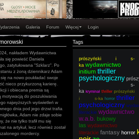
ydarzenia
Galeria
Forum
Więcej
Login
omorowski
Tags
2024, nakładem Wydawnictwa
prószyński i s-
ała się powieść Daniela
wydawnictwo
ka
o, zatytułowana "Szklarz". Po
thriller
initium
zstaniu z żoną dziennikarz Adam
psychologiczny
 się na nowo poukładać swoje
prósz
zić nieco przykurzoną karierę.
i s-
kcji i obiecana premia są
ka
prószyński
thriller
kryminał
ą motywacją do poszukiwania
thriller
i s-ka
horror
go najwyższych wyświetleń w
psychologiczny
wydaw
wnego dnia pod jego drzwi trafia
wydawnictwo
literackie
amigłówka, Adam nie zdaje sobie
w.a.b.
bukowy
, że nie tylko trafił mu się
las
wydawnictwo
at na artykuł, lecz również został
fantasy
horror
literackie
i szalonego mordercy.