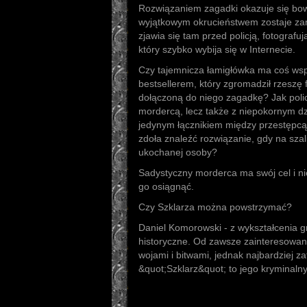
Rozwiązaniem zagadki okazuje się bow
wyjątkowym okrucieństwem zostaje 
zjawia się tam przed policją, fotografuj
który szybko wybija się w Internecie.
Czy tajemnicza łamigłówka ma coś w
bestsellerem, który zgromadził rzeszę
dołączoną do niego zagadkę? Jak policj
mordercą, lecz także z niepokornym dz
jedynym łącznikiem między przestępc
zdoła znaleźć rozwiązanie, gdy na szal
ukochanej osoby?
Sadystyczny morderca ma swój cel i nie
go osiągnąć.
Czy Szklarza można powstrzymać?
Daniel Komorowski - z wykształcenia graf
historyczne. Od zawsze zainteresowa
wojami i bitwami, jednak najbardziej z
&quot;Szklarz&quot; to jego kryminalny