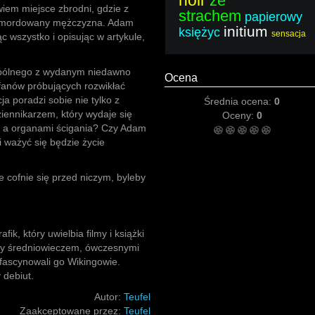
noir
ze
iem miejsce zbrodni, gdzie z
strachem
papierowy
zamordowany mężczyzna. Adam
initium
księżyc
sensacja
ąc wszystko i opisując w artykule,
spólnego z wydanym niedawno
Ocena
 fanów próbujących rozwikłać
a poradzi sobie nie tylko z
Średnia ocena:
0
iennikarzem, który wydaje się
Oceny:
0
ą a organami ścigania? Czy Adam
i ważyć się będzie życie
 cofnie się przed niczym, byleby
ik, który uwielbia filmy i książki
ny średniowieczem, ówczesnymi
afascynowali go Wikingowie.
 debiut.
Autor:
Teufel
Zaakceptowane przez:
Teufel