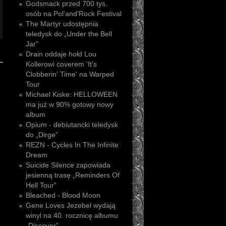
Godsmack przed 700 tys.
osób na Pol'and'Rock Festival
The Martyr udostępnia
teledysk do „Under the Bell
Jar”
Drain oddaje hołd Lou
Kollerowi coverem 'It's
Clobberin' Time' na Warped
Tour
Michael Kiske: HELLOWEEN
ma już w 90% gotowy nowy
album
Opium - debiutancki teledysk
do „Dirge”
REZN - Cycles In The Infinite
Dream
Suicide Silence zapowiada
jesienną trasę „Reminders Of
Hell Tour”
Bleached - Blood Moon
Gene Loves Jezebel wydają
winyl na 40. rocznicę albumu
„Discover”