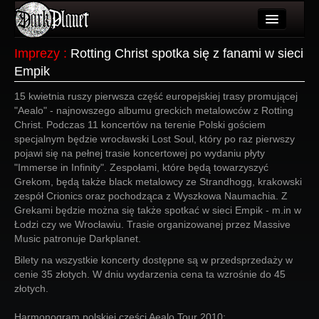
Artykuły
Imprezy
:
Rotting Christ spotka się z fanami w sieci
Empik
Użytkownicy
15 kwietnia ruszy pierwsza część europejskiej trasy promującej
Wydarzenia
"Aealo" - najnowszego albumu greckich metalowców z Rotting
Christ. Podczas 11 koncertów na terenie Polski gościem
Galeria
specjalnym będzie wrocławski Lost Soul, który po raz pierwszy
pojawi się na pełnej trasie koncertowej po wydaniu płyty
Forum
"Immerse in Infinity". Zespołami, które będą towarzyszyć
Grekom, będą także black metalowcy ze Strandhogg, krakowski
Więcej
zespół Crionics oraz pochodząca z Wyszkowa Naumachia. Z
Grekami będzie można się także spotkać w sieci Empik - m.in w
Login
Łodzi czy we Wrocławiu. Trasie organizowanej przez Massive
Music patronuje Darkplanet.
Bilety na wszystkie koncerty dostępne są w przedsprzedaży w
cenie 35 złotych. W dniu wydarzenia cena ta wzrośnie do 45
złotych.
Harmonogram polskiej części Aealo Tour 2010: