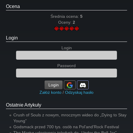
Ocena
Średnia ocena:
5
Oceny:
2
Login
Login
Password
Login
Załóż konto
/
Odzyskaj hasło
Ostatnie Artykuły
Crush of Souls z nowym, mrocznym wideo do „Dying to Stay
Young”
Godsmack przed 700 tys. osób na Pol'and'Rock Festival
The Martyr udostępnia teledysk do „Under the Bell Jar”