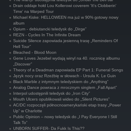
Drain oddaje hołd Lou Kollerowi coverem 'It's Clobberin'
Time' na Warped Tour
Michael Kiske: HELLOWEEN ma już w 90% gotowy nowy
album
Opium - debiutancki teledysk do „Dirge”
REZN - Cycles In The Infinite Dream
Suicide Silence zapowiada jesienną trasę „Reminders Of
Hell Tour”
Bleached - Blood Moon
Gene Loves Jezebel wydają winyl na 40. rocznicę albumu
„Discover”
Theory of a Deadman zapowiada EP Part 1: Funeral Songs
Język nocy oraz Rzeźbię w słowach - Ursula K. Le Guin
Black Marble z intymnym teledyskiem do „Anything”
Analog Dance powraca z mrocznym singlem „Fall Apart”
Interpol udostępnili teledysk do „Iron City”
Mouth Ulcers opublikowali wideo do „Silent Pictures”
AC/DC rozpoczęli północnoamerykański etap trasy „Power
Up” w Charlotte
Public Opinion – nowy teledysk do „I Pay Everyone I Still
Talk To”
UNBORN SUFFER- Da Fukk Is This??