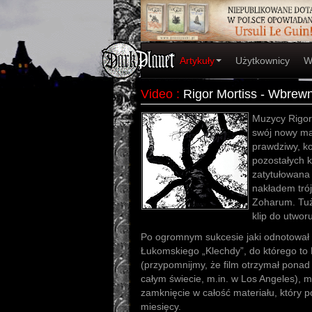
Artykuły
Użytkownicy
W
Video
:
Rigor Mortiss - Wbrew
Muzycy Rigor 
swój nowy mat
prawdziwy, ko
pozostałych k
zatytułowana
nakładem tró
Zoharum. Tuż 
klip do utwor
Po ogromnym sukcesie jaki odnotował 
Łukomskiego „Klechdy”, do którego to 
(przypomnijmy, że film otrzymał ponad
całym świecie, m.in. w Los Angeles), 
zamknięcie w całość materiału, który 
miesięcy.