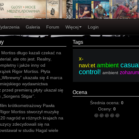
ydarzenia
Galeria
Forum
Więcej
Login
ny
Tags
Mortiss długo kazali czekać na
x-
eriał, ale oto jest. Realny,
casua
ambient
navi:et
mpletny i jakże inny od
control!
rążek Rigor Mortiss. Płyta
zoharum
ambient
 „Wbrewny” ukazała się 4 marca
jmiejskiego wydawnictwa
przed premierą płyty ukazał się
Ocena
u „Sorgens Stigar”.
Średnia ocena:
0
film krótkometrażowy Pawła
Oceny:
0
Rigor Mortiss stworzył muzykę
 20 nagród w różnych krajach na
muzycy zdecydowali się na
powstawał w studiu Hagal wiele