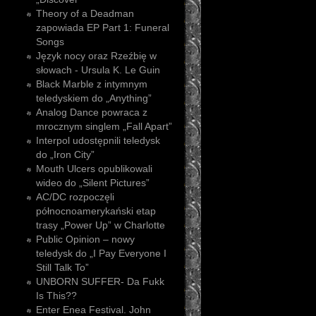
Theory of a Deadman
zapowiada EP Part 1: Funeral
Songs
Język nocy oraz Rzeźbię w
słowach - Ursula K. Le Guin
Black Marble z intymnym
teledyskiem do „Anything”
Analog Dance powraca z
mrocznym singlem „Fall Apart”
Interpol udostępnili teledysk
do „Iron City”
Mouth Ulcers opublikowali
wideo do „Silent Pictures”
AC/DC rozpoczęli
północnoamerykański etap
trasy „Power Up” w Charlotte
Public Opinion – nowy
teledysk do „I Pay Everyone I
Still Talk To”
UNBORN SUFFER- Da Fukk
Is This??
Enter Enea Festival. John