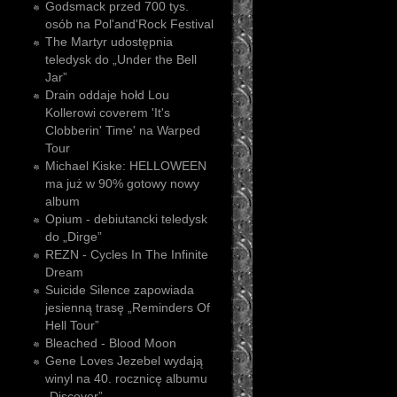
Godsmack przed 700 tys.
osób na Pol'and'Rock Festival
The Martyr udostępnia
teledysk do „Under the Bell
Jar”
Drain oddaje hołd Lou
Kollerowi coverem 'It's
Clobberin' Time' na Warped
Tour
Michael Kiske: HELLOWEEN
ma już w 90% gotowy nowy
album
Opium - debiutancki teledysk
do „Dirge”
REZN - Cycles In The Infinite
Dream
Suicide Silence zapowiada
jesienną trasę „Reminders Of
Hell Tour”
Bleached - Blood Moon
Gene Loves Jezebel wydają
winyl na 40. rocznicę albumu
„Discover”