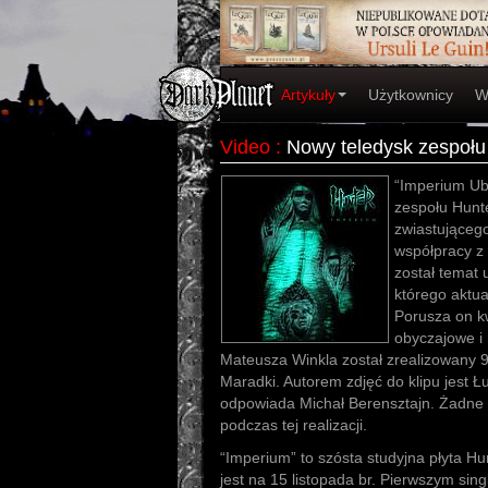
Artykuły
Użytkownicy
W
Video
:
Nowy teledysk zespołu
“Imperium Ub
zespołu Hunte
zwiastująceg
współpracy z
został temat 
którego aktua
Porusza on k
obyczajowe i 
Mateusza Winkla został zrealizowany 9
Maradki. Autorem zdjęć do klipu jest 
odpowiada Michał Berensztajn. Żadne zw
podczas tej realizacji.
“Imperium” to szósta studyjna płyta H
jest na 15 listopada br. Pierwszym si