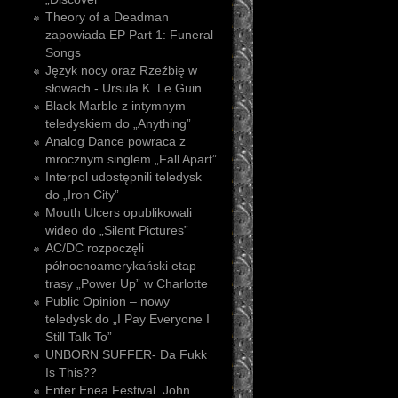
Theory of a Deadman
zapowiada EP Part 1: Funeral
Songs
Język nocy oraz Rzeźbię w
słowach - Ursula K. Le Guin
Black Marble z intymnym
teledyskiem do „Anything”
Analog Dance powraca z
mrocznym singlem „Fall Apart”
Interpol udostępnili teledysk
do „Iron City”
Mouth Ulcers opublikowali
wideo do „Silent Pictures”
AC/DC rozpoczęli
północnoamerykański etap
trasy „Power Up” w Charlotte
Public Opinion – nowy
teledysk do „I Pay Everyone I
Still Talk To”
UNBORN SUFFER- Da Fukk
Is This??
Enter Enea Festival. John