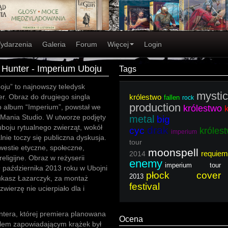
ydarzenia
Galeria
Forum
Więcej
Login
 Hunter - Imperium Uboju
Tags
oju” to najnowszy teledysk
mystic
r. Obraz do drugiego singla
królestwo
fallen
rock
production
o album “Imperium”, powstał we
królestwo
 Mania Studio. W utworze podjęty
metal
big
uboju rytualnego zwierząt, wokół
drak
cyc
króles
imperium
lnie toczy się publiczna dyskusja.
tour
westie etyczne, społeczne,
moonspell
requiem
2014
religijne. Obraz w reżyserii
enemy
imperium tour
 października 2013 roku w Ubojni
płock cover
2013
Łukasz Łazarczyk, za montaż
festival
ierzę nie ucierpiało dla i
untera, której premiera planowana
Ocena
nglem zapowiadającym krążek był