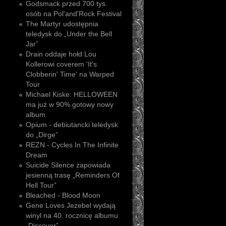
Godsmack przed 700 tys.
osób na Pol'and'Rock Festival
The Martyr udostępnia
teledysk do „Under the Bell
Jar”
Drain oddaje hołd Lou
Kollerowi coverem 'It's
Clobberin' Time' na Warped
Tour
Michael Kiske: HELLOWEEN
ma już w 90% gotowy nowy
album
Opium - debiutancki teledysk
do „Dirge”
REZN - Cycles In The Infinite
Dream
Suicide Silence zapowiada
jesienną trasę „Reminders Of
Hell Tour”
Bleached - Blood Moon
Gene Loves Jezebel wydają
winyl na 40. rocznicę albumu
„Discover”