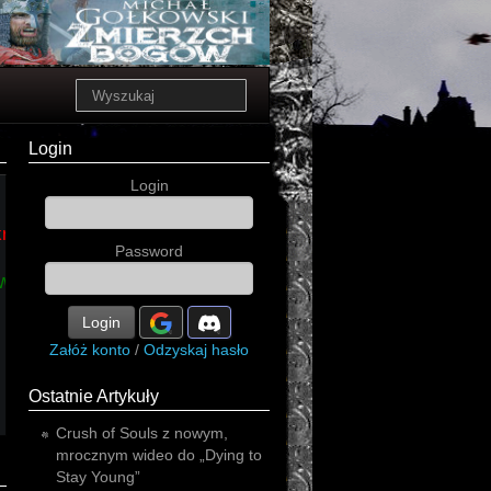
Login
Login
power
królestwo
closterkeller
Password
two
none
imperium
arachne
Login
arch
Załóż konto
/
Odzyskaj hasło
Ostatnie Artykuły
Crush of Souls z nowym,
mrocznym wideo do „Dying to
Stay Young”