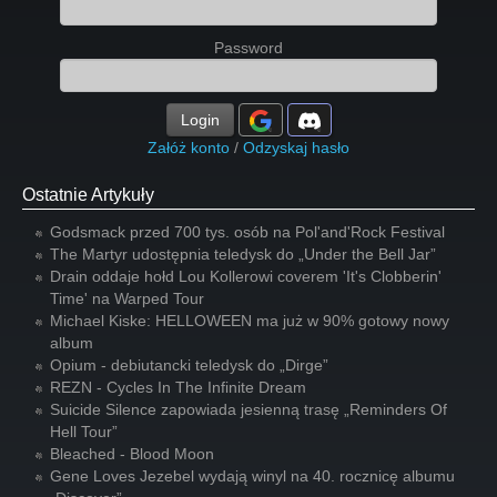
Password
Login
Załóż konto
/
Odzyskaj hasło
Ostatnie Artykuły
Godsmack przed 700 tys. osób na Pol'and'Rock Festival
The Martyr udostępnia teledysk do „Under the Bell Jar”
Drain oddaje hołd Lou Kollerowi coverem 'It's Clobberin'
Time' na Warped Tour
Michael Kiske: HELLOWEEN ma już w 90% gotowy nowy
album
Opium - debiutancki teledysk do „Dirge”
REZN - Cycles In The Infinite Dream
Suicide Silence zapowiada jesienną trasę „Reminders Of
Hell Tour”
Bleached - Blood Moon
Gene Loves Jezebel wydają winyl na 40. rocznicę albumu