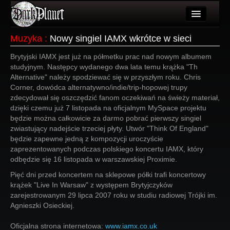
Artykuły
Muzyka
:
Nowy singiel IAMX wkrótce w sieci
Użytkownicy
Brytyjski IAMX jest już na półmetku prac nad nowym albumem
studyjnym. Następcy wydanego dwa lata temu krążka "Th
Wydarzenia
Alternative" należy spodziewać się w przyszłym roku. Chris
Corner, dowódca alternatywno/indie/trip-hopowej trupy
Galeria
zdecydował się oszczędzić fanom oczekiwań na świeży materiał,
dzięki czemu już 7 listopada na oficjalnym MySpace projektu
Forum
będzie można całkowicie za darmo pobrać pierwszy singiel
zwiastujący nadejście trzeciej płyty. Utwór "Think Of England"
Więcej
będzie zapewne jedną z kompozycji uroczyście
zaprezentowanych podczas polskiego koncertu IAMX, który
Login
odbędzie się 16 listopada w warszawskiej Proximie.
Pięć dni przed koncertem na sklepowe półki trafi koncertowy
krążek "Live In Warsaw" z występem Brytyjczyków
zarejestrowanym 29 lipca 2007 roku w studiu radiowej Trójki im.
Agnieszki Osieckiej.
Oficjalna strona internetowa:
www.iamx.co.uk