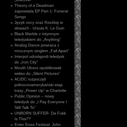
Theory of a Deadman
zapowiada EP Part 1: Funeral
Songs
Język nocy oraz Rzeźbię w
słowach - Ursula K. Le Guin
Black Marble z intymnym
teledyskiem do „Anything”
Analog Dance powraca z
mrocznym singlem „Fall Apart”
Interpol udostępnili teledysk
do „Iron City”
Mouth Ulcers opublikowali
wideo do „Silent Pictures”
AC/DC rozpoczęli
północnoamerykański etap
trasy „Power Up” w Charlotte
Public Opinion – nowy
teledysk do „I Pay Everyone I
Still Talk To”
UNBORN SUFFER- Da Fukk
Is This??
Enter Enea Festival. John