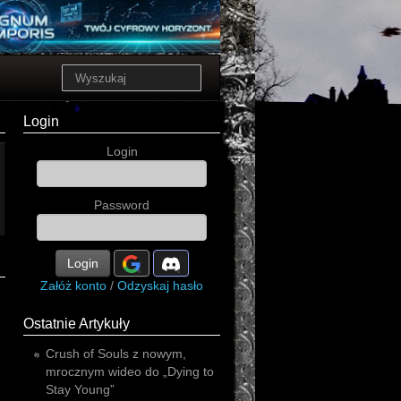
Login
Login
Password
Login
Załóż konto
/
Odzyskaj hasło
Ostatnie Artykuły
Crush of Souls z nowym,
mrocznym wideo do „Dying to
Stay Young”