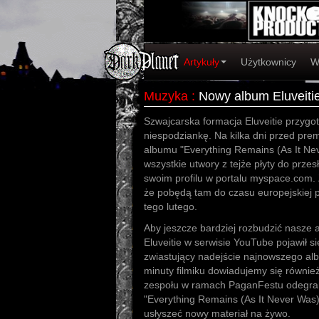
Artykuły
Użytkownicy
W
Muzyka
:
Nowy album Eluveitie
Szwajcarska formacja Eluveitie przygo
niespodziankę. Na kilka dni przed prem
albumu "Everything Remains (As It Ne
wszystkie utwory z tejże płyty do prze
swoim profilu w portalu myspace.com. Z
że pobędą tam do czasu europejskiej p
tego lutego.
Aby jeszcze bardziej rozbudzić nasze a
Eluveitie w serwisie YouTube pojawił się
zwiastujący nadejście najnowszego al
minuty filmiku dowiadujemy się również,
zespołu w ramach PaganFestu odegrana
"Everything Remains (As It Never Was)"
usłyszeć nowy materiał na żywo.