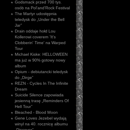
Godsmack przed 700 tys.
osób na Pol'and'Rock Festival
The Martyr udostępnia
teledysk do „Under the Bell
Jar”
Drain oddaje hołd Lou
Kollerowi coverem 'It's
Clobberin' Time' na Warped
Tour
Michael Kiske: HELLOWEEN
ma już w 90% gotowy nowy
album
Opium - debiutancki teledysk
do „Dirge”
REZN - Cycles In The Infinite
Dream
Suicide Silence zapowiada
jesienną trasę „Reminders Of
Hell Tour”
Bleached - Blood Moon
Gene Loves Jezebel wydają
winyl na 40. rocznicę albumu
„Discover”