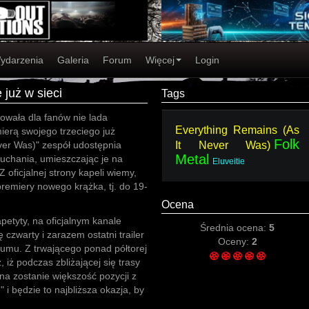
ydarzenia
Galeria
Forum
Więcej
Login
 już w sieci
Tags
towała dla fanów nie lada
Everything Remains (As
ierą swojego trzeciego już
Folk
ver Was)" zespół udostępnia
It Never Was)
Metal
słuchania, umieszczając je na
Eluveitie
 oficjalnej strony kapeli wiemy,
remiery nowego krążka, tj. do 19-
Ocena
petyty, na oficjalnym kanale
Średnia ocena:
5
 czwarty i zarazem ostatni trailer
Oceny:
2
bumu. Z trwającego ponad półtorej
 iż podczas zbliżającej się trasy
 zostanie większość pozycji z
 i będzie to najbliższa okazja, by