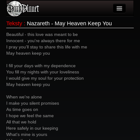
Artykuły
Teksty
:
Nazareth - May Heaven Keep You
Użytkownicy
Beautiful - this love was meant to be
Innocent - you're always there for me
Wydarzenia
I pray you'll stay to share this life with me
May heaven keep you
Galeria
I fill your days with my dependence
Forum
You fill my nights with your loveliness
I would give my soul for your protection
Więcej
May heaven keep you
Login
When we're alone
I make you silent promises
As time goes on
I hope we feel the same
All that we hold
Here safely in our keeping
What's mine is yours