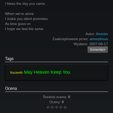
I bless the day you came
When we're alone
I make you silent promises
As time goes on
I hope we feel the same
Autor:
Anonim
Zaakceptowane przez:
amorphous
Wysłano:
2007-08-17
Komentarz
Tags
May Heaven Keep You
Nazareth
Ocena
Średnia ocena:
0
Oceny:
0