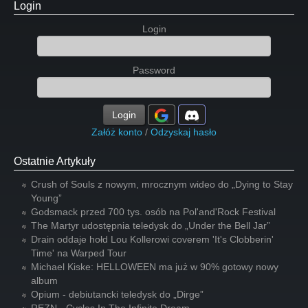
Login
Login
Password
Login
Załóż konto
/
Odzyskaj hasło
Ostatnie Artykuły
Crush of Souls z nowym, mrocznym wideo do „Dying to Stay
Young”
Godsmack przed 700 tys. osób na Pol'and'Rock Festival
The Martyr udostępnia teledysk do „Under the Bell Jar”
Drain oddaje hołd Lou Kollerowi coverem 'It's Clobberin'
Time' na Warped Tour
Michael Kiske: HELLOWEEN ma już w 90% gotowy nowy
album
Opium - debiutancki teledysk do „Dirge”