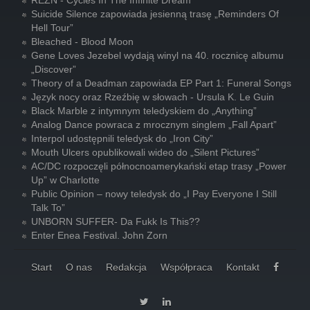
REZN - Cycles In The Infinite Dream
Suicide Silence zapowiada jesienną trasę „Reminders Of
Hell Tour”
Bleached - Blood Moon
Gene Loves Jezebel wydają winyl na 40. rocznicę albumu
„Discover”
Theory of a Deadman zapowiada EP Part 1: Funeral Songs
Język nocy oraz Rzeźbię w słowach - Ursula K. Le Guin
Black Marble z intymnym teledyskiem do „Anything”
Analog Dance powraca z mrocznym singlem „Fall Apart”
Interpol udostępnili teledysk do „Iron City”
Mouth Ulcers opublikowali wideo do „Silent Pictures”
AC/DC rozpoczęli północnoamerykański etap trasy „Power
Up” w Charlotte
Public Opinion – nowy teledysk do „I Pay Everyone I Still
Talk To”
UNBORN SUFFER- Da Fukk Is This??
Enter Enea Festival. John Zorn
Start
O nas
Redakcja
Współpraca
Kontakt