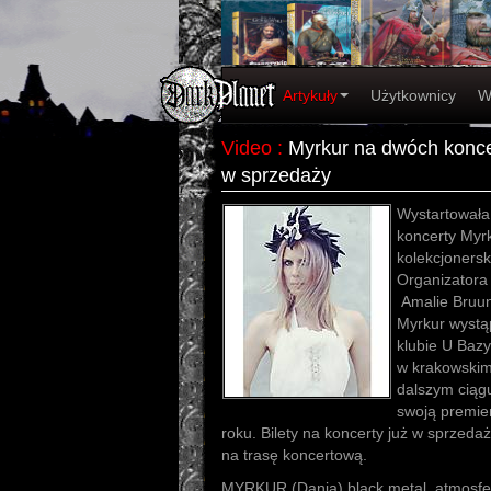
Artykuły
Użytkownicy
W
Video
:
Myrkur na dwóch koncer
w sprzedaży
Wystartowała
koncerty Myrk
kolekcjoners
Organizator
Amalie Bruu
Myrkur wystą
klubie U Bazy
w krakowskim
dalszym ciągu
swoją premie
roku. Bilety na koncerty już w sprzed
na trasę koncertową.
MYRKUR (Dania) black metal, atmosfer