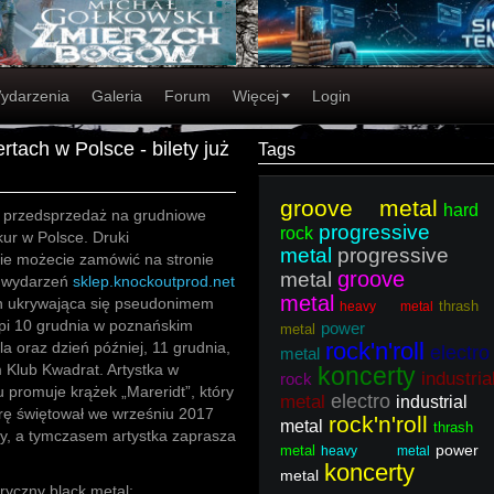
ydarzenia
Galeria
Forum
Więcej
Login
tach w Polsce - bilety już
Tags
groove metal
hard
 przedsprzedaż na grudniowe
progressive
rock
ur w Polsce. Druki
metal
progressive
kie możecie zamówić na stronie
groove
metal
a wydarzeń
sklep.knockoutprod.net
metal
n ukrywająca się pseudonimem
thrash
heavy metal
pi 10 grudnia w poznańskim
power
metal
rock'n'roll
la oraz dzień później, 11 grudnia,
electro
metal
 Klub Kwadrat. Artystka w
koncerty
industria
rock
 promuje krążek „Mareridt”, który
electro
metal
industrial
rę świętował we wrześniu 2017
rock'n'roll
metal
thrash
aży, a tymczasem artystka zaprasza
power
metal
heavy metal
koncerty
metal
yczny black metal: