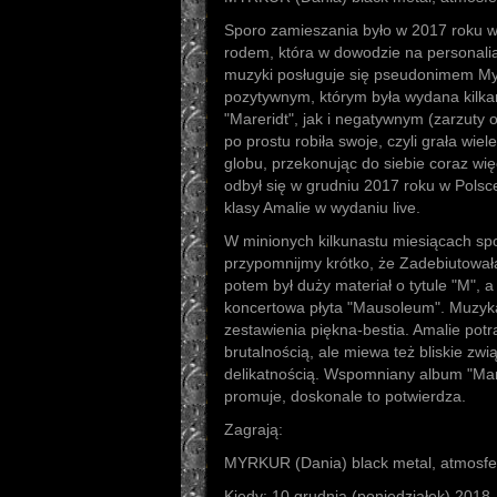
Sporo zamieszania było w 2017 roku w
rodem, która w dowodzie na personalia
muzyki posługuje się pseudonimem My
pozytywnym, którym była wydana kilka
"Mareridt", jak i negatywnym (zarzuty o b
po prostu robiła swoje, czyli grała wi
globu, przekonując do siebie coraz wi
odbył się w grudniu 2017 roku w Polsce
klasy Amalie w wydaniu live.
W minionych kilkunastu miesiącach spo
przypomnijmy krótko, że Zadebiutował
potem był duży materiał o tytule "M", a
koncertowa płyta "Mausoleum". Muzyk
zestawienia piękna-bestia. Amalie potraf
brutalnością, ale miewa też bliskie zw
delikatnością. Wspomniany album "Mare
promuje, doskonale to potwierdza.
Zagrają:
MYRKUR (Dania) black metal, atmosfe
Kiedy: 10 grudnia (poniedziałek) 2018