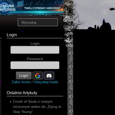
Login
Login
Password
Login
Załóż konto
/
Odzyskaj hasło
hard
l
Ostatnie Artykuły
Crush of Souls z nowym,
mrocznym wideo do „Dying to
Stay Young”