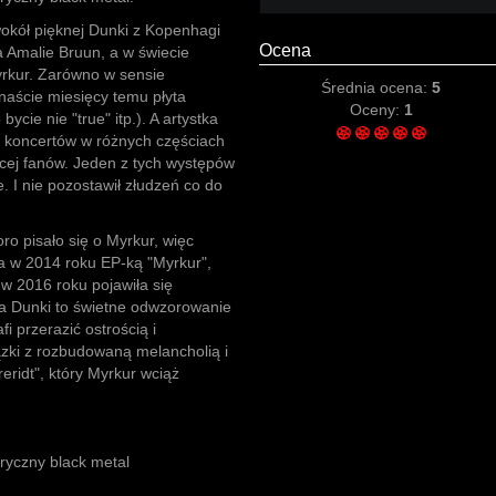
okół pięknej Dunki z Kopenhagi
Ocena
 Amalie Bruun, a w świecie
rkur. Zarówno w sensie
Średnia ocena:
5
naście miesięcy temu płyta
Oceny:
1
ycie nie "true" itp.). A artystka
ele koncertów w różnych częściach
ęcej fanów. Jeden z tych występów
. I nie pozostawił złudzeń co do
ro pisało się o Myrkur, więc
a w 2014 roku EP-ką "Myrkur",
 w 2016 roku pojawiła się
a Dunki to świetne odwzorowanie
i przerazić ostrością i
iązki z rozbudowaną melancholią i
ridt", który Myrkur wciąż
ryczny black metal