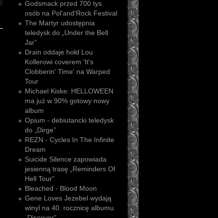
Godsmack przed 700 tys.
osób na Pol'and'Rock Festival
The Martyr udostępnia
teledysk do „Under the Bell
Jar”
Drain oddaje hołd Lou
Kollerowi coverem 'It's
Clobberin' Time' na Warped
Tour
Michael Kiske: HELLOWEEN
ma już w 90% gotowy nowy
album
Opium - debiutancki teledysk
do „Dirge”
REZN - Cycles In The Infinite
Dream
Suicide Silence zapowiada
jesienną trasę „Reminders Of
Hell Tour”
Bleached - Blood Moon
Gene Loves Jezebel wydają
winyl na 40. rocznicę albumu
„Discover”