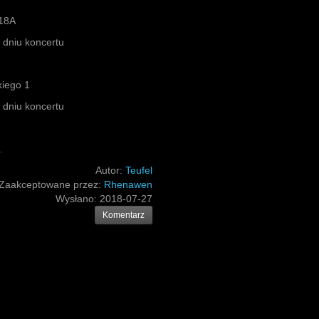
 18A
w dniu koncertu
kiego 1
w dniu koncertu
.
Autor:
Teufel
Zaakceptowane przez:
Rhenawen
Wysłano:
2018-07-27
Komentarz