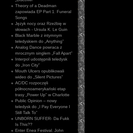
Theory of a Deadman
zapowiada EP Part 1: Funeral
Songs
Język nocy oraz Rzeźbię w
słowach - Ursula K. Le Guin
Black Marble z intymnym
teledyskiem do „Anything”
Analog Dance powraca z
mrocznym singlem „Fall Apart”
Interpol udostępnili teledysk
do „Iron City”
Mouth Ulcers opublikowali
wideo do „Silent Pictures”
AC/DC rozpoczęli
północnoamerykański etap
trasy „Power Up” w Charlotte
Public Opinion – nowy
teledysk do „I Pay Everyone I
Still Talk To”
UNBORN SUFFER- Da Fukk
Is This??
Enter Enea Festival. John