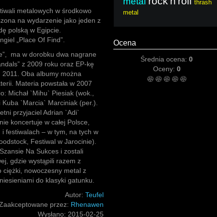
rock'n'roll
metal
thrash
estiwali metalowych w środkowo
metal
oszona na wydarzenie jako jeden z
ę polską w Egipcie.
giel „Place Of Find”.
Ocena
se”, ma w dorobku dwa nagrane
Średnia ocena:
0
ndals” z 2009 roku oraz EP-kę
Oceny:
0
ku 2011. Oba albumy można
erii. Materia powstała w 2007
o: Michał `Mihu` Piesiak (wok.,
i Kuba `Marcia` Marciniak (per.).
ni przyjaciel Adrian `Adi`
nie koncertuje w całej Polsce,
i festiwalach – w tym, na tych w
odstock, Festiwal w Jarocinie).
 Szansie Na Sukces i zostali
j, gdzie wystąpili razem z
 ciężki, nowoczesny metal z
niesieniami do klasyki gatunku.
Autor:
Teufel
Zaakceptowane przez:
Rhenawen
Wysłano:
2015-02-25