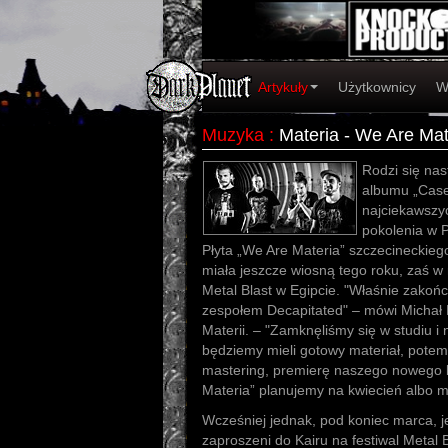
Artykuły
Użytkownicy
W
Muzyka
:
Materia - We Are Mat
Rodzi się nas
albumu „Case
najciekawszy
pokolenia w P
Płyta „We Are Materia” szczecineckieg
miała jeszcze wiosną tego roku, zaś w
Metal Blast w Egipcie. "Właśnie zakoń
zespołem Decapitated" – mówi Michał Pi
Materii. – "Zamknęliśmy się w studiu 
będziemy mieli gotowy materiał, potem 
mastering, premierę naszego nowego kr
Materia” planujemy na kwiecień albo m
Wcześniej jednak, pod koniec marca, j
zaproszeni do Kairu na festiwal Metal 