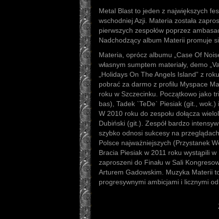
Metal Blast to jeden z największych f
wschodniej Azji. Materia została zapr
pierwszych zespołów poprzez ambasad
Nadchodzący album Materii promuje sin
Materia, oprócz albumu „Case Of Noi
własnym sumptem materiały, demo „Va
„Holidays On The Angels Island” z ro
pobrać za darmo z profilu Myspace Mat
roku w Szczecinku. Początkowo jako tri
bas), Tadek `TeDe` Piesiak (git., wok.) 
W 2010 roku do zespołu dołącza wielolet
Dubiński (git.). Zespół bardzo intensyw
szybko odnosi sukcesy na przeglądach 
Polsce najważniejszych (Przystanek Wo
Bracia Piesiak w 2011 roku wystąpili w
zaproszeni do Finału w Sali Kongresowe
Arturem Gadowskim. Muzyka Materii to
progresywnymi ambicjami i licznymi od