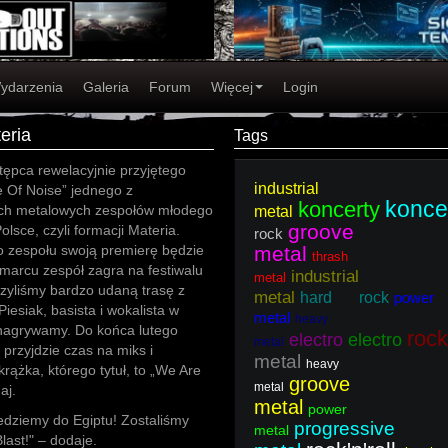
ydarzenia
Galeria
Forum
Więcej
Login
eria
Tags
tępca rewelacyjnie przyjętego
industrial
 Of Noise” jednego z
konce
koncerty
ch metalowych zespołów młodego
metal
groove
olsce, czyli formacji Materia.
rock
o zespołu swoją premierę będzie
metal
thrash
 marcu zespół zagra na festiwalu
industrial
metal
czyliśmy bardzo udaną trasę z
metal
hard rock
power
esiak, basista i wokalista w
metal
heavy
i nagrywamy. Do końca lutego
rock'
electro
electro
metal
przyjdzie czas na miks i
metal
heavy
ążka, którego tytuł, to „We Are
groove
metal
aj.
metal
power
edziemy do Egiptu! Zostaliśmy
progressive
metal
Blast!" – dodaje.