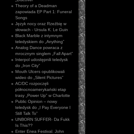
Theory of a Deadman
zapowiada EP Part 1: Funeral
Songs
Język nocy oraz Rzeźbię w
słowach - Ursula K. Le Guin
Black Marble z intymnym
teledyskiem do „Anything”
Analog Dance powraca z
mrocznym singlem „Fall Apart”
Interpol udostępnili teledysk
do „Iron City”
Mouth Ulcers opublikowali
wideo do „Silent Pictures”
AC/DC rozpoczęli
północnoamerykański etap
trasy „Power Up” w Charlotte
Public Opinion – nowy
teledysk do „I Pay Everyone I
Still Talk To”
UNBORN SUFFER- Da Fukk
Is This??
Enter Enea Festival. John