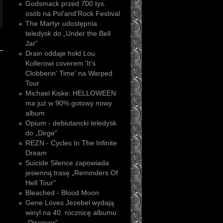
Godsmack przed 700 tys.
osób na Pol'and'Rock Festival
The Martyr udostępnia
teledysk do „Under the Bell
Jar”
Drain oddaje hołd Lou
Kollerowi coverem 'It's
Clobberin' Time' na Warped
Tour
Michael Kiske: HELLOWEEN
ma już w 90% gotowy nowy
album
Opium - debiutancki teledysk
do „Dirge”
REZN - Cycles In The Infinite
Dream
Suicide Silence zapowiada
jesienną trasę „Reminders Of
Hell Tour”
Bleached - Blood Moon
Gene Loves Jezebel wydają
winyl na 40. rocznicę albumu
„Discover”