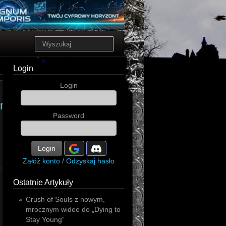
Login
Login
rty
hard
Password
Login
Załóż konto
/
Odzyskaj hasło
n'roll
progressive
Ostatnie Artykuły
Crush of Souls z nowym,
mrocznym wideo do „Dying to
Stay Young”