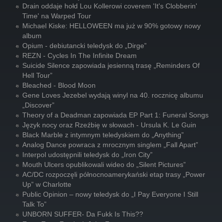
Drain oddaje hołd Lou Kollerowi coverem 'It's Clobberin'
Time' na Warped Tour
Michael Kiske: HELLOWEEN ma już w 90% gotowy nowy
album
Opium - debiutancki teledysk do „Dirge”
REZN - Cycles In The Infinite Dream
Suicide Silence zapowiada jesienną trasę „Reminders Of
Hell Tour”
Bleached - Blood Moon
Gene Loves Jezebel wydają winyl na 40. rocznicę albumu
„Discover”
Theory of a Deadman zapowiada EP Part 1: Funeral Songs
Język nocy oraz Rzeźbię w słowach - Ursula K. Le Guin
Black Marble z intymnym teledyskiem do „Anything”
Analog Dance powraca z mrocznym singlem „Fall Apart”
Interpol udostępnili teledysk do „Iron City”
Mouth Ulcers opublikowali wideo do „Silent Pictures”
AC/DC rozpoczęli północnoamerykański etap trasy „Power
Up” w Charlotte
Public Opinion – nowy teledysk do „I Pay Everyone I Still
Talk To”
UNBORN SUFFER- Da Fukk Is This??