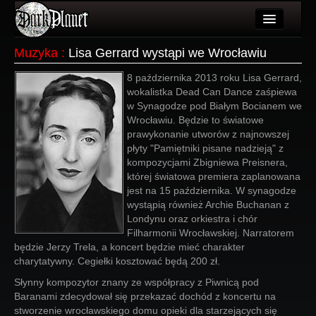
Artykuły
Muzyka
:
Lisa Gerrard wystąpi we Wrocławiu
Użytkownicy
8 października 2013 roku Lisa Gerrard,
wokalistka Dead Can Dance zaśpiewa
Wydarzenia
w Synagodze pod Białym Bocianem we
Wrocławiu. Będzie to światowe
Galeria
prawykonanie utworów z najnowszej
płyty "Pamiętniki pisane nadzieją" z
Forum
kompozycjami Zbigniewa Preisnera,
której światowa premiera zaplanowana
Więcej
jest na 15 października. W synagodze
wystąpią również Archie Buchanan z
Login
Londynu oraz orkiestra i chór
Filharmonii Wrocławskiej. Narratorem
będzie Jerzy Trela, a koncert będzie mieć charakter
charytatywny. Cegiełki kosztować będą 200 zł.
Słynny kompozytor znany ze współpracy z Piwnicą pod
Baranami zdecydował się przekazać dochód z koncertu na
stworzenie wrocławskiego domu opieki dla starzejących się