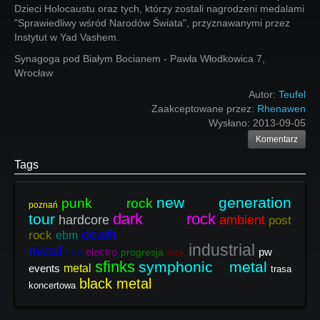
Dzieci Holocaustu oraz tych, którzy zostali nagrodzeni medalami
"Sprawiedliwy wśród Narodów Świata", przyznawanymi przez
Instytut w Yad Vashem.
Synagoga pod Białym Bocianem - Pawła Włodkowica 7,
Wrocław
Autor:
Teufel
Zaakceptowane przez:
Rhenawen
Wysłano:
2013-09-05
Komentarz
Tags
new generation
punk rock
poznań
dark rock
tour
hardcore
ambient
post
death
rock
ebm
industrial
metal
electro
pw
progresja
rock
rock
sfinks
symphonic metal
events
metal
trasa
black metal
koncertowa