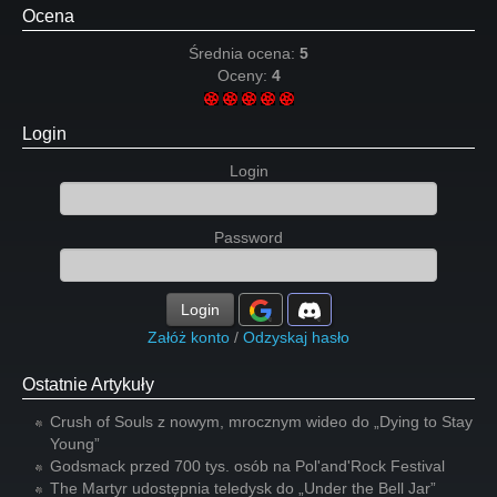
Ocena
Średnia ocena:
5
Oceny:
4
Login
Login
Password
Login
Załóż konto
/
Odzyskaj hasło
Ostatnie Artykuły
Crush of Souls z nowym, mrocznym wideo do „Dying to Stay
Young”
Godsmack przed 700 tys. osób na Pol'and'Rock Festival
The Martyr udostępnia teledysk do „Under the Bell Jar”