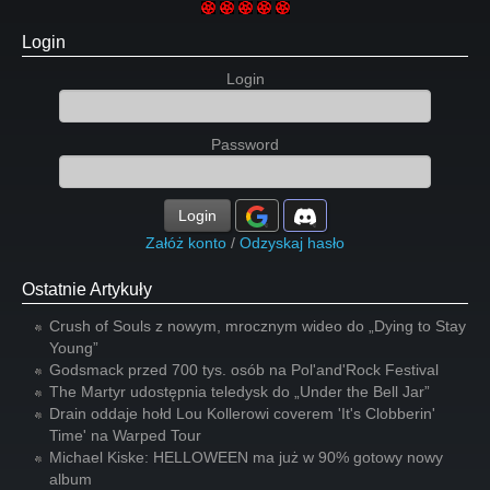
Login
Login
Password
Login
Załóż konto
/
Odzyskaj hasło
Ostatnie Artykuły
Crush of Souls z nowym, mrocznym wideo do „Dying to Stay
Young”
Godsmack przed 700 tys. osób na Pol'and'Rock Festival
The Martyr udostępnia teledysk do „Under the Bell Jar”
Drain oddaje hołd Lou Kollerowi coverem 'It's Clobberin'
Time' na Warped Tour
Michael Kiske: HELLOWEEN ma już w 90% gotowy nowy
album