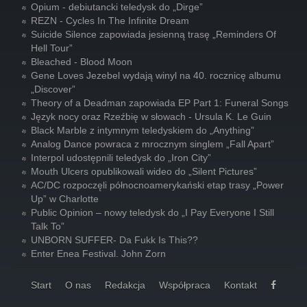
Opium - debiutancki teledysk do „Dirge”
REZN - Cycles In The Infinite Dream
Suicide Silence zapowiada jesienną trasę „Reminders Of
Hell Tour”
Bleached - Blood Moon
Gene Loves Jezebel wydają winyl na 40. rocznicę albumu
„Discover”
Theory of a Deadman zapowiada EP Part 1: Funeral Songs
Język nocy oraz Rzeźbię w słowach - Ursula K. Le Guin
Black Marble z intymnym teledyskiem do „Anything”
Analog Dance powraca z mrocznym singlem „Fall Apart”
Interpol udostępnili teledysk do „Iron City”
Mouth Ulcers opublikowali wideo do „Silent Pictures”
AC/DC rozpoczęli północnoamerykański etap trasy „Power
Up” w Charlotte
Public Opinion – nowy teledysk do „I Pay Everyone I Still
Talk To”
UNBORN SUFFER- Da Fukk Is This??
Enter Enea Festival. John Zorn
Start
O nas
Redakcja
Współpraca
Kontakt