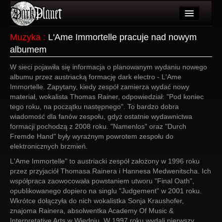
Artykuły
Muzyka
:
L'Ame Immortelle pracuje nad nowym
albumem
Użytkownicy
W sieci pojawiła się informacja o planowanym wydaniu nowego
Wydarzenia
albumu przez austriacką formację dark electro - L'Ame
Immortelle. Zapytany, kiedy zespół zamierza wydać nowy
Galeria
materiał, wokalista Thomas Rainer, odpowiedział: "Pod koniec
tego roku, na początku następnego". To bardzo dobra
Forum
wiadomość dla fanów zespołu, gdyż ostatnie wydawnictwa
formacji pochodzą z 2008 roku. "Namenlos" oraz "Durch
Więcej
Fremde Hand" były wyraźnym powrotem zespołu do
elektronicznych brzmień.
Login
L'Ame Immortelle" to austriacki zespół założony w 1996 roku
przez przyjaciół Thomasa Rainera i Hannesa Medwenitscha. Ich
współpraca zaowocowała powstaniem utworu "Final Oath",
opublikowanego dopiero na singlu "Judgement" w 2001 roku.
Wkrótce dołączyła do nich wokalistka Sonja Kraushofer,
znajoma Rainera, absolwentka Academy Of Music &
Interpretative Arts w Wiedniu. W 1997 roku wydali pierwszy