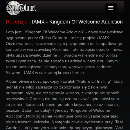
Artykuły
Recenzje
:
IAMX - Kingdom Of Welcome Addiction
Użytkownicy
I oto jest! "Kingdom Of Welcome Addiction" - nowe wydawnictwo
sygnowane przez Chrisa Cornera i resztę projektu IAMX.
Wydarzenia
Oczekiwane z jeszcze większym pożądaniem od listopadowego
koncertu w warszawskiej Proximie. I oto napięcie opadło - nowa
Galeria
płyta ujrzała światło dzienne i... wpadła w niejedne ucho. Raz
żywa i rytmiczna, że nie sposób usiedzieć w bezruchu, innym
Forum
razem nostalgiczna i klimatyczna, wprawiająca w zadumę.
Słowem - IAMX w całkowitej krasie i formie.
Więcej
Album otwiera dość spokojny kawałek "Nature Of Inviting", który
jednak nie tylko zaprasza do zapoznania się z kolejnymi
Login
numerami płyty, ale też wprawia w trans, z którego nie sposób
się wywinąć. Zresztą nie ma się czemu dziwić, tytuł mówi sam
za siebie - kuszące bujanie, ponętne kołysanie, że aż chce się
jeszcze. Zatem co dalej? Tytułowy "Kingdom of Welcome
Adicction", który zgrabnie kontynuuje owo kołysanie opierając
się na frazach walczyka. Następnie chwila wyciszenia przy "Tear
Garden", utrzymanym w klimacie trip-hopowym, gitarowym "An I