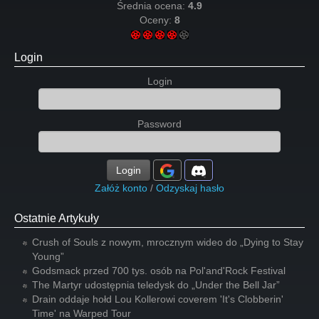
Średnia ocena:
4.9
Oceny:
8
Login
Login
Password
Login
Załóż konto
/
Odzyskaj hasło
Ostatnie Artykuły
Crush of Souls z nowym, mrocznym wideo do „Dying to Stay
Young”
Godsmack przed 700 tys. osób na Pol'and'Rock Festival
The Martyr udostępnia teledysk do „Under the Bell Jar”
Drain oddaje hołd Lou Kollerowi coverem 'It's Clobberin'
Time' na Warped Tour