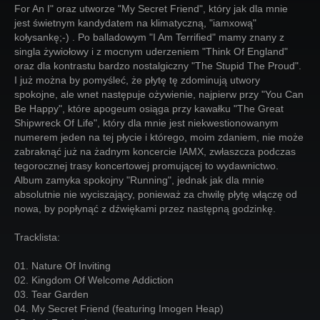
For An I" oraz utworze "My Secret Friend", który jak dla mnie
jest świetnym kandydatem na klimatyczną, "iamxową"
kołysankę;-) . Po balladowym "I Am Terrified" mamy znany z
singla żywiołowy i z mocnym uderzeniem "Think Of England"
oraz dla kontrastu bardzo nostalgiczny "The Stupid The Proud".
I już można by pomyśleć, że płytę tę zdominują utwory
spokojne, ale wnet następuje ożywienie, najpierw przy "You Can
Be Happy", które apogeum osiąga przy kawałku "The Great
Shipwreck Of Life", który dla mnie jest niekwestionowanym
numerem jeden na tej płycie i którego, moim zdaniem, nie może
zabraknąć już na żadnym koncercie IAMX, zwłaszcza podczas
tegorocznej trasy koncertowej promującej to wydawnictwo.
Album zamyka spokojny "Running", jednak jak dla mnie
absolutnie nie wyciszający, ponieważ za chwilę płytę włączę od
nowa, by popłynąć z dźwiękami przez następną godzinkę.
Tracklista:
01. Nature Of Inviting
02. Kingdom Of Welcome Addiction
03. Tear Garden
04. My Secret Friend (featuring Imogen Heap)