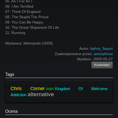
05. An I For An I
06. I Am Terrified
07. Think Of England
08. The Stupid The Proud
09. You Can Be Happy
10. The Great Shipwreck Of Life
11. Running
Wydawca: Metropolis (2009)
Autor:
Aphra_Sayuri
Zaakceptowane przez:
amorphous
Wysłano:
2009-05-27
Komentarz
Tags
Chris Corner
Kingdom Of Welcome
IAMX
alternative
Addiction
Ocena