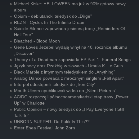
Michael Kiske: HELLOWEEN ma już w 90% gotowy nowy
album
Opium - debiutancki teledysk do „Dirge”
REZN - Cycles In The Infinite Dream
Suicide Silence zapowiada jesienną trasę „Reminders Of
Hell Tour”
Bleached - Blood Moon
Gene Loves Jezebel wydają winyl na 40. rocznicę albumu
„Discover”
Theory of a Deadman zapowiada EP Part 1: Funeral Songs
Język nocy oraz Rzeźbię w słowach - Ursula K. Le Guin
Black Marble z intymnym teledyskiem do „Anything”
Analog Dance powraca z mrocznym singlem „Fall Apart”
Interpol udostępnili teledysk do „Iron City”
Mouth Ulcers opublikowali wideo do „Silent Pictures”
AC/DC rozpoczęli północnoamerykański etap trasy „Power
Up” w Charlotte
Public Opinion – nowy teledysk do „I Pay Everyone I Still
Talk To”
UNBORN SUFFER- Da Fukk Is This??
Enter Enea Festival. John Zorn