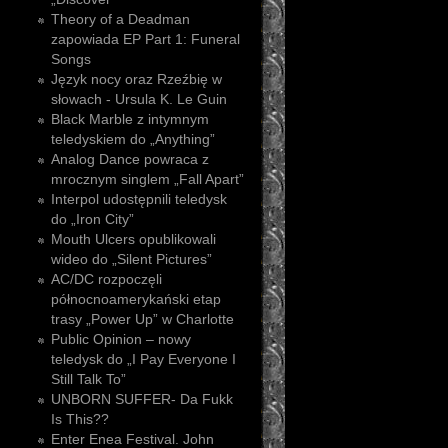
Theory of a Deadman
zapowiada EP Part 1: Funeral
Songs
Język nocy oraz Rzeźbię w
słowach - Ursula K. Le Guin
Black Marble z intymnym
teledyskiem do „Anything”
Analog Dance powraca z
mrocznym singlem „Fall Apart”
Interpol udostępnili teledysk
do „Iron City”
Mouth Ulcers opublikowali
wideo do „Silent Pictures”
AC/DC rozpoczęli
północnoamerykański etap
trasy „Power Up” w Charlotte
Public Opinion – nowy
teledysk do „I Pay Everyone I
Still Talk To”
UNBORN SUFFER- Da Fukk
Is This??
Enter Enea Festival. John