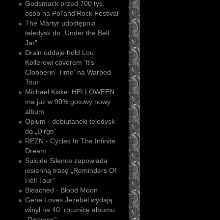
Godsmack przed 700 tys.
osób na Pol'and'Rock Festival
The Martyr udostępnia
teledysk do „Under the Bell
Jar”
Drain oddaje hołd Lou
Kollerowi coverem 'It's
Clobberin' Time' na Warped
Tour
Michael Kiske: HELLOWEEN
ma już w 90% gotowy nowy
album
Opium - debiutancki teledysk
do „Dirge”
REZN - Cycles In The Infinite
Dream
Suicide Silence zapowiada
jesienną trasę „Reminders Of
Hell Tour”
Bleached - Blood Moon
Gene Loves Jezebel wydają
winyl na 40. rocznicę albumu
„Discover”