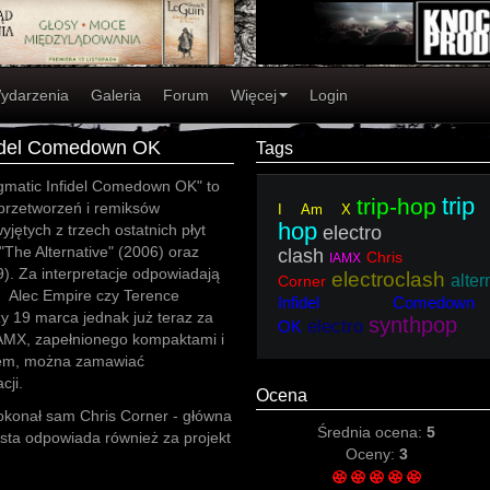
ydarzenia
Galeria
Forum
Więcej
Login
fidel Comedown OK
Tags
matic Infidel Comedown OK" to
trip
trip-hop
przetworzeń i remiksów
I Am X
hop
yjętych z trzech ostatnich płyt
electro
"The Alternative" (2006) oraz
clash
Chris
IAMX
). Za interpretacje odpowiadają
electroclash
alter
Corner
t, Alec Empire czy Terence
Infidel Comedown
y 19 marca jednak już teraz za
synthpop
electro
OK
AMX, zapełnionego kompaktami i
ktem, można zamawiać
cji.
Ocena
dokonał sam Chris Corner - główna
Średnia ocena:
5
ysta odpowiada również za projekt
Oceny:
3