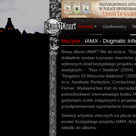
Artykuły
Użytkownicy
W
Muzyka
:
IAMX - Dogmatic In
Nowy album IAMX? Nie do końca. "Dog
dokładnie zestaw trzynastu reworków, 
wybranych dzieł brytyjskiego projektu w
studyjnych - "Kiss + Swallow" (2004), 
"Kingdom Of Welcome Addiction" (2009
m.in. Aesthetic Perfection, Combichris
Fixmer. Wydawnictwo trafi do sprzedaż
pośrednictwem internetowego butiku I
gadżetami ściśle związanymi z proje
przedpremierowe egzemplarze kompila
Selekcji artystów obecnych na płycie 
postać brytyjskiego projektu IAMX. Art
okładki do albumu.