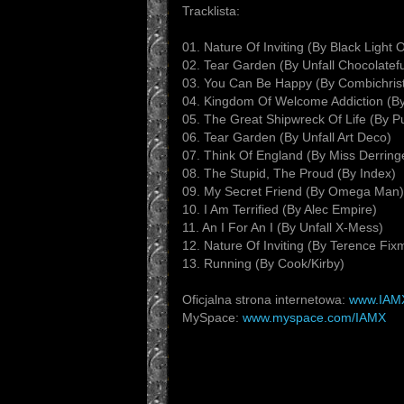
Tracklista:
01. Nature Of Inviting (By Black Light
02. Tear Garden (By Unfall Chocolatef
03. You Can Be Happy (By Combichris
04. Kingdom Of Welcome Addiction (By 
05. The Great Shipwreck Of Life (By Pu
06. Tear Garden (By Unfall Art Deco)
07. Think Of England (By Miss Derring
08. The Stupid, The Proud (By Index)
09. My Secret Friend (By Omega Man)
10. I Am Terrified (By Alec Empire)
11. An I For An I (By Unfall X-Mess)
12. Nature Of Inviting (By Terence Fix
13. Running (By Cook/Kirby)
Oficjalna strona internetowa:
www.
IAM
MySpace:
www.myspace.com/
IAMX