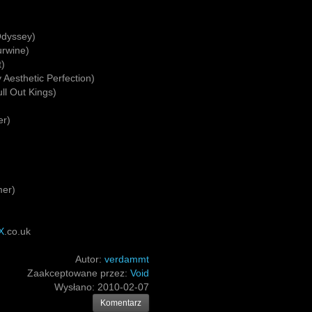
 Odyssey)
urwine)
t)
Aesthetic Perfection)
ll Out Kings)
er)
mer)
X
.co.uk
Autor:
verdammt
Zaakceptowane przez:
Void
Wysłano:
2010-02-07
Komentarz