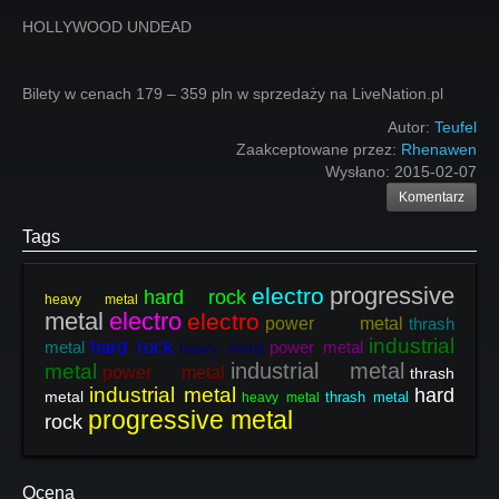
HOLLYWOOD UNDEAD
Bilety w cenach 179 – 359 pln w sprzedaży na LiveNation.pl
Autor:
Teufel
Zaakceptowane przez:
Rhenawen
Wysłano:
2015-02-07
Komentarz
Tags
progressive
electro
hard rock
heavy metal
metal
electro
electro
power metal
thrash
industrial
hard rock
metal
power metal
heavy metal
industrial metal
metal
power metal
thrash
industrial metal
hard
metal
thrash metal
heavy metal
progressive metal
rock
Ocena