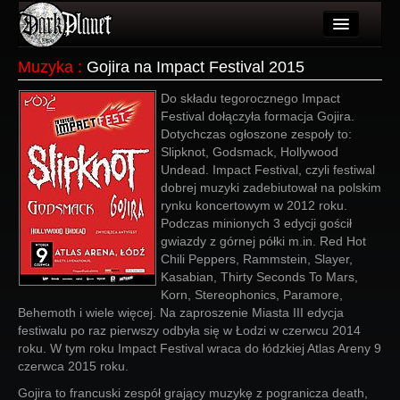
Artykuły
Muzyka
:
Gojira na Impact Festival 2015
Użytkownicy
Do składu tegorocznego Impact
Festival dołączyła formacja Gojira.
Wydarzenia
Dotychczas ogłoszone zespoły to:
Slipknot, Godsmack, Hollywood
Galeria
Undead. Impact Festival, czyli festiwal
dobrej muzyki zadebiutował na polskim
Forum
rynku koncertowym w 2012 roku.
Podczas minionych 3 edycji gościł
Więcej
gwiazdy z górnej półki m.in. Red Hot
Chili Peppers, Rammstein, Slayer,
Login
Kasabian, Thirty Seconds To Mars,
Korn, Stereophonics, Paramore,
Behemoth i wiele więcej. Na zaproszenie Miasta III edycja
festiwalu po raz pierwszy odbyła się w Łodzi w czerwcu 2014
roku. W tym roku Impact Festival wraca do łódzkiej Atlas Areny 9
czerwca 2015 roku.
Gojira to francuski zespół grający muzykę z pogranicza death,