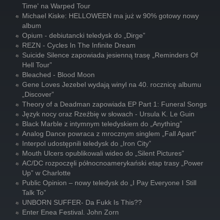
Time' na Warped Tour
Michael Kiske: HELLOWEEN ma już w 90% gotowy nowy
album
Opium - debiutancki teledysk do „Dirge”
REZN - Cycles In The Infinite Dream
Suicide Silence zapowiada jesienną trasę „Reminders Of
Hell Tour”
Bleached - Blood Moon
Gene Loves Jezebel wydają winyl na 40. rocznicę albumu
„Discover”
Theory of a Deadman zapowiada EP Part 1: Funeral Songs
Język nocy oraz Rzeźbię w słowach - Ursula K. Le Guin
Black Marble z intymnym teledyskiem do „Anything”
Analog Dance powraca z mrocznym singlem „Fall Apart”
Interpol udostępnili teledysk do „Iron City”
Mouth Ulcers opublikowali wideo do „Silent Pictures”
AC/DC rozpoczęli północnoamerykański etap trasy „Power
Up” w Charlotte
Public Opinion – nowy teledysk do „I Pay Everyone I Still
Talk To”
UNBORN SUFFER- Da Fukk Is This??
Enter Enea Festival. John Zorn