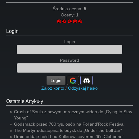
Średnia ocena:
5
Oceny:
1
Login
Login
Password
Login
Załóż konto
/
Odzyskaj hasło
Ostatnie Artykuły
Crush of Souls z nowym, mrocznym wideo do „Dying to Stay
Young”
Godsmack przed 700 tys. osób na Pol'and'Rock Festival
The Martyr udostępnia teledysk do „Under the Bell Jar”
Drain oddaje hołd Lou Kollerowi coverem 'It's Clobberin'