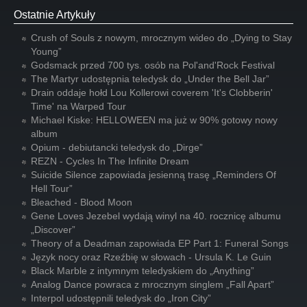
Ostatnie Artykuły
Crush of Souls z nowym, mrocznym wideo do „Dying to Stay
Young”
Godsmack przed 700 tys. osób na Pol'and'Rock Festival
The Martyr udostępnia teledysk do „Under the Bell Jar”
Drain oddaje hołd Lou Kollerowi coverem 'It's Clobberin'
Time' na Warped Tour
Michael Kiske: HELLOWEEN ma już w 90% gotowy nowy
album
Opium - debiutancki teledysk do „Dirge”
REZN - Cycles In The Infinite Dream
Suicide Silence zapowiada jesienną trasę „Reminders Of
Hell Tour”
Bleached - Blood Moon
Gene Loves Jezebel wydają winyl na 40. rocznicę albumu
„Discover”
Theory of a Deadman zapowiada EP Part 1: Funeral Songs
Język nocy oraz Rzeźbię w słowach - Ursula K. Le Guin
Black Marble z intymnym teledyskiem do „Anything”
Analog Dance powraca z mrocznym singlem „Fall Apart”
Interpol udostępnili teledysk do „Iron City”