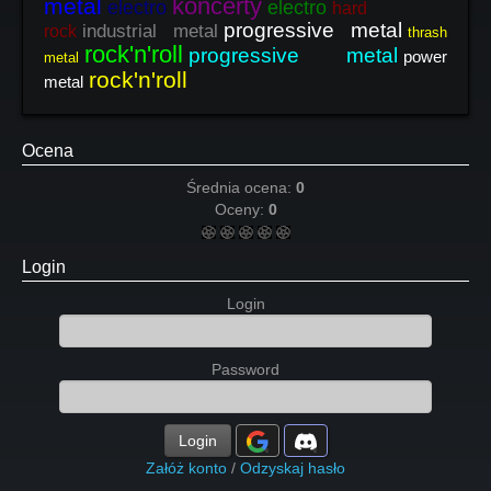
koncerty
metal
electro
electro
hard
progressive metal
industrial metal
rock
thrash
rock'n'roll
progressive metal
power
metal
rock'n'roll
metal
Ocena
Średnia ocena:
0
Oceny:
0
Login
Login
Password
Login
Załóż konto
/
Odzyskaj hasło