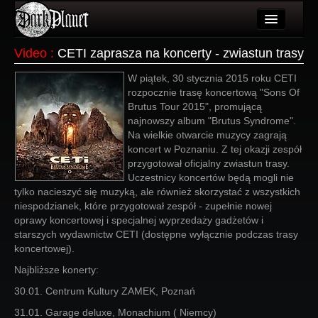
Artykuły
Video
:
CETI zaprasza na koncerty - zwiastun trasy
Użytkownicy
W piątek, 30 stycznia 2015 roku CETI
rozpocznie trasę koncertową "Sons Of
Wydarzenia
Brutus Tour 2015", promującą
najnowszy album "Brutus Syndrome".
Galeria
Na wielkie otwarcie muzycy zagrają
koncert w Poznaniu. Z tej okazji zespół
Forum
przygotował oficjalny zwiastun trasy.
Uczestnicy koncertów będą mogli nie
Więcej
tylko nacieszyć się muzyką, ale również skorzystać z wszystkich
niespodzianek, które przygotował zespół - zupełnie nowej
Login
oprawy koncertowej i specjalnej wyprzedaży gadżetów i
starszych wydawnictw CETI (dostępne wyłącznie podczas trasy
koncertowej).
Najbliższe konerty:
30.01. Centrum Kultury ZAMEK, Poznań
31.01. Garage deluxe, Monachium ( Niemcy)