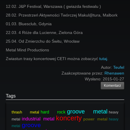
12.02. J&P Festival, Warszawa ( gwiazda festiwalu )
28.02. Przestrzeń Aktywności Twórczej Makul@tura, Malbork
01.03. Bluesclub, Gdynia
22.03. 4 Róże dla Lucienne, Zielona Góra
25.04. Od Zmierzchu do Świtu, Wrocław
Metal Mind Productions
Zwiastun trasy koncertowej CETI można zobaczyć
tutaj.
Autor:
Teufel
Zaakceptowane przez:
Rhenawen
Wysłano:
2015-01-27
Komentarz
Tags
groove metal
hard rock
thrash metal
heavy
koncerty
industrial metal
power metal
metal
heavy
groove
metal