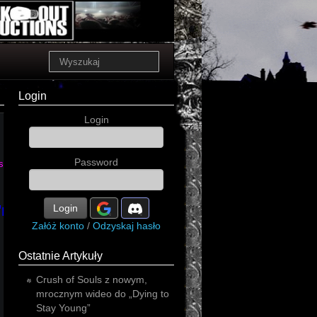
Login
Login
Password
sh
roll
rock'n'roll
Login
thrash
Załóż konto
/
Odzyskaj hasło
Ostatnie Artykuły
Crush of Souls z nowym,
mrocznym wideo do „Dying to
Stay Young”