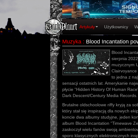
Artykuły
Użytkownicy
W
Muzyka
:
Blood Incantation po
Blood Incanta
sierpnia 2022
muzycznym Uc
Clairvoyance 
to jedna z n
sensacji ostatnich lat. Amerykanie najw
płycie “Hidden History Of Human Rac
Dark Descent/Century Media Records
Brutalne oldschoolowe riffy kryją za s
który stał się inspiracją dla nowych e
koncie dwa albumy studyjne, jeden kon
album Blood Incantation “Timewave Zer
zaskoczył wielu fanów swoją ambientow
sporo klasycznych elektronicznych inspi