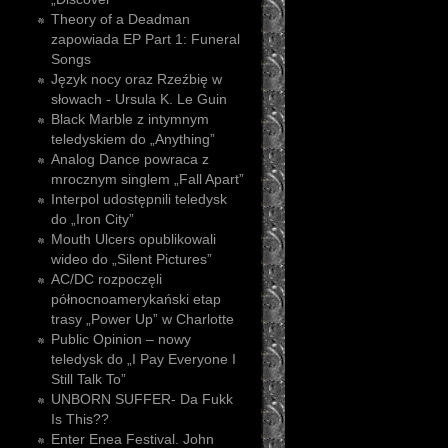
Theory of a Deadman
zapowiada EP Part 1: Funeral
Songs
Język nocy oraz Rzeźbię w
słowach - Ursula K. Le Guin
Black Marble z intymnym
teledyskiem do „Anything”
Analog Dance powraca z
mrocznym singlem „Fall Apart”
Interpol udostępnili teledysk
do „Iron City”
Mouth Ulcers opublikowali
wideo do „Silent Pictures”
AC/DC rozpoczęli
północnoamerykański etap
trasy „Power Up” w Charlotte
Public Opinion – nowy
teledysk do „I Pay Everyone I
Still Talk To”
UNBORN SUFFER- Da Fukk
Is This??
Enter Enea Festival. John