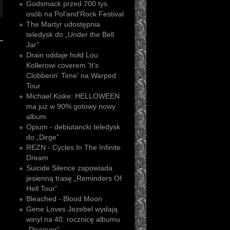
Godsmack przed 700 tys.
osób na Pol'and'Rock Festival
The Martyr udostępnia
teledysk do „Under the Bell
Jar”
Drain oddaje hołd Lou
Kollerowi coverem 'It's
Clobberin' Time' na Warped
Tour
Michael Kiske: HELLOWEEN
ma już w 90% gotowy nowy
album
Opium - debiutancki teledysk
do „Dirge”
REZN - Cycles In The Infinite
Dream
Suicide Silence zapowiada
jesienną trasę „Reminders Of
Hell Tour”
Bleached - Blood Moon
Gene Loves Jezebel wydają
winyl na 40. rocznicę albumu
„Discover”