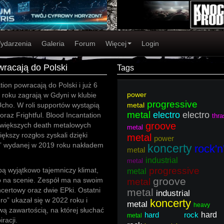
ydarzenia
Galeria
Forum
Więcej
Login
wracają do Polski
Tags
tion powracają do Polski i już 6
power
 roku zagrają w Gdyni w klubie
progressive
ho. W roli supportów wystąpią
metal
metal
electro
electro
oraz Frightful. Blood Incantation
thra
groove
ajwiększych death metalowych
metal
iększy rozgłos zyskali dzięki
metal
power
e” wydanej w 2019 roku nakładem
koncerty
rock'n'
metal
.
industrial
metal
progressive
obą wyjątkowo tajemniczy klimat,
metal
groove
kip na scenie. Zespół ma na swoim
metal
certowy oraz dwie EPki. Ostatni
metal
industrial
o” ukazał się w 2022 roku i
koncerty
metal
heavy
ą zawartością, na której słuchać
hard rock
hard
metal
racji.