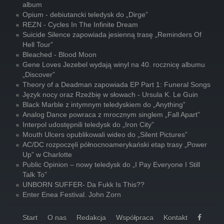
album
Opium - debiutancki teledysk do „Dirge”
REZN - Cycles In The Infinite Dream
Suicide Silence zapowiada jesienną trasę „Reminders Of
Hell Tour”
Bleached - Blood Moon
Gene Loves Jezebel wydają winyl na 40. rocznicę albumu
„Discover”
Theory of a Deadman zapowiada EP Part 1: Funeral Songs
Język nocy oraz Rzeźbię w słowach - Ursula K. Le Guin
Black Marble z intymnym teledyskiem do „Anything”
Analog Dance powraca z mrocznym singlem „Fall Apart”
Interpol udostępnili teledysk do „Iron City”
Mouth Ulcers opublikowali wideo do „Silent Pictures”
AC/DC rozpoczęli północnoamerykański etap trasy „Power
Up” w Charlotte
Public Opinion – nowy teledysk do „I Pay Everyone I Still
Talk To”
UNBORN SUFFER- Da Fukk Is This??
Enter Enea Festival. John Zorn
Start
O nas
Redakcja
Współpraca
Kontakt