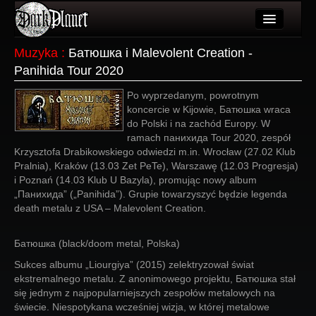
Artykuły
Muzyka
:
Батюшка i Malevolent Creation -
Panihida Tour 2020
Użytkownicy
Po wyprzedanym, powrotnym
Wydarzenia
koncercie w Kijowie, Батюшка wraca
do Polski i na zachód Europy. W
Galeria
ramach панихида Tour 2020, zespół
Krzysztofa Drabikowskiego odwiedzi m.in. Wrocław (27.02 Klub
Forum
Pralnia), Kraków (13.03 Zet PeTe), Warszawę (12.03 Progresja)
i Poznań (14.03 Klub U Bazyla), promując nowy album
Więcej
„Панихида” („Panihida”). Grupie towarzyszyć będzie legenda
death metalu z USA – Malevolent Creation.
Login
Батюшка (black/doom metal, Polska)
Sukces albumu „Liourgiya” (2015) zelektryzował świat
ekstremalnego metalu. Z anonimowego projektu, Батюшка stał
się jednym z najpopularniejszych zespołów metalowych na
świecie. Niespotykana wcześniej wizja, w której metalowe