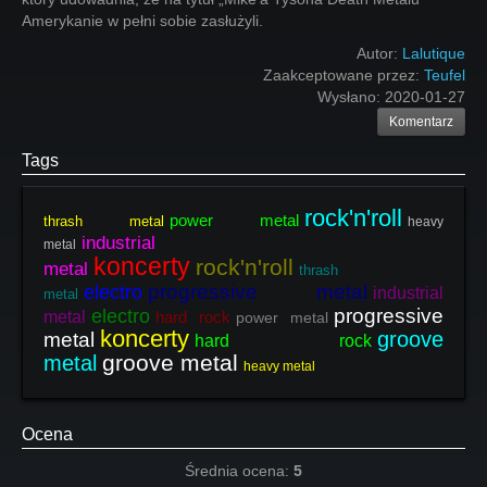
Amerykanie w pełni sobie zasłużyli.
Autor:
Lalutique
Zaakceptowane przez:
Teufel
Wysłano:
2020-01-27
Komentarz
Tags
rock'n'roll
power metal
thrash metal
heavy
industrial
metal
koncerty
rock'n'roll
metal
thrash
progressive metal
electro
industrial
metal
progressive
electro
metal
hard rock
power metal
koncerty
groove
metal
hard rock
groove metal
metal
heavy metal
Ocena
Średnia ocena:
5