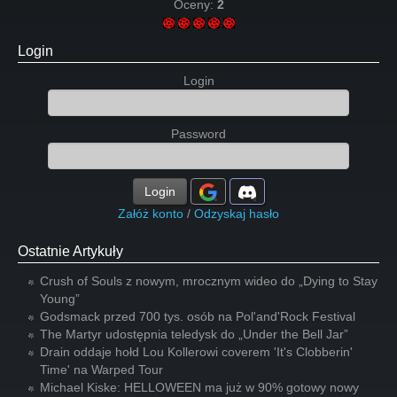
Oceny:
2
Login
Login
Password
Login
Załóż konto
/
Odzyskaj hasło
Ostatnie Artykuły
Crush of Souls z nowym, mrocznym wideo do „Dying to Stay
Young”
Godsmack przed 700 tys. osób na Pol'and'Rock Festival
The Martyr udostępnia teledysk do „Under the Bell Jar”
Drain oddaje hołd Lou Kollerowi coverem 'It's Clobberin'
Time' na Warped Tour
Michael Kiske: HELLOWEEN ma już w 90% gotowy nowy