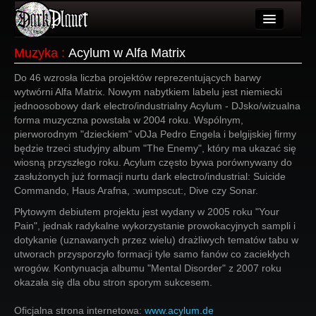
Artykuły
Muzyka
:
Acylum w Alfa Matrix
Użytkownicy
Do 46 wzrosła liczba projektów reprezentujących barwy
wytwórni Alfa Matrix. Nowym nabytkiem labelu jest niemiecki
Wydarzenia
jednoosobowy dark electro/industrialny Acylum - DJsko/wizualna
forma muzyczna powstała w 2004 roku. Wspólnym,
Galeria
pierworodnym "dzieckiem" vDJa Pedro Engela i belgijskiej firmy
będzie trzeci studyjny album "The Enemy", który ma ukazać się
Forum
wiosną przyszłego roku. Acylum często bywa porównywany do
zasłużonych już formacji nurtu dark electro/industrial: Suicide
Więcej
Commando, Haus Arafna, :wumpscut:, Dive czy Sonar.
Płytowym debiutem projektu jest wydany w 2005 roku "Your
Login
Pain", jednak radykalne wykorzystanie prowokacyjnych sampli i
dotykanie (uznawanych przez wielu) drażliwych tematów tabu w
utworach przysporzyło formacji tyle samo fanów co zaciekłych
wrogów. Kontynuacja albumu "Mental Disorder" z 2007 roku
okazała się dla obu stron sporym sukcesem.
Oficjalna strona internetowa:
www.acylum.de