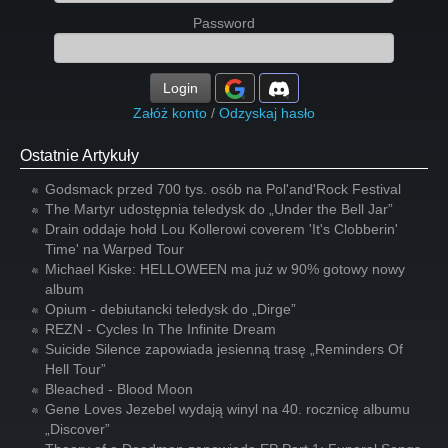
Password
Login
Załóż konto
/
Odzyskaj hasło
Ostatnie Artykuły
Godsmack przed 700 tys. osób na Pol'and'Rock Festival
The Martyr udostępnia teledysk do „Under the Bell Jar”
Drain oddaje hołd Lou Kollerowi coverem 'It's Clobberin'
Time' na Warped Tour
Michael Kiske: HELLOWEEN ma już w 90% gotowy nowy
album
Opium - debiutancki teledysk do „Dirge”
REZN - Cycles In The Infinite Dream
Suicide Silence zapowiada jesienną trasę „Reminders Of
Hell Tour”
Bleached - Blood Moon
Gene Loves Jezebel wydają winyl na 40. rocznicę albumu
„Discover”