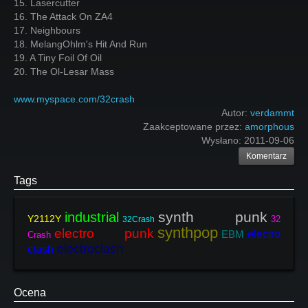
15. Lasercutter
16. The Attack On ZA4
17. Neighbours
18. MelangOhlm's Hit And Run
19. A Tiny Foil Of Oil
20. The Ol-Lesar Mass
www.myspace.com/32crash
Autor:
verdammt
Zaakceptowane przez:
amorphous
Wysłano:
2011-09-06
Komentarz
Tags
synth punk
industrial
Y2112Y
32
32Crash
synthpop
electro punk
EBM
electro
Crash
electroclash
clash
Ocena