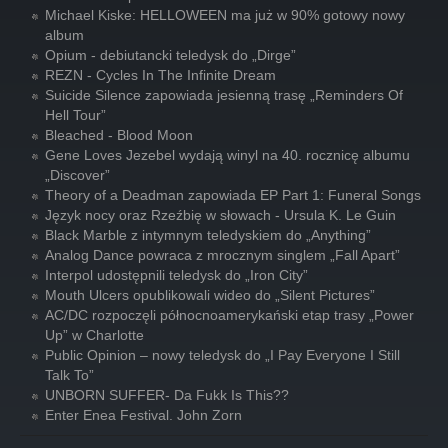
Michael Kiske: HELLOWEEN ma już w 90% gotowy nowy
album
Opium - debiutancki teledysk do „Dirge”
REZN - Cycles In The Infinite Dream
Suicide Silence zapowiada jesienną trasę „Reminders Of
Hell Tour”
Bleached - Blood Moon
Gene Loves Jezebel wydają winyl na 40. rocznicę albumu
„Discover”
Theory of a Deadman zapowiada EP Part 1: Funeral Songs
Język nocy oraz Rzeźbię w słowach - Ursula K. Le Guin
Black Marble z intymnym teledyskiem do „Anything”
Analog Dance powraca z mrocznym singlem „Fall Apart”
Interpol udostępnili teledysk do „Iron City”
Mouth Ulcers opublikowali wideo do „Silent Pictures”
AC/DC rozpoczęli północnoamerykański etap trasy „Power
Up” w Charlotte
Public Opinion – nowy teledysk do „I Pay Everyone I Still
Talk To”
UNBORN SUFFER- Da Fukk Is This??
Enter Enea Festival. John Zorn