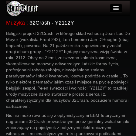
Artykuły
Muzyka
:
32Crash - Y2112Y
Użytkownicy
Beligjski projekt 32Crash, w którego skład wchodzą Jean-Luc De
Meyer (wokalista Front 242), Len Lemeire i Jan D'Hooghe (obaj
Wydarzenia
Implant), powraca. Na 21 października zapowiedzany został
drugi album grupy - "Y2112Y" będący muzyczną wizją świata w
Galeria
roku 2112. Obcy na Ziemi, zniszczona kolonia kosmiczna,
skomplikowane maszyny odtwarzające ludzkie formy życia,
Forum
profesjonalni roboty-zabójcy, niewyjaśnione zmiany
paradygmatów i skoki kwantowe, losowe podróże w czasie... To
Więcej
tylko niektóre z tematów jakim czas i miejsce na płycie poświęcił
belgijski zespół. Pełen świeżości i wolności "Y2112Y" to rzadkiej
Login
urody muzyczne dzieło stworzone prosto z serca i z,
charakterystycznym dla muzyków 32Crash, poczuciem humoru i
sarkazmem.
Nic nie może równać się z optymistycznymi EBM-futurycznymi
nagraniami 32Crash prowadzonymi przez genialny wokal śmiało
zmierzający na pojedynek z potężnymi elektronicznymi
wibracjami i minimalistycznymi retro-punkowymi podkładami.