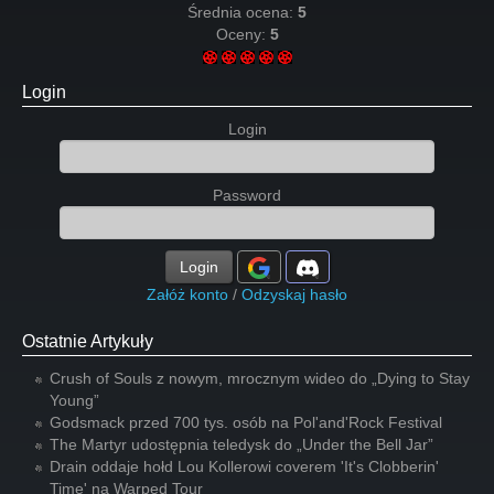
Średnia ocena:
5
Oceny:
5
Login
Login
Password
Login
Załóż konto
/
Odzyskaj hasło
Ostatnie Artykuły
Crush of Souls z nowym, mrocznym wideo do „Dying to Stay
Young”
Godsmack przed 700 tys. osób na Pol'and'Rock Festival
The Martyr udostępnia teledysk do „Under the Bell Jar”
Drain oddaje hołd Lou Kollerowi coverem 'It's Clobberin'
Time' na Warped Tour