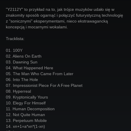
"Y2112Y" to przykład na to, jak trójce muzyków udało się w
znakomity sposób ogarnąć i połączyć futurystyczną technologię
z "sonicznymi" eksperymentami, nieco ekstrawagancką
koncepcją i mocarnymi wokalami.
Tracklista:
01. 100Y
02. Aliens On Earth
03. Dawning Sun
04. What Happened Here
05. The Man Who Came From Later
06. Into The Hole
07. Impressionist Piece For A Free Planet
08. Hyperreal
09. Kryptonically Yours
10. Elegy For Himself
11. Human Decomposition
12. Not Quite Human
13. Perpetuum Mobile
14. xn+1=a*xn*(1-xn)