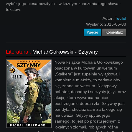
wybór jego niesamowitych - w każdym znaczeniu tego słowa -
tekstów.
Autor:
Teufel
Wysłano:
2015-05-08
Więcej
Komentarz
Literatura
:
Michał Gołkowski - Sztywny
Nowa książka Michała Gołkowskiego
osadzona w kultowym uniwersum
„Stalkera” jest zupełnie wyjątkowa i
kompletnie miażdży, to zadawałoby
się, znane uniwersum. Nietypowy
bohater, dosadny i soczysty język oraz
akcja, która wywraca na nice
postrzeganie dobra i zła. Sztywny jest
bandytą, chociaż sam za takiego się
nie uważa. Gdyby spytać jego
samego, to jest po prostu jednym z
lokalnych ziomali, robiących różne