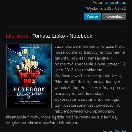
Autor:
amorphous
Wysłano:
2015-07-22
Więcej
Komentarz
Literatura
:
Tomasz Lipko - Notebook
Już niebawem premiera książki, która
może odmienić tradycyjne rozumienie
gatunku powieści sensacyjnej i
poszerzyć znaczenie słowa „czytać”. 2
lipca 2015 roku nakładem
Wydawnictwa Literackiego ukaże się
"Notebook", thriller, opowiadający o
współczesnej Polsce, w którym po raz
pierwszy na tak dużą skalę
wykorzystana zostanie technologia
tzw. rozszerzonej rzeczywistości. W
fabułę powieści wkomponowano
kilkanaście filmów, które będzie można równolegle z lekturą,
oglądać na ekranie telefonu lub tabletu.
Autor:
Teufel