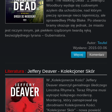
serii "The Walking Dead". Z zewnątrz
Woodbury wydaje się cudownym
azylem dla uchodźców, nad którym
pieczę sprawuje nieco tajemniczy, ale
sprawiedliwy Philip Blake. Po otwarciu
bramy okazuje się jednak, że miasto
jest niczym innym, jak piekłem rządzonym twardą ręką
bezwzględnego tyrana – Gubernatora.
Autor:
Teufel
Wysłano:
2015-03-06
Więcej
Komentarz
Literatura
:
Jeffery Deaver - Kolekcjoner Skór
W „Kolekcjonerze Kości” Jeffery
Deaver stworzył genialnego śledczego
Lincolna Rhyme’a. Teraz Rhyme musi
wytropić kolejnego mordercę.
Mordercę, który zainspirował się
zbrodniami Kolekcjonera Kości.
"Kolekcjoner Skór" - nowa powieść