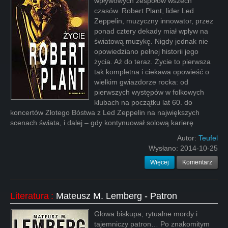
wpływowych zespołów wszech
czasów. Robert Plant, lider Led
Zeppelin, muzyczny innowator, przez
ponad cztery dekady miał wpływ na
światową muzykę. Nigdy jednak nie
opowiedziano pełnej historii jego
życia. Aż do teraz. Życie to pierwsza
tak kompletna i ciekawa opowieść o
wielkim gwiazdorze rocka: od
pierwszych występów w folkowych
klubach na początku lat 60. do
koncertów Złotego Bóstwa z Led Zeppelin na największych
scenach świata, i dalej – gdy kontynuował solową karierę
Autor:
Teufel
Wysłano:
2014-10-25
Więcej
Komentarz
Literatura
:
Mateusz M. Lemberg - Patron
Głowa biskupa, rytualne mordy i
tajemniczy patron… Po znakomitym