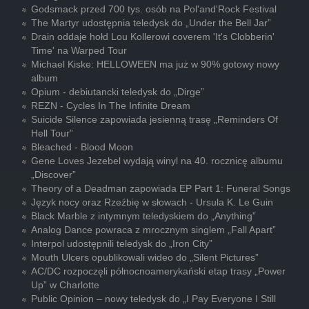
Godsmack przed 700 tys. osób na Pol'and'Rock Festival
The Martyr udostępnia teledysk do „Under the Bell Jar”
Drain oddaje hołd Lou Kollerowi coverem 'It's Clobberin'
Time' na Warped Tour
Michael Kiske: HELLOWEEN ma już w 90% gotowy nowy
album
Opium - debiutancki teledysk do „Dirge”
REZN - Cycles In The Infinite Dream
Suicide Silence zapowiada jesienną trasę „Reminders Of
Hell Tour”
Bleached - Blood Moon
Gene Loves Jezebel wydają winyl na 40. rocznicę albumu
„Discover”
Theory of a Deadman zapowiada EP Part 1: Funeral Songs
Język nocy oraz Rzeźbię w słowach - Ursula K. Le Guin
Black Marble z intymnym teledyskiem do „Anything”
Analog Dance powraca z mrocznym singlem „Fall Apart”
Interpol udostępnili teledysk do „Iron City”
Mouth Ulcers opublikowali wideo do „Silent Pictures”
AC/DC rozpoczęli północnoamerykański etap trasy „Power
Up” w Charlotte
Public Opinion – nowy teledysk do „I Pay Everyone I Still