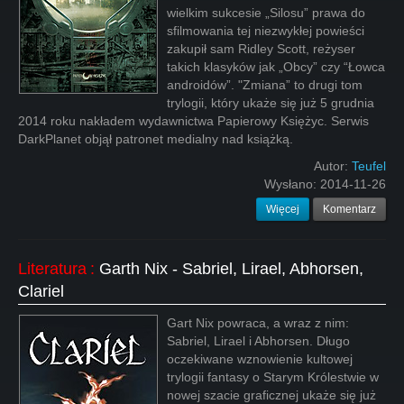
wielkim sukcesie „Silosu” prawa do
sfilmowania tej niezwykłej powieści
zakupił sam Ridley Scott, reżyser
takich klasyków jak „Obcy” czy “Łowca
androidów”. "Zmiana” to drugi tom
trylogii, który ukaże się już 5 grudnia
2014 roku nakładem wydawnictwa Papierowy Księżyc. Serwis
DarkPlanet objął patronet medialny nad książką.
Autor:
Teufel
Wysłano:
2014-11-26
Więcej
Komentarz
Literatura
:
Garth Nix - Sabriel, Lirael, Abhorsen,
Clariel
Gart Nix powraca, a wraz z nim:
Sabriel, Lirael i Abhorsen. Długo
oczekiwane wznowienie kultowej
trylogii fantasy o Starym Królestwie w
nowej szacie graficznej ukaże się już