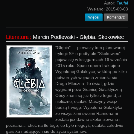
Autor:
Teufel
Wysłano:
2015-09-03
Więcej
Komentarz
Literatura
:
Marcin Podlewski - Głębia. Skokowiec
"Głębia" — pierwszy tom planowanej
trylogii SF o podtytule "Skokowiec"
pojawi się w księgarniach 16 września
2015 roku. Space opera traktuje o
Wypalonej Galaktyce, w którą po kilku
potwornych wojnach zmieniła się
Droga Mleczna. To świat, gdzie
wygnani poza Granicę Galaktyczną
Obcy znani są już tylko z legend, a
nieliczne, ocalałe Maszyny wciąż
budzą trwogę. Wypalona Galaktyka —
ze wszystkimi swoimi Ramionami —
została już dawno skolonizowana i
poznana… choć na tle tego, co było niegdyś, ocalała zaledwie
garstka nadających się do życia systemów.