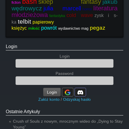
baśń
sklep fantasy
jakub
fiction
literatura
wędrowycz
julia marcell
horror
młodzieżowa
cold wave
zysk i s-
fantastyka
telbit
ka
papierowy
pegaz
powrót
księżyc
miłość
wydawnictwo mag
Login
Login
Password
Login
Załóż konto
/
Odzyskaj hasło
Ostatnie Artykuły
Crush of Souls z nowym, mrocznym wideo do „Dying to Stay
Young”