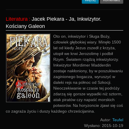
Więcej
Komentarz
Literatura
:
Jacek Piekara - Ja, Inkwizytor.
Kościany Galeon
Oto on, inkwizytor i Sługa Boży,
człowiek głębokiej wiary. Minęło 1500
lat od kiedy Jezus zszedł z krzyża,
utopił we krwi Jerozolimę i podbił
Rzym. Światem rządzą inkwizytorzy.
Inkwizytor Mordimer Madderdin
zostaje nakłoniony, by w poszukiwaniu
zaginionego bogacza, wyruszyć w
daleki rejs na północ od Szkocji.
Nieoczekiwanie w czasie tej podróży
zdarzą się gorsze wypadki niż sztorm,
atak piratów czy napaść morskich
potworów. Na horyzoncie zjawi się coś
co zagraża życiu i duszy każdego chrześcijanina.
Autor:
Teufel
Wysłano:
2015-10-19