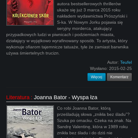
autora bestsellerowych thrillerów
ukaże się już 3 marca 2015 roku
nakładem wydawnictwa Prószyński i
S-ka. W Nowym Jorku pojawia się
seryjny morderca, atakujący
przypadkowych ludzi w piwnicach i podziemiach miasta,
działający w wyjątkowo wyrafinowany sposób. To artysta, który
wykonuje ofiarom tajemnicze tatuaże, tyle że zamiast barwnika
używa śmiertelnych trucizn.
Autor:
Teufel
Wysłano:
2015-02-25
Więcej
Komentarz
Literatura
:
Joanna Bator - Wyspa łza
Co robi Joanna Bator, którą
prześladują słowa „znikła bez śladu”?
Szuka po omacku. Czeka na znak. Na
Sandrę Valentinę, która w 1989 roku
znikła bez śladu i do dziś nie