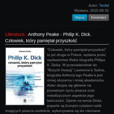
Autor:
Teufel
Wysłano:
2015-08-31
Więcej
Komentarz
Literatura
:
Anthony Peake - Philip K. Dick.
Człowiek, który pamiętał przyszłość
“Człowiek, który pamiętał przyszłość”
to już druga w Polsce, wydana przez
wydawnictwo Rebis biografia Philipa
K. Dicka. W przeciwieństwie do
“Bożych Inwazji” Lawrence’a Sutina,
biografia Anthony’ego Peake’a jest
mniej obszerna i mniej akademicka.
Autor skupia się głównie na
prywatnym życiu pisarza oraz
metafizycznym aspekcie jego
twórczości. Opinie na temat Dicka
poparte są licznymi cytatami osób
znających pisarza osobiście, wykorzystane są też nieznane