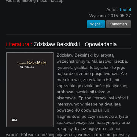
widzi tę historię nieco inaczej.
Autor:
Teufel
Wysłano:
2015-05-27
Więcej
Komentarz
Literatura
:
Zdzisław Beksiński - Opowiadania
Zdzisław Beksiński był artystą
wszechstronnym. Malarstwo, rzeźba,
rysunek, grafika, fotografia - to jego
najbardziej znane pasje twórcze. Ale
mało kto wie, że w latach 60., nie
zaprzestając działalności plastycznej,
próbował swoich sił także w
pisarstwie. Epizod literacki był krótki i
intensywny: w niespełna dwa lata
powstało 40 opowiadań lub
fragmentów, po czym sanocki artysta
spakował wszystkie maszynopisy oraz
rękopisy, by już nigdy do nich nie
wrócić. Pół wieku później pojawia się wreszcie drukiem pierwszy