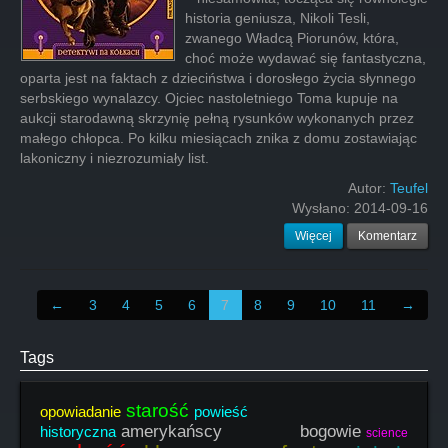
historia geniusza, Nikoli Tesli,
zwanego Władcą Piorunów, która,
choć może wydawać się fantastyczna,
oparta jest na faktach z dzieciństwa i dorosłego życia słynnego
serbskiego wynalazcy. Ojciec nastoletniego Toma kupuje na
aukcji starodawną skrzynię pełną rysunków wykonanych przez
małego chłopca. Po kilku miesiącach znika z domu zostawiając
lakoniczny i niezrozumiały list.
Autor:
Teufel
Wysłano:
2014-09-16
Więcej
Komentarz
←
3
4
5
6
7
8
9
10
11
→
Tags
starość
opowiadanie
powieść
amerykańscy bogowie
historyczna
science