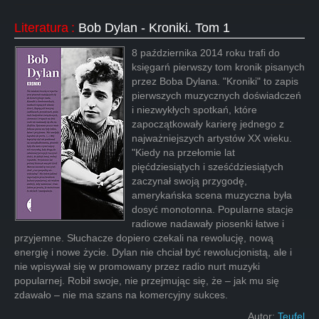
Literatura
:
Bob Dylan - Kroniki. Tom 1
8 października 2014 roku trafi do
księgarń pierwszy tom kronik pisanych
przez Boba Dylana. "Kroniki" to zapis
pierwszych muzycznych doświadczeń
i niezwykłych spotkań, które
zapoczątkowały karierę jednego z
najważniejszych artystów XX wieku.
"Kiedy na przełomie lat
pięćdziesiątych i sześćdziesiątych
zaczynał swoją przygodę,
amerykańska scena muzyczna była
dosyć monotonna. Popularne stacje
radiowe nadawały piosenki łatwe i
przyjemne. Słuchacze dopiero czekali na rewolucję, nową
energię i nowe życie. Dylan nie chciał być rewolucjonistą, ale i
nie wpisywał się w promowany przez radio nurt muzyki
popularnej. Robił swoje, nie przejmując się, że – jak mu się
zdawało – nie ma szans na komercyjny sukces.
Autor:
Teufel