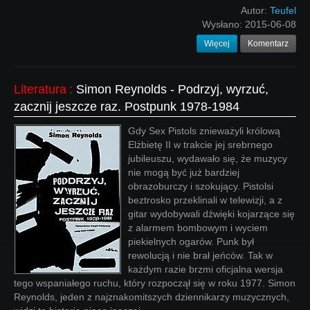
Autor:
Teufel
Wysłano:
2015-06-08
Więcej
Komentarz
Literatura
:
Simon Reynolds - Podrzyj, wyrzuć,
zacznij jeszcze raz. Postpunk 1978-1984
Gdy Sex Pistols znieważyli królową
Elżbietę II w trakcie jej srebrnego
jubileuszu, wydawało się, że muzycy
nie mogą być już bardziej
obrazoburczy i szokujący. Pistolsi
beztrosko przeklinali w telewizji, a z
gitar wydobywali dźwięki kojarzące się
z alarmem bombowym i wyciem
piekielnych ogarów. Punk był
rewolucją i nie brał jeńców. Tak w
każdym razie brzmi oficjalna wersja
tego wspaniałego ruchu, który rozpoczął się w roku 1977. Simon
Reynolds, jeden z najznakomitszych dziennikarzy muzycznych,