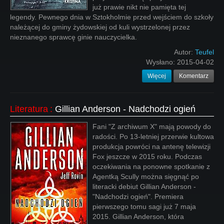
już prawie nikt nie pamięta tej
legendy. Pewnego dnia w Sztokholmie przed wejściem do szkoły
należącej do gminy żydowskiej od kuli wystrzelonej przez
nieznanego sprawcę ginie nauczycielka.
Autor:
Teufel
Wysłano:
2015-04-02
Więcej
Komentarz
Literatura
:
Gillian Anderson - Nadchodzi ogień
Fani "Z archiwum X" mają powody do
radości. Po 13-letniej przerwie kultowa
produkcja powróci na antenę telewizji
Fox jeszcze w 2015 roku. Podczas
oczekiwania na ponowne spotkanie z
Agentką Scully można sięgnąć po
literacki debiut Gillian Anderson -
"Nadchodzi ogień". Premiera
pierwszego tomu sagi już 7 maja
2015. Gillian Anderson, która