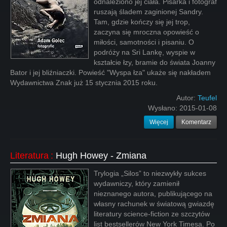
odnaleziono jej ciała. Pisarka i fotograf
ruszają śladem zaginionej Sandry.
Tam, gdzie kończy się jej trop,
zaczyna się mroczna opowieść o
miłości, samotności i pisaniu. O
podróży na Sri Lankę, wyspie w
kształcie łzy, bramie do świata Joanny
Bator i jej bliźniaczki. Powieść "Wyspa łza" ukaże się nakładem
Wydawnictwa Znak już 15 stycznia 2015 roku.
Autor:
Teufel
Wysłano:
2015-01-08
Więcej
Komentarz
Literatura
:
Hugh Howey - Zmiana
Trylogia „Silos” to niezwykły sukces
wydawniczy, który zamienił
nieznanego autora, publikującego na
własny rachunek w światową gwiazdę
literatury science-fiction ze szczytów
list bestsellerów New York Timesa. Po