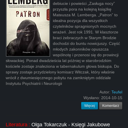
debiucie i powieści „Zasługa nocy”
przyszła pora na kolejną książkę
Mateusza M. Lemberga. „Patron” to
idealna pozycja dla wszystkich
czytelników spragnionych mocnych
wrażeń. Jest rok 1991. W klasztorze
braci żebraczych w Starym Brodzie
dochodzi do buntu nowicjuszy. Część
młodych zakonników opuszcza
wspólnotę i przenosi się do prowincji
słowackiej. Ponad dwadzieścia lat później w starobrodzkim
kościele zostaje znaleziona w tabernakulum głowa biskupa. Do
sprawy zostaje przydzielony komisarz Witczak, który właśnie
wrócił z dwumiesięcznego pobytu na zamkniętym oddziale
Instytutu Psychiatrii i Neurologii
Autor:
Teufel
Wysłano:
2014-10-15
Więcej
Komentarz
Literatura
:
Olga Tokarczuk - Księgi Jakubowe