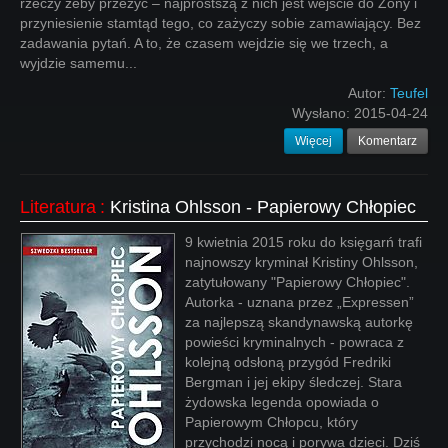
rzeczy żeby przeżyć – najprostszą z nich jest wejście do Zony i
przyniesienie stamtąd tego, co zażyczy sobie zamawiający. Bez
zadawania pytań. A to, że czasem wejdzie się we trzech, a
wyjdzie samemu...
Autor:
Teufel
Wysłano:
2015-04-24
Więcej
Komentarz
Literatura
:
Kristina Ohlsson - Papierowy Chłopiec
9 kwietnia 2015 roku do księgarń trafi
najnowszy kryminał Kristiny Ohlsson,
zatytułowany "Papierowy Chłopiec".
Autorka - uznana przez „Expressen”
za najlepszą skandynawską autorkę
powieści kryminalnych - powraca z
kolejną odsłoną przygód Fredriki
Bergman i jej ekipy śledczej. Stara
żydowska legenda opowiada o
Papierowym Chłopcu, który
przychodzi nocą i porywa dzieci. Dziś