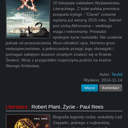
20 listopada nakładem Wydawnictwa
Literackiego. Z kolei polska premiera
prequela trylogii - "Clariel" zostanie
wydana już wiosną 2015 roku. Sabriel
jest córką Abhorsena – wielkiego
maga i nekromanty. Prowadzi
spokojne życie nastolatki. Nie ucieknie
jednak od przeznaczenia. Musi odnaleźć ojca, któremu grozi
niebezpieczeństwo, a jednocześnie przejąć jego obowiązki i
pomagać zaklętym duszom zmarłych znaleźć się w Krainie
Śmierci. Wraz z przyjaciółmi rozpoczyna podróż na krańce
Starego Królestwa.
Autor:
Teufel
Wysłano:
2014-11-14
Więcej
Komentarz
Literatura
:
Robert Plant. Życie - Paul Rees
Biografia legendy rocka, wokalisty Led
Zeppelin, jednego z najbardziej