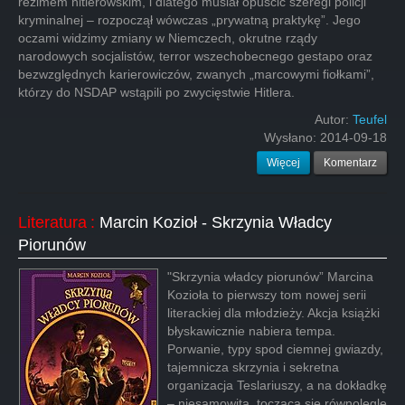
reżimem hitlerowskim, i dlatego musiał opuścić szeregi policji
kryminalnej – rozpoczął wówczas „prywatną praktykę”. Jego
oczami widzimy zmiany w Niemczech, okrutne rządy
narodowych socjalistów, terror wszechobecnego gestapo oraz
bezwzględnych karierowiczów, zwanych „marcowymi fiołkami”,
którzy do NSDAP wstąpili po zwycięstwie Hitlera.
Autor:
Teufel
Wysłano:
2014-09-18
Więcej
Komentarz
Literatura
:
Marcin Kozioł - Skrzynia Władcy
Piorunów
"Skrzynia władcy piorunów” Marcina
Kozioła to pierwszy tom nowej serii
literackiej dla młodzieży. Akcja książki
błyskawicznie nabiera tempa.
Porwanie, typy spod ciemnej gwiazdy,
tajemnicza skrzynia i sekretna
organizacja Teslariuszy, a na dokładkę
– niesamowita, tocząca się równolegle