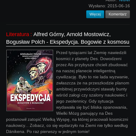
Wysłano:
2015-06-16
Więcej
Komentarz
Literatura
:
Alfred Górny, Arnold Mostowicz,
Bogusław Polch - Ekspedycja. Bogowie z kosmosu
Przed tysiącami lat Ziemię nawiedzili
kosmici z planety Des. Dowodzeni
przez Ais przybysze chcieli zbudować
na naszej planecie inteligentną
cywilizację. Było to nie lada wyzwanie,
zwłaszcza że na przeszkodzie planom
ambitnej przywódczyni stawały bunty
wśród załogi czy szalony naukowiec i
jego zwolennicy. Gdy sytuacja
wydawała się być bliska opanowania,
Wielki Mózg panujący na Des
postanowił zatopić Wielką Wyspę, na której pracowali kosmiczni
naukowcy... Zobacz, co się wydarzyło na Ziemi nie tylko według
Dänikena. Po raz pierwszy w jednym tomie!