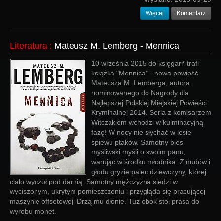
Więcej
Komentarz
Literatura
:
Mateusz M. Lemberg - Mennica
10 września 2015 do księgarń trafi
książka "Mennica" - nowa powieść
Mateusza M. Lemberga, autora
nominowanego do Nagrody dla
Najlepszej Polskiej Miejskiej Powieści
Kryminalnej 2014. Seria z komisarzem
Witczakiem wchodzi w kulminacyjną
fazę! W nocy nie słychać w lesie
śpiewu ptaków. Samotny pies
myśliwski myśli o swoim panu,
warując w środku młodnika. Z nudów i
głodu gryzie palec dziewczyny, której
ciało wyczuł pod darnią. Samotny mężczyzna siedzi w
wyciszonym, ukrytym pomieszczeniu i przygląda się pracującej
maszynie offsetowej. Drżą mu dłonie. Tuż obok stoi prasa do
wyrobu monet.