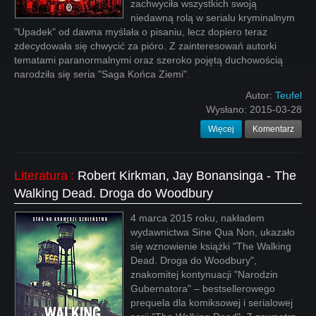
zachwyciła wszystkich swoją
niedawną rolą w serialu kryminalnym
"Upadek" od dawna myślała o pisaniu, lecz dopiero teraz
zdecydowała się chwycić za pióro. Z zainteresowań autorki
tematami paranormalnymi oraz szeroko pojętą duchowością
narodziła się seria "Saga Końca Ziemi".
Autor:
Teufel
Wysłano:
2015-03-28
Więcej
Komentarz
Literatura
:
Robert Kirkman, Jay Bonansinga - The
Walking Dead. Droga do Woodbury
4 marca 2015 roku, nakładem
wydawnictwa Sine Qua Non, ukazało
się wznowienie książki "The Walking
Dead. Droga do Woodbury",
znakomitej kontynuacji "Narodzin
Gubernatora" – bestsellerowego
prequela dla komiksowej i serialowej