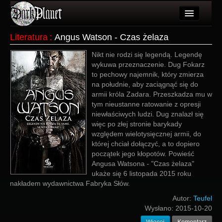
Artykuły
Literatura
:
Angus Watson - Czas żelaza
Użytkownicy
Nikt nie rodzi się legendą. Legendę
wykuwa przeznaczenie. Dug Fokarz
Wydarzenia
to pechowy najemnik, który zmierza
na południe, aby zaciągnąć się do
Galeria
armii króla Zadara. Przeszkadza mu w
tym nieustanne ratowanie z opresji
Forum
niewłaściwych ludzi. Dug znalazł się
więc po złej stronie barykady
Więcej
względem wielotysięcznej armii, do
której chciał dołączyć, a to dopiero
Login
początek jego kłopotów. Powieść
Angusa Watsona - "Czas żelaza"
ukaże się 6 listopada 2015 roku
nakładem wydawnictwa Fabryka Słów.
Autor:
Teufel
Wysłano:
2015-10-20