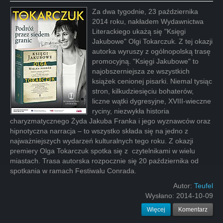
Za dwa tygodnie, 23 października
2014 roku, nakładem Wydawnictwa
Literackiego ukażą się "Księgi
Jakubowe" Olgi Tokarczuk. Z tej okazji
autorka wyruszy z ogólnopolską trasę
promocyjną. "Księgi Jakubowe" to
najobszerniejsza ze wszystkich
książek cenionej pisarki. Niemal tysiąc
stron, kilkudziesięciu bohaterów,
liczne wątki dygresyjne, XVIII-wieczne
ryciny, niezwykła historia
charyzmatycznego Żyda Jakuba Franka i jego wyznawców oraz
hipnotyczna narracja – to wszystko składa się na jedno z
najważniejszych wydarzeń kulturalnych tego roku. Z okazji
premiery Olga Tokarczuk spotka się z czytelnikami w wielu
miastach. Trasa autorska rozpocznie się 20 października od
spotkania w ramach Festiwalu Conrada.
Autor:
Teufel
Wysłano:
2014-10-09
Więcej
Komentarz