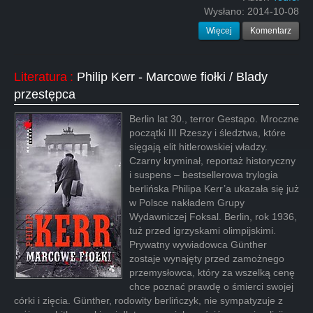
Wysłano:
2014-10-08
Więcej
Komentarz
Literatura
:
Philip Kerr - Marcowe fiołki / Blady
przestępca
Berlin lat 30., terror Gestapo. Mroczne
początki III Rzeszy i śledztwa, które
sięgają elit hitlerowskiej władzy.
Czarny kryminał, reportaż historyczny
i suspens – bestsellerowa trylogia
berlińska Philipa Kerr’a ukazała się już
w Polsce nakładem Grupy
Wydawniczej Foksal. Berlin, rok 1936,
tuż przed igrzyskami olimpijskimi.
Prywatny wywiadowca Günther
zostaje wynajęty przed zamożnego
przemysłowca, który za wszelką cenę
chce poznać prawdę o śmierci swojej
córki i zięcia. Günther, rodowity berlińczyk, nie sympatyzuje z