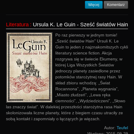
Więcej
Komentarz
Literatura
:
Ursula K. Le Guin - Sześć światów Hain
Po raz pierwszy w jednym tomie!
„Sześć światów Hain" Ursuli K. Le
Guin to jeden z najznakomitszych cykli
literatury science fiction. Akcja
rozgrywa się w świecie Ekumeny, w
której Liga Wszystkich Światów
jednoczy planety zasiedlone przez
potomków starożytnej rasy Hain. W
skład zbioru wchodzą: „Świat
Rocannona”, „Planeta wygnania”,
„Miasto złudzeń”, „Lewa ręka
ciemności”, „Wydziedziczeni”, „Słowo
las znaczy świat”. W dalekiej przeszłości starożytna rasa Hain
skolonizowała liczne planety, które z biegiem czasu utraciły ze
sobą kontakt i zapomniały o łączących je więzach.
Autor:
Teufel
Wysłano:
2015-09-29