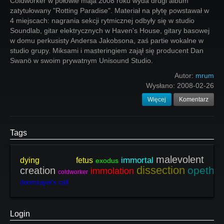
Coldworker w połowie maja 2008 roku wyda drugi album
zatytułowany "Rotting Paradise". Materiał na płytę powstawał w
4 miejscach: nagrania sekcji rytmicznej odbyły się w studio
Soundlab, gitar elektrycznych w Haven's House, gitary basowej
w domu perkusisty Andersa Jakobsona, zaś partie wokalne w
studio grupy. Miksami i masteringiem zajął się producent Dan
Swanö w swoim prywatnym Unisound Studio.
Autor:
mrum
Wysłano:
2008-02-26
Więcej
Komentarz
Tags
malevolent
immortal
dying fetus
exodus
dissection
opeth
creation
immolation
th
coldworker
doomsayer's call
Login