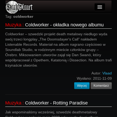
Artykuły
Tag:
coldworker
Muzyka
:
Coldworker - okładka nowego albumu
Użytkownicy
Coldworker – szwedzki projekt death metalowy niedługo wyda
Wydarzenia
swój trzeci longplay „The Doomsdayer's Call” nakładem
Listenable Records. Materiał na album nagrano częściowo w
Galeria
Soundlab Studio, w rodzinnym mieście członków grupy –
Örebro. Miksowaniem utworów zajął się Dan Swanö, który
Forum
współpracował z Opethem, Katatonią i Dissection. Na album trafi
trzynaście utworów.
Więcej
Autor:
Vlaad
Login
Wysłano:
2011-11-09
Więcej
Komentarz
Muzyka
:
Coldworker - Rotting Paradise
Jak wspominaliśmy wcześniej, szwedzki deathmetalowy