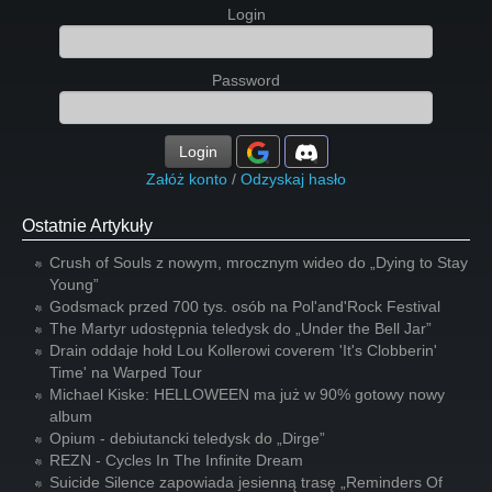
Login
Password
Login
Załóż konto
/
Odzyskaj hasło
Ostatnie Artykuły
Crush of Souls z nowym, mrocznym wideo do „Dying to Stay
Young”
Godsmack przed 700 tys. osób na Pol'and'Rock Festival
The Martyr udostępnia teledysk do „Under the Bell Jar”
Drain oddaje hołd Lou Kollerowi coverem 'It's Clobberin'
Time' na Warped Tour
Michael Kiske: HELLOWEEN ma już w 90% gotowy nowy
album
Opium - debiutancki teledysk do „Dirge”
REZN - Cycles In The Infinite Dream
Suicide Silence zapowiada jesienną trasę „Reminders Of