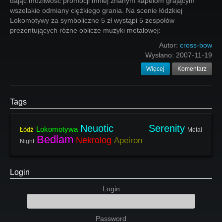
dając możliwość promocji mniej znanym kapelom grającym
wszelakie odmiany ciężkiego grania. Na scenie łódzkiej
Lokomotywy za symboliczne 5 zł wystąpi 5 zespołów
prezentujących różne oblicze muzyki metalowej:
Autor:
cross-bow
Wysłano:
2007-11-19
Więcej
Komentarz
Tags
Neuotic Serenity
Lokomotywa
Łódź
Metal
Bedlam
Nekrolog
Apeiron
Night
Login
Login
Password