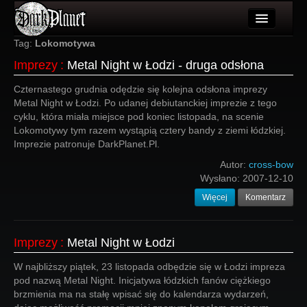
Artykuły
Tag:
Lokomotywa
Imprezy
:
Metal Night w Łodzi - druga odsłona
Użytkownicy
Czternastego grudnia odędzie się kolejna odsłona imprezy
Wydarzenia
Metal Night w Łodzi. Po udanej debiutanckiej imprezie z tego
cyklu, która miała miejsce pod koniec listopada, na scenie
Galeria
Lokomotywy tym razem wystąpią cztery bandy z ziemi łódzkiej.
Imprezie patronuje DarkPlanet.Pl.
Forum
Autor:
cross-bow
Więcej
Wysłano:
2007-12-10
Więcej
Komentarz
Login
Imprezy
:
Metal Night w Łodzi
W najbliższy piątek, 23 listopada odbędzie się w Łodzi impreza
pod nazwą Metal Night. Inicjatywa łódzkich fanów ciężkiego
brzmienia ma na stałę wpisać się do kalendarza wydarzeń,