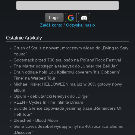
Login
Załóż konto
/
Odzyskaj hasło
Ostatnie Artykuły
Crush of Souls z nowym, mrocznym wideo do „Dying to Stay
Young”
Godsmack przed 700 tys. osób na Pol'and'Rock Festival
The Martyr udostępnia teledysk do „Under the Bell Jar”
Drain oddaje hołd Lou Kollerowi coverem 'It's Clobberin'
Time' na Warped Tour
Michael Kiske: HELLOWEEN ma już w 90% gotowy nowy
album
Opium - debiutancki teledysk do „Dirge”
REZN - Cycles In The Infinite Dream
Suicide Silence zapowiada jesienną trasę „Reminders Of
Hell Tour”
Bleached - Blood Moon
Gene Loves Jezebel wydają winyl na 40. rocznicę albumu
„Discover”