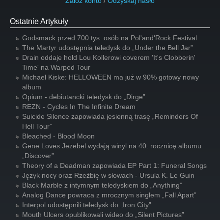
Załóż konto
/
Odzyskaj hasło
Ostatnie Artykuły
Godsmack przed 700 tys. osób na Pol'and'Rock Festival
The Martyr udostępnia teledysk do „Under the Bell Jar”
Drain oddaje hołd Lou Kollerowi coverem 'It's Clobberin'
Time' na Warped Tour
Michael Kiske: HELLOWEEN ma już w 90% gotowy nowy
album
Opium - debiutancki teledysk do „Dirge”
REZN - Cycles In The Infinite Dream
Suicide Silence zapowiada jesienną trasę „Reminders Of
Hell Tour”
Bleached - Blood Moon
Gene Loves Jezebel wydają winyl na 40. rocznicę albumu
„Discover”
Theory of a Deadman zapowiada EP Part 1: Funeral Songs
Język nocy oraz Rzeźbię w słowach - Ursula K. Le Guin
Black Marble z intymnym teledyskiem do „Anything”
Analog Dance powraca z mrocznym singlem „Fall Apart”
Interpol udostępnili teledysk do „Iron City”
Mouth Ulcers opublikowali wideo do „Silent Pictures”