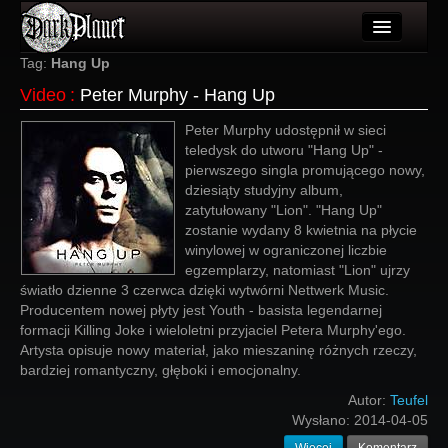
Artykuły
Tag:
Hang Up
Video
:
Peter Murphy - Hang Up
Użytkownicy
Peter Murphy udostępnił w sieci
Wydarzenia
teledysk do utworu "Hang Up" -
pierwszego singla promującego nowy,
Galeria
dziesiąty studyjny album,
zatytułowany "Lion". "Hang Up"
Forum
zostanie wydany 8 kwietnia na płycie
winylowej w ograniczonej liczbie
Więcej
egzemplarzy, natomiast "Lion" ujrzy
światło dzienne 3 czerwca dzięki wytwórni Nettwerk Music.
Login
Producentem nowej płyty jest Youth - basista legendarnej
formacji Killing Joke i wieloletni przyjaciel Petera Murphy'ego.
Artysta opisuje nowy materiał, jako mieszaninę różnych rzeczy,
bardziej romantyczny, głęboki i emocjonalny.
Autor:
Teufel
Wysłano:
2014-04-05