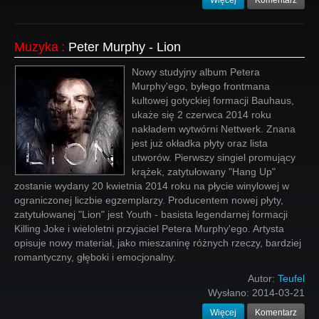
Więcej
Komentarz
Muzyka
:
Peter Murphy - Lion
Nowy studyjny album Petera
Murphy'ego, byłego frontmana
kultowej gotyckiej formacji Bauhaus,
ukaże się 2 czerwca 2014 roku
nakładem wytwórni Nettwerk. Znana
jest już okładka płyty oraz lista
utworów. Pierwszy singiel promujący
krążek, zatytułowany "Hang Up"
zostanie wydany 20 kwietnia 2014 roku na płycie winylowej w
ograniczonej liczbie egzemplarzy. Producentem nowej płyty,
zatytułowanej "Lion" jest Youth - basista legendarnej formacji
Killing Joke i wieloletni przyjaciel Petera Murphy'ego. Artysta
opisuje nowy materiał, jako mieszaninę różnych rzeczy, bardziej
romantyczny, głęboki i emocjonalny.
Autor:
Teufel
Wysłano:
2014-03-21
Więcej
Komentarz