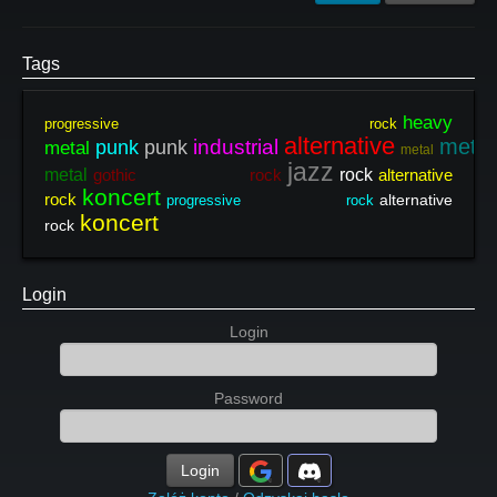
Tags
heavy
progressive rock
alternative
metal
industrial
punk
punk
metal
metal
jazz
metal
gothic rock
rock
alternative
koncert
rock
alternative
progressive rock
koncert
rock
Login
Login
Password
Login