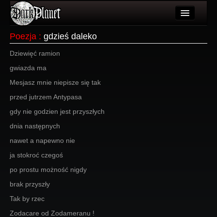
Artykuły
Poezja
:
gdzieś daleko
Użytkownicy
Dziewięć ramion
gwiazda ma
Wydarzenia
Mesjasz mnie niepisze się tak
Galeria
przed jutrzem Antypasa
Forum
gdy nie godzien jest przyszłych
dnia następnych
Więcej
nawet a napewno nie
Login
ja stokroć czegoś
po prostu możność nigdy
brak przyszły
Tak by rzec
Zodacare od Zodameranu !