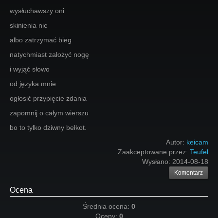
wysłuchawszy oni
skinienia nie
albo zatrzymać bieg
natychmiast założyć nogę
i wyjąć słowo
od języka mnie
ogłosić przypięcie zdania
zapomnij o całym wierszu
bo to tylko dziwny bełkot.
Autor:
keicam
Zaakceptowane przez:
Teufel
Wysłano:
2014-08-18
Komentarz
Ocena
Średnia ocena:
0
Oceny:
0