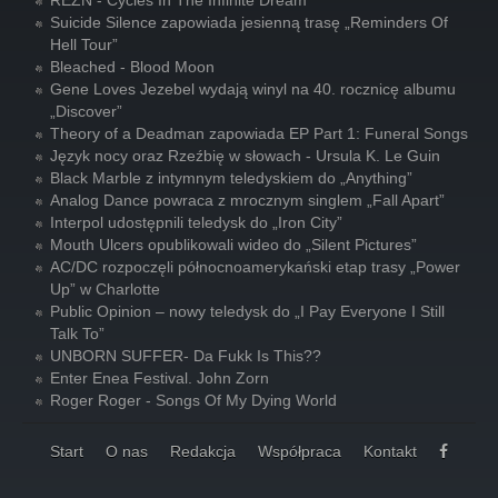
REZN - Cycles In The Infinite Dream
Suicide Silence zapowiada jesienną trasę „Reminders Of
Hell Tour”
Bleached - Blood Moon
Gene Loves Jezebel wydają winyl na 40. rocznicę albumu
„Discover”
Theory of a Deadman zapowiada EP Part 1: Funeral Songs
Język nocy oraz Rzeźbię w słowach - Ursula K. Le Guin
Black Marble z intymnym teledyskiem do „Anything”
Analog Dance powraca z mrocznym singlem „Fall Apart”
Interpol udostępnili teledysk do „Iron City”
Mouth Ulcers opublikowali wideo do „Silent Pictures”
AC/DC rozpoczęli północnoamerykański etap trasy „Power
Up” w Charlotte
Public Opinion – nowy teledysk do „I Pay Everyone I Still
Talk To”
UNBORN SUFFER- Da Fukk Is This??
Enter Enea Festival. John Zorn
Roger Roger - Songs Of My Dying World
Start
O nas
Redakcja
Współpraca
Kontakt