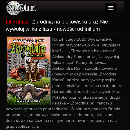
Artykuły
Literatura
:
Zbrodnia na blokowisku oraz Nie
wywołuj wilka z lasu - nowości od Initium
Użytkownicy
Na 14 lutego 2020 Wydawnictwo
Wydarzenia
Initium przygotowało dwie intrygujące
książki – „Zbrodnia na blokowisku”
Galeria
Aleksandry Rumin oraz „Nie wywołuj
wilka z lasu” Kariny Bonowicz.
Forum
Aleksandra Rumin zadebiutowała w
ubiegłym roku powieścią „Zbrodnia i
Więcej
Karaś”, bardzo pozytywnie przyjętą
przez krytyków literackich (m.in. przez
Login
Bernadettę Darską) oraz czytelników.
Pół roku później ukazała się jej druga
książka – „Zbrodnia po irlandzku”
powtarzając sukces poprzedniczki. W obu przypadkach Rumin
udowodniła, że ma wyjątkowe poczucie humoru, okraszone
dużą dawką sarkazmu i celnym portretowaniem różnych nacji i
grup społecznych.