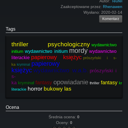
Autor:
Teufel
Zaakceptowane przez:
Rhenawen
Wysłano:
2020-02-14
Komentarz
Tags
thriller psychologiczny
wydawnictwo
mordy
initium
wydawnictwo initium
wydawnictwo
papierowy księżyc
literackie
prószyński i s-
papierowy
ka
kryminał
księżyc
wydawnictwo w.a.b.
prószyński i
s-
opowiadanie
fantasy
fantasy
ka
kryminał
krym
thriller
horror
bukowy las
literackie
Ocena
Średnia ocena:
0
Oceny:
0