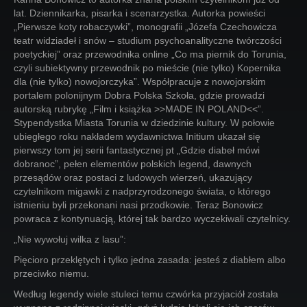
lat. Dziennikarka, pisarka i scenarzystka. Autorka powieści
„Pierwsze koty robaczywki”, monografii „Józefa Czechowicza
teatr widziadeł i snów – studium psychoanalityczne twórczości
poetyckiej” oraz przewodnika online „Co ma piernik do Torunia,
czyli subiektywny przewodnik po mieście (nie tylko) Kopernika
dla (nie tylko) nowojorczyka”. Współpracuje z nowojorskim
portalem polonijnym Dobra Polska Szkoła, gdzie prowadzi
autorską rubrykę „Film i książka >>MADE IN POLAND<<”.
Stypendystka Miasta Torunia w dziedzinie kultury. W połowie
ubiegłego roku nakładem wydawnictwa Initium ukazał się
pierwszy tom jej serii fantastycznej pt „Gdzie diabeł mówi
dobranoc”, pełen elementów polskich legend, dawnych
przesądów oraz postaci z ludowych wierzeń, ukazujący
czytelnikom migawki z nadprzyrodzonego świata, o którego
istnieniu byli przekonani nasi przodkowie. Teraz Bonowicz
powraca z kontynuacją, której tak bardzo wyczekiwali czytelnicy.
„Nie wywołuj wilka z lasu”:
Pięcioro przeklętych i tylko jedna zasada: jesteś z diabłem albo
przeciwko niemu.
Według legendy wiele stuleci temu czwórka przyjaciół została