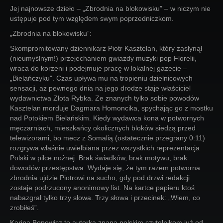
Jej najnowsze dzieło – „Zbrodnia na blokowisku” – w niczym nie
ustępuje pod tym względem swym poprzedniczkom.
„Zbrodnia na blokowisku”:
Skompromitowany dziennikarz Piotr Kasztelan, który zasłynął
(nieumyślnym!) przejechaniem gwiazdy muzyki pop Florelii,
wraca do korzeni i podejmuje pracę w lokalnej gazecie –
„Bielańczyku". Czas upływa mu na tropieniu dzielnicowych
sensacji, aż pewnego dnia na jego drodze staje właściciel
wydawnictwa Złota Rybka. Ze znanych tylko sobie powodów
Kasztelan morduje Dagmara Homoncika, spychając go z mostku
nad Potokiem Bielańskim. Kiedy wydawca kona w potwornych
męczarniach, mieszkańcy okolicznych bloków siedzą przed
telewizorami, bo mecz z Somalią (ostatecznie przegrany 0:11)
rozgrywa właśnie uwielbiana przez wszystkich reprezentacja
Polski w piłce nożnej. Brak świadków, brak motywu, brak
dowodów przestępstwa. Wydaje się, że tym razem potworna
zbrodnia ujdzie Piotrowi na sucho, gdy pod drzwi redakcji
zostaje podrzucony anonimowy list. Na kartce papieru ktoś
nabazgrał tylko trzy słowa. Trzy słowa i przecinek: „Wiem, co
zrobiłeś”.
Karina Bonowicz to autorka znana polskim czytelnikom już od