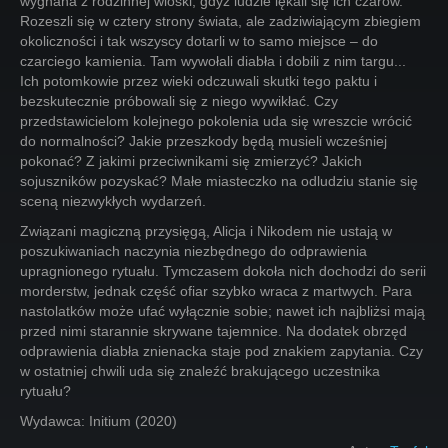
wygnana z rodzinnej wioski, gdyż ludzie lękali się ich czarów.
Rozeszli się w cztery strony świata, ale zadziwiającym zbiegiem
okoliczności i tak wszyscy dotarli w to samo miejsce – do
czarciego kamienia. Tam wywołali diabła i dobili z nim targu...
Ich potomkowie przez wieki odczuwali skutki tego paktu i
bezskutecznie próbowali się z niego wywikłać. Czy
przedstawicielom kolejnego pokolenia uda się wreszcie wrócić
do normalności? Jakie przeszkody będą musieli wcześniej
pokonać? Z jakimi przeciwnikami się zmierzyć? Jakich
sojuszników pozyskać? Małe miasteczko na odludziu stanie się
sceną niezwykłych wydarzeń.
Związani magiczną przysięgą, Alicja i Nikodem nie ustają w
poszukiwaniach naczynia niezbędnego do odprawienia
upragnionego rytuału. Tymczasem dokoła nich dochodzi do serii
morderstw, jednak część ofiar szybko wraca z martwych. Para
nastolatków może ufać wyłącznie sobie; nawet ich najbliżsi mają
przed nimi starannie skrywane tajemnice. Na dodatek obrzęd
odprawienia diabła znienacka staje pod znakiem zapytania. Czy
w ostatniej chwili uda się znaleźć brakującego uczestnika
rytuału?
Wydawca: Initium (2020)