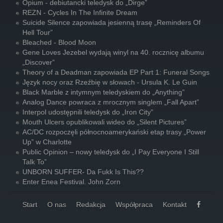
Opium - debiutancki teledysk do „Dirge”
REZN - Cycles In The Infinite Dream
Suicide Silence zapowiada jesienną trasę „Reminders Of
Hell Tour”
Bleached - Blood Moon
Gene Loves Jezebel wydają winyl na 40. rocznicę albumu
„Discover”
Theory of a Deadman zapowiada EP Part 1: Funeral Songs
Język nocy oraz Rzeźbię w słowach - Ursula K. Le Guin
Black Marble z intymnym teledyskiem do „Anything”
Analog Dance powraca z mrocznym singlem „Fall Apart”
Interpol udostępnili teledysk do „Iron City”
Mouth Ulcers opublikowali wideo do „Silent Pictures”
AC/DC rozpoczęli północnoamerykański etap trasy „Power
Up” w Charlotte
Public Opinion – nowy teledysk do „I Pay Everyone I Still
Talk To”
UNBORN SUFFER- Da Fukk Is This??
Enter Enea Festival. John Zorn
Start
O nas
Redakcja
Współpraca
Kontakt